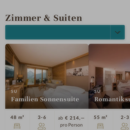
INFOS
IMPRESSIONEN
DETAILS
LAGE & ANREISE
Zimmer & Suiten
ALLE ANZEIGEN (15)
:
:
SU
SU
Familien Sonnensuite
Romantiksu
Personen
48 m²
3-6
55 m²
2-3
ab
€ 214,—
pro Person