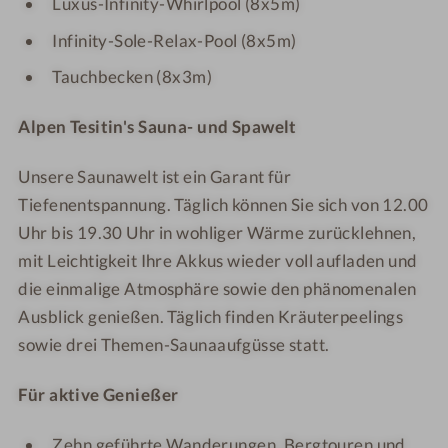
Luxus-Infinity-Whirlpool (8x5m)
l
A
i
i
p
l
n
n
Infinity-Sole-Relax-Pool (8x5m)
e
p
*
*
Tauchbecken (8x3m)
n
e
*
*
T
n
*
*
Alpen Tesitin's Sauna- und Spawelt
e
T
*
*
s
e
*
*
Unsere Saunawelt ist ein Garant für
i
s
Tiefenentspannung. Täglich können Sie sich von 12.00
t
i
Uhr bis 19.30 Uhr in wohliger Wärme zurücklehnen,
i
t
n
i
mit Leichtigkeit Ihre Akkus wieder voll aufladen und
*
n
die einmalige Atmosphäre sowie den phänomenalen
*
*
Ausblick genießen. Täglich finden Kräuterpeelings
*
*
sowie drei Themen-Saunaaufgüsse statt.
*
*
*
*
Für aktive Genießer
*
Zehn geführte Wanderungen, Bergtouren und