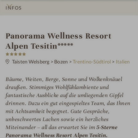
INFOS
IMPRESSIONEN
DETAILS
ZIMMER & SUITEN
LAGE & ANREISE
i
Panorama Wellness Resort
n
Alpen Tesitin*****
5
S
t
Taisten Welsberg
>
Bozen
>
Trentino-Südtirol
>
Italien
e
r
n
Bäume, Weiten, Berge, Sonne und Wolkenknäuel
e
draußen. Stimmiges Wohlfühlambiente und
fantastische Ausblicke auf die umliegenden Gipfel
drinnen. Dazu ein gut eingespieltes Team, das Ihnen
mit Achtsamkeit begegnet. Gute Gespräche,
unbeschwertes Lachen sowie ein herzliches
Miteinander – all das erwartet Sie im
5-Sterne
Panorama Wellness Resort Alpen Tesitin.