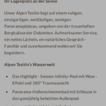
Ihr Logenplatz an der Sonne
a
r
s
s
i
m
a
s
s
n
Unser Alpen Tesitin liegt auf einem ruhigen,
a
m
R
R
*
W
einzigartigen, weitläufigen, sonnigen
a
e
e
*
e
W
s
s
Panoramaplateau, umgeben von der traumhaften
*
l
e
o
o
Bergkulisse der Dolomiten. Aufmerksamer Service,
*
l
l
r
r
ein nettes Lächeln, ein natürliches Gespräch -
*
n
l
t
t
Familiär und zuvorkommend wollen wir Sie
e
n
A
A
begeistern.
s
e
l
l
s
s
p
p
Alpen Tesitin's Wasserwelt
R
s
e
e
e
R
n
n
Das Highlight - Sonnen-Infinity-Pool mit Wow -
s
e
T
T
Effekt und 180° Traumaussicht
o
s
e
e
r
o
s
s
Panorama-Hallenschwimmbad mit Schleuse in
t
r
i
i
den ganzjährig beheizten Außenpool
A
t
t
t