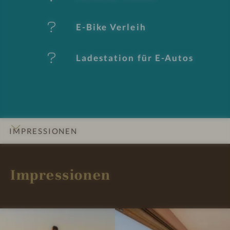
k
E-Bike Verleih
m
al
Ladestation für E-Autos
e
IMPRESSIONEN
INFOS
DETAILS
ZIMMER & SUITEN
LAGE & ANREISE
Impressionen
I
I
m
m