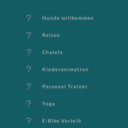
M
er
Hunde willkommen
k
Reiten
m
al
Chalets
e
Kinderanimation
Personal Trainer
Yoga
E-Bike Verleih