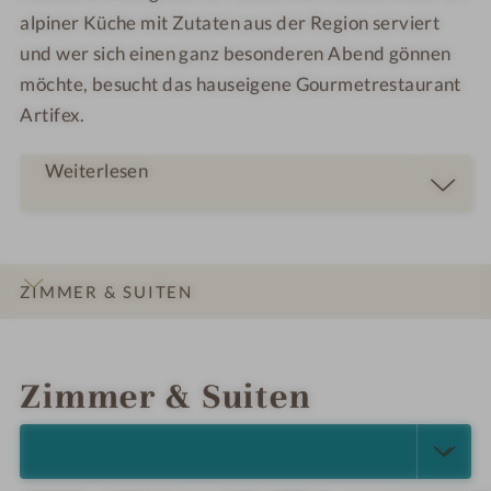
alpiner Küche mit Zutaten aus der Region serviert
und wer sich einen ganz besonderen Abend gönnen
möchte, besucht das hauseigene Gourmetrestaurant
Artifex.
Weiterlesen
ZIMMER & SUITEN
INFOS
IMPRESSIONEN
DETAILS
ANGEBOTE
LAGE & ANREISE
Zimmer & Suiten
ALLE ANZEIGEN (5)