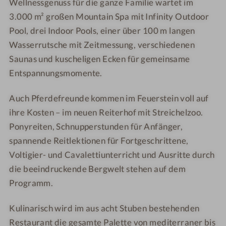
Wellnessgenuss für die ganze Familie wartet im
l
l
m
i
-
-
-
3.000 m² großen Mountain Spa mit Infinity Outdoor
m
R
P
P
m
Pool, drei Indoor Pools, einer über 100 m langen
e
e
ä
e
Wasserrutsche mit Zeitmessung, verschiedenen
i
n
r
r
Saunas und kuscheligen Ecken für gemeinsame
t
t
c
G
Entspannungsmomente.
e
h
h
l
n
o
e
i
Auch Pferdefreunde kommen im Feuerstein voll auf
u
n
m
ihre Kosten – im neuen Reiterhof mit Streichelzoo.
s
m
Ponyreiten, Schnupperstunden für Anfänger,
e
e
spannende Reitlektionen für Fortgeschrittene,
r
Voltigier- und Cavalettiunterricht und Ausritte durch
die beeindruckende Bergwelt stehen auf dem
Programm.
Kulinarisch wird im aus acht Stuben bestehenden
Restaurant die gesamte Palette von mediterraner bis