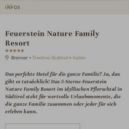
INFOS
IMPRESSIONEN
DETAILS
ZIMMER & SUITEN
ANGEBOTE
LAGE & ANREISE
i
Feuerstein Nature Family
n
Resort
5
S
t
Brenner
>
Trentino-Südtirol
>
Italien
e
r
n
Das perfekte Hotel für die ganze Familie? Ja, das
e
gibt es tatsächlich! Das 5-Sterne-Feuerstein
Nature Family Resort im idyllischen Pflerschtal in
Südtirol steht für wertvolle Urlaubsmomente, die
die ganze Familie zusammen oder jeder für sich
erleben kann.