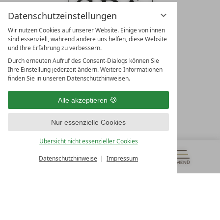
Datenschutzeinstellungen
Wir nutzen Cookies auf unserer Website. Einige von ihnen
sind essenziell, während andere uns helfen, diese Website
und Ihre Erfahrung zu verbessern.
Durch erneuten Aufruf des Consent-Dialogs können Sie
LEADING SPA RESORTS
Ihre Einstellung jederzeit ändern. Weitere Informationen
10. Oktober Str. 17/Top 1
finden Sie in unseren Datenschutzhinweisen.
9500 Villach
Österreich
Alle akzeptieren
T +43 4242 22077
Nur essenzielle Cookies
UNSERE ÖFFNUNGSZEITEN
Montag - Freitag
Übersicht nicht essenzieller Cookies
von 08:00- 16:00 Uhr
Datenschutzhinweise
Impressum
MENÜ
GUTSCHEINE
& MEHR
ALLE RESORTS
ZURÜCK
Kontakt
WIR SIND FÜR SIE DA
Newsletter