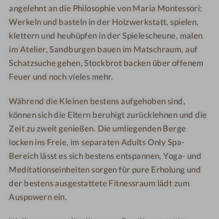
e
e
l
l
angelehnt an die Philosophie von Maria Montessori:
n
s
s
n
n
Werkeln und basteln in der Holzwerkstatt, spielen,
z
o
o
e
e
e
klettern und heuhüpfen in der Spielescheune, malen
r
r
s
s
i
im Atelier, Sandburgen bauen im Matschraum, auf
t
t
s
s
t
Schatzsuche gehen, Stockbrot backen über offenem
-
-
h
h
W
W
o
o
Feuer und noch vieles mehr.
e
e
t
t
l
l
e
e
Während die Kleinen bestens aufgehoben sind,
l
l
l
l
können sich die Eltern beruhigt zurücklehnen und die
n
n
-
-
Zeit zu zweit genießen. Die umliegenden Berge
e
e
R
D
locken ins Freie, im separaten Adults Only Spa-
s
s
u
o
Bereich lässt es sich bestens entspannen, Yoga- und
s
s
h
p
Meditationseinheiten sorgen für pure Erholung und
h
h
e
p
der bestens ausgestattete Fitnessraum lädt zum
o
o
r
e
Auspowern ein.
t
t
a
l
e
e
u
z