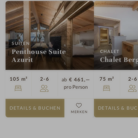
:
SUITEN
Penthouse Suite
:
CHALET
Azurit
Chalet Berg
Personen
105 m²
2-6
75 m²
2-6
ab
€ 461,—
pro Person
DETAILS
& BUCHEN
DETAILS
& BU
MERKEN