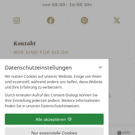
von 08:00- 16:00 Uhr
Kontakt
WIR SIND FÜR SIE DA
Newsletter
Datenschutzeinstellungen
EXKLUSIVE ANGEBOTE SICHERN
Wir nutzen Cookies auf unserer Website. Einige von ihnen
sind essenziell, während andere uns helfen, diese Website
Partnerhotel werden
und Ihre Erfahrung zu verbessern.
Durch erneuten Aufruf des Consent-Dialogs können Sie
LASSEN SIE IHR HOTEL AUSZEICHNEN
Ihre Einstellung jederzeit ändern. Weitere Informationen
finden Sie in unseren Datenschutzhinweisen.
Presse
ARTIKEL & MEDIEN SEHEN
Alle akzeptieren
Datenschutz­einstellungen
Datenschutz
Impressum
Nur essenzielle Cookies