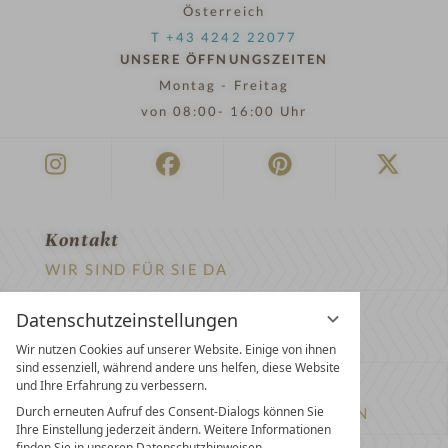
Österreich
T +43 4242 22077
UNSERE ÖFFNUNGSZEITEN
Montag - Freitag
von 08:00- 16:00 Uhr
Kontakt
WIR SIND FÜR SIE DA
Newsletter
Datenschutzeinstellungen
EXKLUSIVE ANGEBOTE SICHERN
Wir nutzen Cookies auf unserer Website. Einige von ihnen
sind essenziell, während andere uns helfen, diese Website
Partnerhotel werden
und Ihre Erfahrung zu verbessern.
Durch erneuten Aufruf des Consent-Dialogs können Sie
LASSEN SIE IHR HOTEL AUSZEICHNEN
Ihre Einstellung jederzeit ändern. Weitere Informationen
finden Sie in unseren Datenschutzhinweisen.