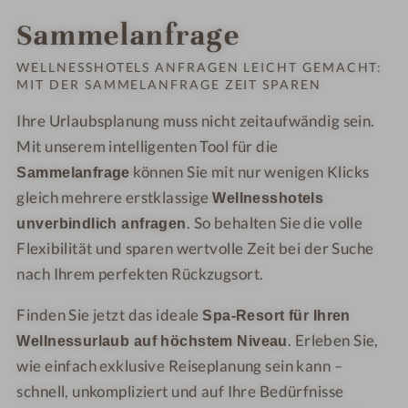
Sammelanfrage
WELLNESSHOTELS ANFRAGEN LEICHT GEMACHT:
MIT DER SAMMELANFRAGE ZEIT SPAREN
Ihre Urlaubsplanung muss nicht zeitaufwändig sein.
Mit unserem intelligenten Tool für die
können Sie mit nur wenigen Klicks
Sammelanfrage
gleich mehrere erstklassige
Wellnesshotels
. So behalten Sie die volle
unverbindlich anfragen
Flexibilität und sparen wertvolle Zeit bei der Suche
nach Ihrem perfekten Rückzugsort.
Finden Sie jetzt das ideale
Spa-Resort für Ihren
. Erleben Sie,
Wellnessurlaub auf höchstem Niveau
wie einfach exklusive Reiseplanung sein kann –
schnell, unkompliziert und auf Ihre Bedürfnisse