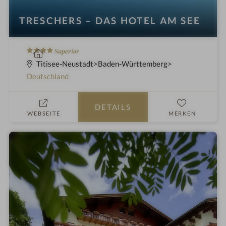
TRESCHERS – DAS HOTEL AM SEE
4
W
Superior
S
e
Titisee-Neustadt
Baden-Württemberg
t
l
Deutschland
e
l
r
n
DETAILS
n
e
WEBSEITE
MERKEN
e
s
s
h
o
t
e
l
i
n