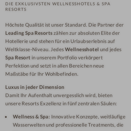
Bestelle
DIE EXKLUSIVSTEN WELLNESSHOTELS & SPA
kostenl
RESORTS
Höchste Qualität ist unser Standard. Die Partner der
Leading Spa Resorts
zählen zur absoluten Elite der
Hotellerie und stehen für ein Urlaubserlebnis auf
Weltklasse-Niveau. Jedes
Wellnesshotel
und jedes
Spa Resort
in unserem Portfolio verkörpert
Perfektion und setzt in allen Bereichen neue
Maßstäbe für Ihr Wohlbefinden.
Luxus in jeder Dimension
Damit Ihr Aufenthalt unvergesslich wird, bieten
unsere Resorts Exzellenz in fünf zentralen Säulen:
Wellness & Spa:
Innovative Konzepte, weitläufige
Wasserwelten und professionelle Treatments, die