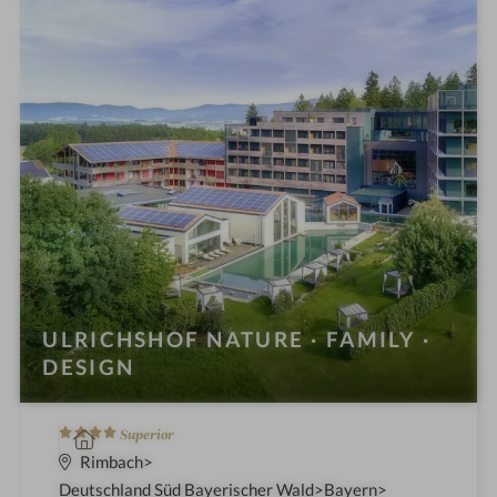
t
e
l
i
n
ULRICHSHOF NATURE · FAMILY ·
DESIGN
4
W
Superior
S
e
Rimbach
t
l
Deutschland Süd Bayerischer Wald
Bayern