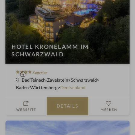
HOTEL KRONELAMM IM
SCHWARZWALD
4
W
Superior
S
e
Bad Teinach-Zavelstein
Schwarzwald
t
l
Baden-Württemberg
Deutschland
e
l
r
n
DETAILS
n
e
WEBSEITE
MERKEN
e
s
s
h
o