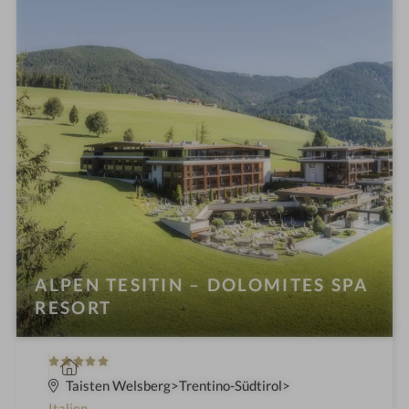
h
o
t
e
l
i
n
ALPEN TESITIN – DOLOMITES SPA
RESORT
5
W
S
e
Taisten Welsberg
Trentino-Südtirol
t
l
Italien