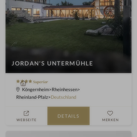
n
JORDAN'S UNTERMÜHLE
4
W
Superior
S
e
Köngernheim
Rheinhessen
t
l
Rheinland-Pfalz
Deutschland
e
l
r
n
DETAILS
n
e
WEBSEITE
MERKEN
e
s
s