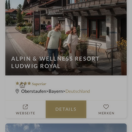
n
ALPIN & WELLNESS RESORT
LUDWIG ROYAL
4
W
Superior
S
e
Oberstaufen
Bayern
Deutschland
t
l
e
l
DETAILS
r
n
WEBSEITE
MERKEN
n
e
e
s
s