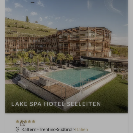
h
o
t
e
l
i
n
LAKE SPA HOTEL SEELEITEN
5
W
S
e
Kaltern
Trentino-Südtirol
Italien