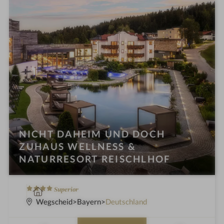
o
t
e
l
i
n
NICHT DAHEIM UND DOCH
ZUHAUS WELLNESS &
NATURRESORT REISCHLHOF
4
W
Superior
S
e
Wegscheid
Bayern
Deutschland
t
l
e
l