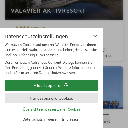
VALAVIER AKTIVRESORT
4
W
Superior
S
e
Brand
Vorarlberg
Österreich
Datenschutzeinstellungen
t
l
Wir nutzen Cookies auf unserer Website. Einige von ihnen
e
l
sind essenziell, während andere uns helfen, diese Website
DETAILS
r
n
und Ihre Erfahrung zu verbessern.
WEBSEITE
MERKEN
n
e
Durch erneuten Aufruf des Consent-Dialogs können Sie
e
s
Ihre Einstellung jederzeit ändern. Weitere Informationen
finden Sie in unseren Datenschutzhinweisen.
s
h
Alle akzeptieren
o
t
Nur essenzielle Cookies
e
l
Übersicht nicht essenzieller Cookies
i
Datenschutzhinweise
Impressum
n
MENÜ
GUTSCHEINE
& MEHR
ALLE RESORTS
ZURÜCK