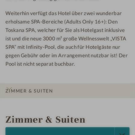
Weiterhin verfügt das Hotel über zwei wunderbar
erholsame SPA-Bereiche (Adults Only 16+): Den
Toskana SPA, welcher für Sie als Hotelgast inklusive
ist und die neue 3000 m² große Wellnesswelt „VISTA
SPA“ mit Infinity-Pool, die auch für Hotelgäste nur
gegen Gebühr oder im Arrangement nutzbar ist! D
er
Pool ist nicht separat buchbar.
ZIMMER & SUITEN
INFOS
IMPRESSIONEN
DETAILS
ANGEBOTE
LAGE & ANREISE
Zimmer & Suiten
ALLE ANZEIGEN (5)