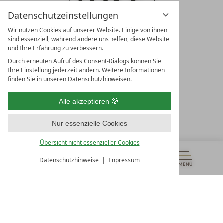
Datenschutzeinstellungen
Wir nutzen Cookies auf unserer Website. Einige von ihnen
sind essenziell, während andere uns helfen, diese Website
und Ihre Erfahrung zu verbessern.
Durch erneuten Aufruf des Consent-Dialogs können Sie
LEADING SPA RESORTS
Ihre Einstellung jederzeit ändern. Weitere Informationen
10. Oktober Str. 17/Top 1
finden Sie in unseren Datenschutzhinweisen.
9500 Villach
Österreich
Alle akzeptieren
T +43 4242 22077
Nur essenzielle Cookies
UNSERE ÖFFNUNGSZEITEN
Montag - Freitag
Übersicht nicht essenzieller Cookies
von 08:00- 16:00 Uhr
Datenschutzhinweise
Impressum
MENÜ
GUTSCHEINE
& MEHR
ALLE RESORTS
ZURÜCK
Kontakt
WIR SIND FÜR SIE DA
Newsletter