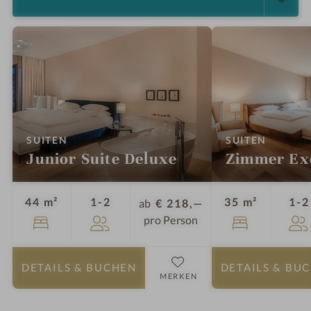
:
:
SUITEN
SUITEN
Junior Suite Deluxe
Zimmer Ex
Personen
44 m²
1-2
35 m²
1-2
ab
€ 218,—
pro Person
DETAILS
& BUCHEN
DETAILS
& BU
MERKEN