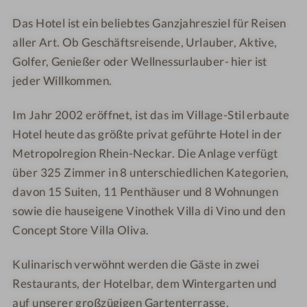
V
-
a
a
i
V
n
n
Das Hotel ist ein beliebtes Ganzjahresziel für Reisen
l
i
a
a
aller Art. Ob Geschäftsreisende, Urlauber, Aktive,
l
l
Golfer, Genießer oder Wellnessurlauber- hier ist
a
l
jeder Willkommen.
T
a
o
T
Im Jahr 2002 eröffnet, ist das im Village-Stil erbaute
s
o
Hotel heute das größte privat geführte Hotel in der
k
s
Metropolregion Rhein-Neckar. Die Anlage verfügt
a
k
über 325 Zimmer in 8 unterschiedlichen Kategorien,
n
a
davon 15 Suiten, 11 Penthäuser und 8 Wohnungen
a
n
a
sowie die hauseigene Vinothek Villa di Vino und den
Concept Store Villa Oliva.
Kulinarisch verwöhnt werden die Gäste in zwei
Restaurants, der Hotelbar, dem Wintergarten und
auf unserer großzügigen Gartenterrasse.