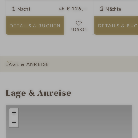
1
2
ab
€ 126,—
Nacht
Nächte
DETAILS
& BUCHEN
DETAILS
& BU
MERKEN
LAGE & ANREISE
INFOS
IMPRESSIONEN
DETAILS
ZIMMER & SUITEN
ANGEBOTE
Lage & Anreise
+
−