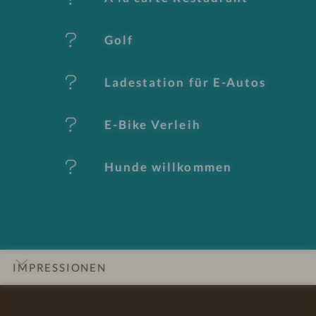
k
Golf
m
al
Ladestation für E-Autos
e
E-Bike Verleih
Hunde willkommen
IMPRESSIONEN
INFOS
DETAILS
ZIMMER & SUITEN
ANGEBOTE
LAGE & ANREISE