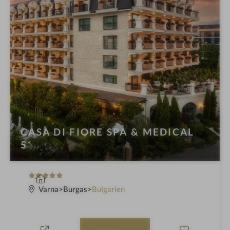
CASA DI FIORE SPA & MEDICAL
5*
5
W
S
e
Varna
Burgas
Bulgarien
t
l
e
l
r
n