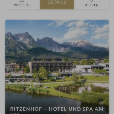
DETAILS
n
e
WEBSEITE
MERKEN
e
s
s
h
o
t
e
l
i
n
RITZENHOF – HOTEL UND SPA AM