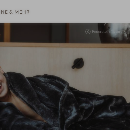
INE
& MEHR
Feuerstein Nature Fam