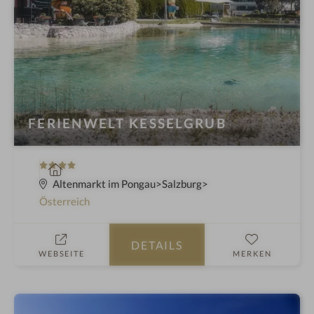
FERIENWELT KESSELGRUB
4
W
S
e
Altenmarkt im Pongau
Salzburg
t
l
Österreich
e
l
r
n
DETAILS
n
e
WEBSEITE
MERKEN
e
s
s
h
o