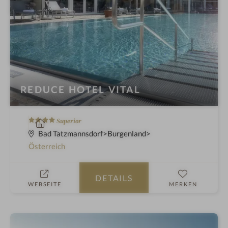
REDUCE HOTEL VITAL
4
W
Superior
S
e
Bad Tatzmannsdorf
Burgenland
t
l
Österreich
e
l
r
n
DETAILS
n
e
WEBSEITE
MERKEN
e
s
s
h
o