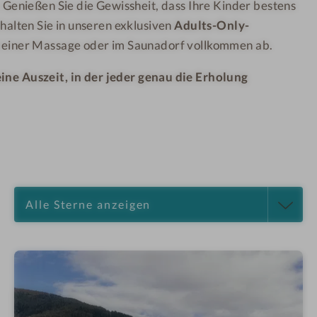
t
t
:
Genießen Sie die Gewissheit, dass Ihre Kinder bestens
i
i
o
o
o
halten Sie in unseren exklusiven
Adults-Only-
s
n
n
i
(
(
 einer Massage oder im Saunadorf vollkommen ab.
)
)
t
}
}
i
ine Auszeit, in der jeder genau die Erholung
o
n
(
)
}