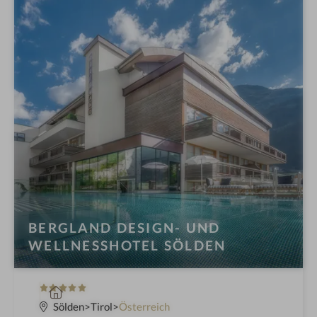
t
e
l
i
n
BERGLAND DESIGN- UND
WELLNESSHOTEL SÖLDEN
5
W
S
e
Sölden
Tirol
Österreich