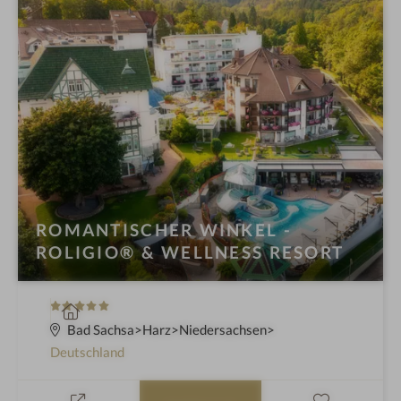
ROMANTISCHER WINKEL -
ROLIGIO® & WELLNESS RESORT
5
W
S
e
Bad Sachsa
Harz
Niedersachsen
t
l
Deutschland
e
l
r
n