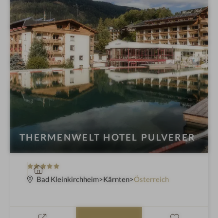
THERMENWELT HOTEL PULVERER
5
W
S
e
Bad Kleinkirchheim
Kärnten
Österreich
t
l
e
l
r
n