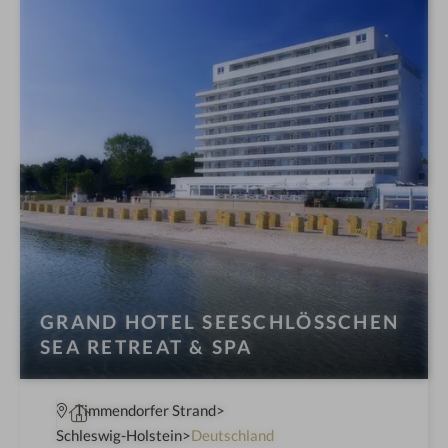
t
e
l
i
n
GRAND HOTEL SEESCHLÖSSCHEN
SEA RETREAT & SPA
W
Timmendorfer Strand
e
Schleswig-Holstein
Deutschland