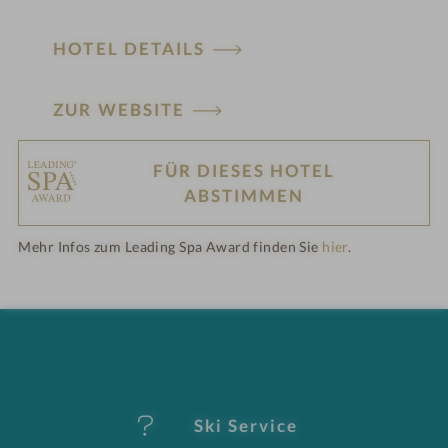
HOTEL DETAILS
ZUR WEBSITE
FÜR DIESES HOTEL
H
ABSTIMMEN
ot
Mehr Infos zum Leading Spa Award finden Sie
hier
.
el
-
M
er
Ski Service