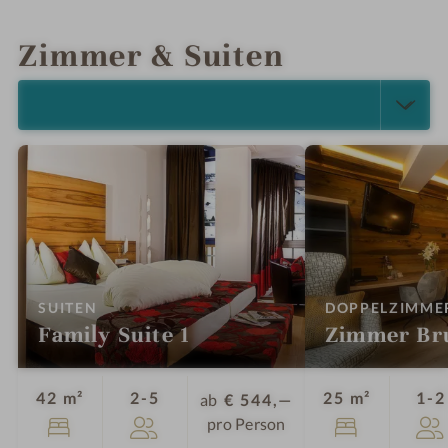
INFOS
IMPRESSIONEN
DETAILS
LAGE & ANREISE
Zimmer & Suiten
ALLE ANZEIGEN (4)
:
SUITEN
DOPPELZIMME
Family Suite 1
Zimmer Br
Personen
42 m²
2-5
25 m²
1-2
ab
€ 544,—
pro Person