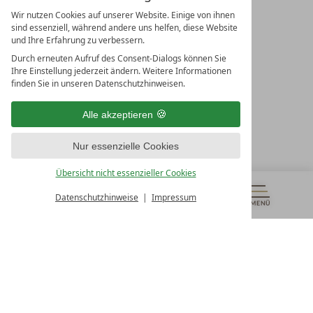
Wir nutzen Cookies auf unserer Website. Einige von ihnen
sind essenziell, während andere uns helfen, diese Website
und Ihre Erfahrung zu verbessern.
Durch erneuten Aufruf des Consent-Dialogs können Sie
LEADING SPA RESORTS
Ihre Einstellung jederzeit ändern. Weitere Informationen
10. Oktober Str. 17/Top 1
finden Sie in unseren Datenschutzhinweisen.
9500 Villach
Österreich
Alle akzeptieren
T +43 4242 22077
Nur essenzielle Cookies
UNSERE ÖFFNUNGSZEITEN
Montag - Freitag
Übersicht nicht essenzieller Cookies
von 08:00- 16:00 Uhr
Datenschutzhinweise
Impressum
MENÜ
GUTSCHEINE
& MEHR
ALLE RESORTS
ZURÜCK
Kontakt
WIR SIND FÜR SIE DA
Newsletter
EXKLUSIVE ANGEBOTE SICHERN