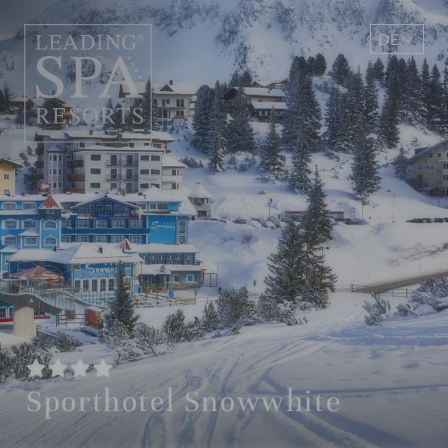
DE
EN
Sporthotel Snowwhite