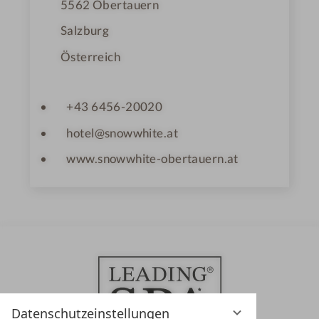
5562
Obertauern
Salzburg
Österreich
+43 6456-20020
hotel@snowwhite.at
www.snowwhite-obertauern.at
Datenschutzeinstellungen