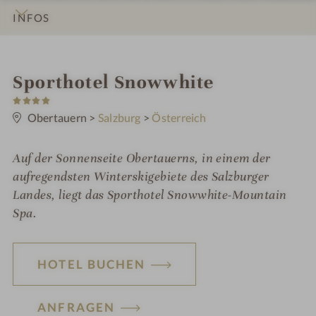
INFOS
IMPRESSIONEN
DETAILS
ZIMMER & SUITEN
LAGE & ANREISE
i
Sporthotel Snowwhite
4
n
S
t
Obertauern
>
Salzburg
>
Österreich
e
r
n
Auf der Sonnenseite Obertauerns, in einem der
e
aufregendsten Winterskigebiete des Salzburger
Landes, liegt das Sporthotel Snowwhite-Mountain
Spa.
HOTEL BUCHEN
ANFRAGEN