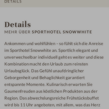
DETAILS
s
s
a
s
INFOS
IMPRESSIONEN
ZIMMER & SUITEN
LAGE & ANREISE
a
-
Details
l
P
-
ä
MEHR ÜBER
SPORTHOTEL SNOWWHITE
K
r
u
c
Ankommen und wohlfühlen – so fühlt sich die Anreise
l
h
im Sporthotel Snowwhite an. Sportlich elegant und
i
e
unverwechselbar individuell geht es weiter und diese
n
n
Kombination macht den Urlaub zum reinsten
a
i
Urlaubsglück. Das Gefühl unaufdringlicher
r
m
Geborgenheit und Behaglichkeit garantiert
i
P
entspannte Momente. Kulinarisch erwarten Sie
k
o
o
Gaumenfreuden aus köstlichen Produkten aus der
l
Region. Das abwechslungsreiche Frühstücksbuffet
wird bis 11 Uhr angeboten, mit allem, was das Herz