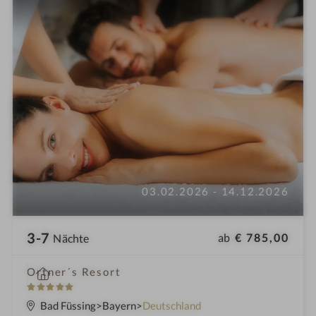
03.02.2026 - 14.12.2026
3-7
ab
€ 785,00
Nächte
i
Ortner´s Resort
n
5
S
Bad Füssing
Bayern
Deutschland