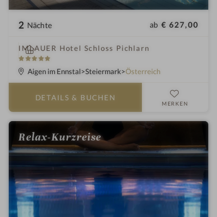
2
ab
€ 627,00
Nächte
i
IMLAUER Hotel Schloss Pichlarn
n
5
S
Aigen im Ennstal
Steiermark
Österreich
t
e
DETAILS
& BUCHEN
r
MERKEN
n
e
Relax-Kurzreise