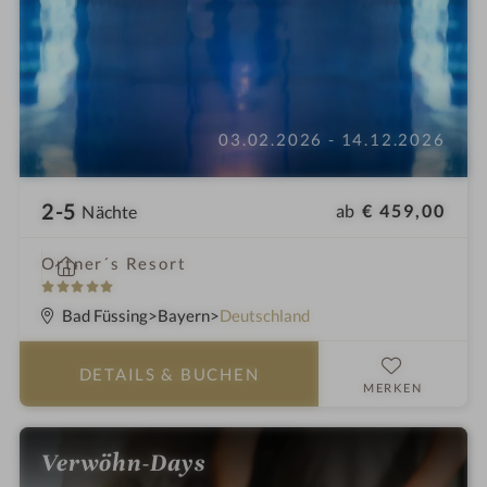
03.02.2026 - 14.12.2026
2-5
ab
€ 459,00
Nächte
i
Ortner´s Resort
n
5
S
Bad Füssing
Bayern
Deutschland
t
e
DETAILS
& BUCHEN
r
MERKEN
n
e
Verwöhn-Days