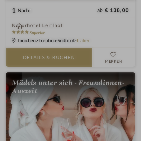
1
ab
€ 138,00
Nacht
i
Naturhotel Leitlhof
n
4
Superior
S
Innichen
Trentino-Südtirol
Italien
t
e
DETAILS
& BUCHEN
r
MERKEN
n
e
Mädels unter sich - Freundinnen-
Auszeit