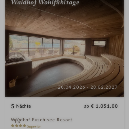
Waldhof Wohlfühltage
20.04.2026 - 28.02.2027
5
ab
€ 1.051,00
Nächte
i
Waldhof Fuschlsee Resort
n
4
Superior