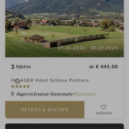
09.06.2026 - 30.09.2026
3
ab
€ 445,00
Nächte
i
IMLAUER Hotel Schloss Pichlarn
n
5
S
Aigen im Ennstal
Steiermark
Österreich
t
e
DETAILS
& BUCHEN
r
MERKEN
n
e