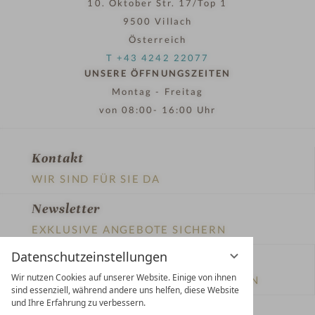
r
MERKEN
n
e
SPA-Auszeit am Hotel Tennerhof
Datenschutzeinstellungen
03.06.2026 - 03.10.2026
Wir nutzen Cookies auf unserer Website. Einige von ihnen
sind essenziell, während andere uns helfen, diese Website
und Ihre Erfahrung zu verbessern.
3
ab
€ 1.559,00
Nächte