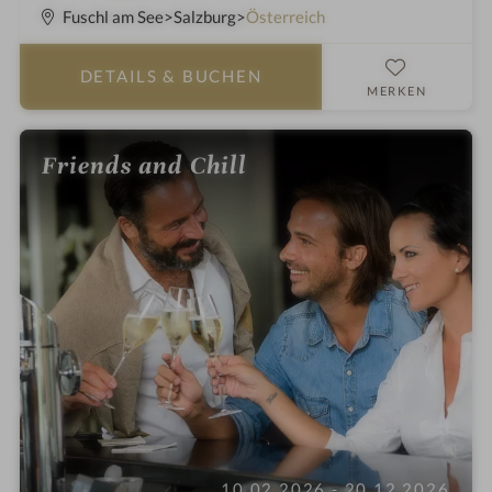
S
Fuschl am See
Salzburg
Österreich
t
e
DETAILS
& BUCHEN
r
MERKEN
n
e
Friends and Chill
10.02.2026 - 20.12.2026