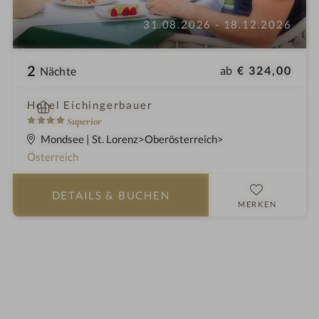
31.08.2026 - 18.12.2026
2
ab
€ 324,00
Nächte
i
Hotel Eichingerbauer
n
4
Superior
S
Mondsee | St. Lorenz
Oberösterreich
t
Österreich
e
r
DETAILS
& BUCHEN
n
MERKEN
e
Herbstwoche 14