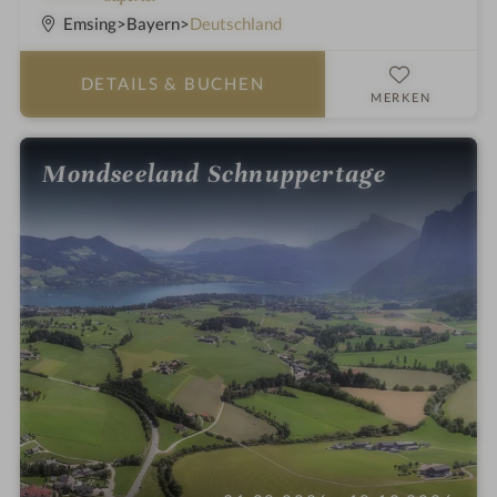
S
Emsing
Bayern
Deutschland
t
e
DETAILS
& BUCHEN
r
MERKEN
n
e
Mondseeland Schnuppertage