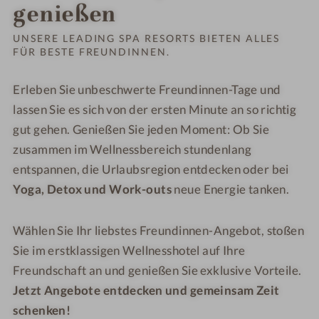
Bestelle
genießen
kostenl
UNSERE LEADING SPA RESORTS BIETEN ALLES
FÜR BESTE FREUNDINNEN.
Erleben Sie unbeschwerte Freundinnen-Tage und
lassen Sie es sich von der ersten Minute an so richtig
gut gehen. Genießen Sie jeden Moment: Ob Sie
zusammen im Wellnessbereich stundenlang
entspannen, die Urlaubsregion entdecken oder bei
Yoga, Detox und Work-outs
neue Energie tanken.
Wählen Sie Ihr liebstes Freundinnen-Angebot, stoßen
Sie im erstklassigen Wellnesshotel auf Ihre
Freundschaft an und genießen Sie exklusive Vorteile.
Jetzt Angebote entdecken und gemeinsam Zeit
schenken!