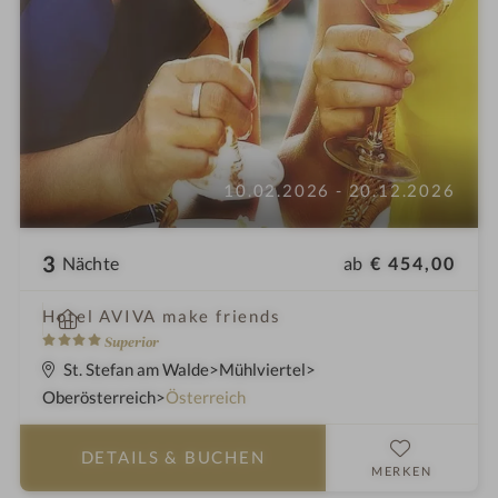
10.02.2026 - 20.12.2026
3
ab
€ 454,00
Nächte
i
Hotel AVIVA make friends
n
4
Superior
S
St. Stefan am Walde
Mühlviertel
t
Oberösterreich
Österreich
e
r
DETAILS
& BUCHEN
n
MERKEN
e