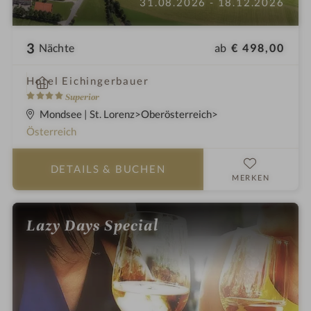
31.08.2026 - 18.12.2026
3
ab
€ 498,00
Nächte
i
Hotel Eichingerbauer
n
4
Superior
S
Mondsee | St. Lorenz
Oberösterreich
t
Österreich
e
r
DETAILS
& BUCHEN
n
MERKEN
e
Lazy Days Special