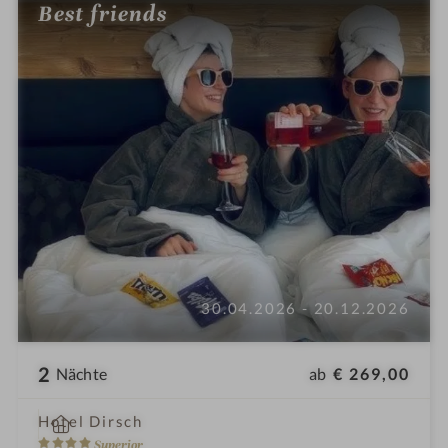
Best friends
30.04.2026 - 20.12.2026
2
ab
€ 269,00
Nächte
i
Hotel Dirsch
n
4
Superior