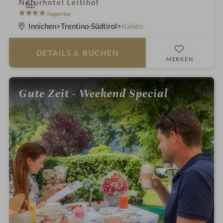
i
Naturhotel Leitlhof
n
4
Superior
S
Innichen
Trentino-Südtirol
Italien
t
e
DETAILS
& BUCHEN
r
MERKEN
n
e
Gute Zeit - Weekend Special