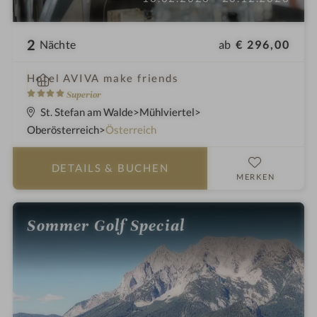
2
ab
€ 296,00
Nächte
i
Hotel AVIVA make friends
n
4
Superior
S
St. Stefan am Walde
Mühlviertel
t
Oberösterreich
Österreich
e
r
DETAILS
& BUCHEN
n
MERKEN
e
Sommer Golf Special