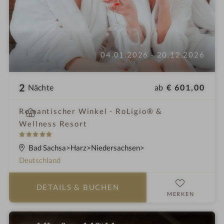
04.01.2026 - 20.12.2026
2
ab
€ 601,00
Nächte
i
Romantischer Winkel - RoLigio® &
n
Wellness Resort
5
S
Bad Sachsa
Harz
Niedersachsen
t
Deutschland
e
r
DETAILS
& BUCHEN
n
MERKEN
e