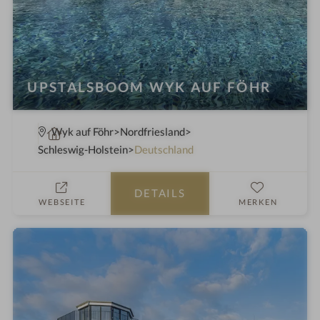
UPSTALSBOOM WYK AUF FÖHR
W
Wyk auf Föhr
Nordfriesland
e
Schleswig-Holstein
Deutschland
l
l
DETAILS
n
WEBSEITE
MERKEN
e
s
s
h
o
t
e