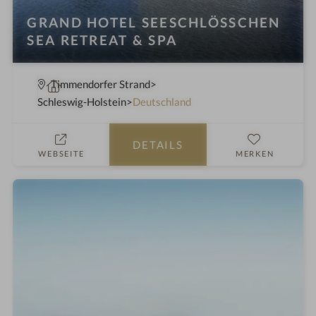
GRAND HOTEL SEESCHLÖSSCHEN
SEA RETREAT & SPA
W
Timmendorfer Strand
e
Schleswig-Holstein
Deutschland
l
l
DETAILS
n
WEBSEITE
MERKEN
e
s
s
h
o
t
e
l
i
n