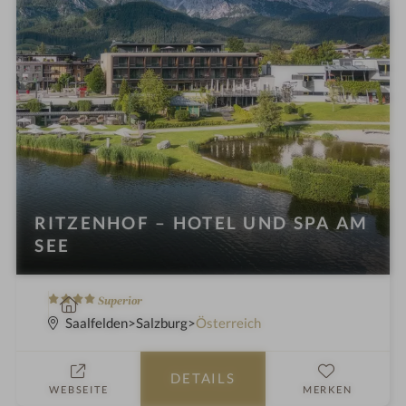
e
l
i
n
RITZENHOF – HOTEL UND SPA AM
SEE
4
W
Superior
S
e
Saalfelden
Salzburg
Österreich
t
l
e
l
DETAILS
r
n
WEBSEITE
MERKEN
n
e