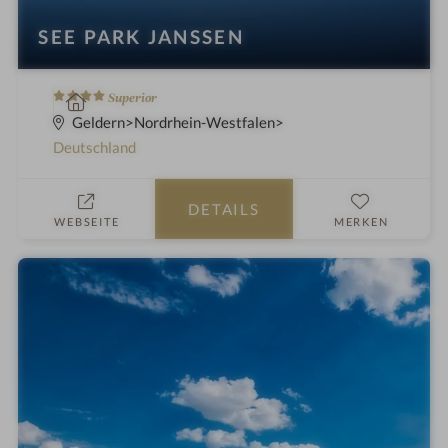
SEE PARK JANSSEN
4
W
Superior
S
e
Geldern
Nordrhein-Westfalen
t
l
Deutschland
e
l
r
n
DETAILS
n
e
WEBSEITE
MERKEN
e
s
s
h
o
t
e
l
i
n