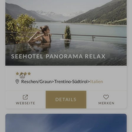
SEEHOTEL PANORAMA RELAX
4
W
S
e
Reschen/Graun
Trentino-Südtirol
Italien
t
l
e
l
DETAILS
r
n
WEBSEITE
MERKEN
n
e
e
s
s
h