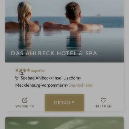
DAS AHLBECK HOTEL & SPA
4
W
Superior
S
e
Seebad Ahlbeck
Insel Usedom
t
l
Mecklenburg-Vorpommern
Deutschland
e
l
r
n
DETAILS
n
e
WEBSEITE
MERKEN
e
s
s
h