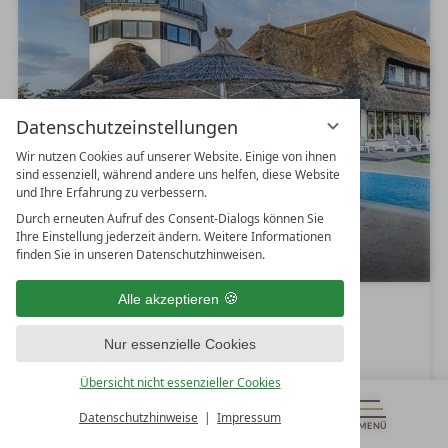
l
i
n
Datenschutzeinstellungen
Wir nutzen Cookies auf unserer Website. Einige von ihnen
sind essenziell, während andere uns helfen, diese Website
und Ihre Erfahrung zu verbessern.
Durch erneuten Aufruf des Consent-Dialogs können Sie
LUNDENBERGSAND NORDSEE
Ihre Einstellung jederzeit ändern. Weitere Informationen
HIDEAWAY UND SPA
finden Sie in unseren Datenschutzhinweisen.
Alle akzeptieren
4
W
Superior
S
e
Simonsberg
Schleswig-Holstein
Nur essenzielle Cookies
t
l
Deutschland
e
l
Übersicht nicht essenzieller Cookies
r
n
Datenschutzhinweise
Impressum
DETAILS
n
e
MENÜ
GUTSCHEINE
& MEHR
ALLE RESORTS
WEBSEITE
MERKEN
ZURÜCK