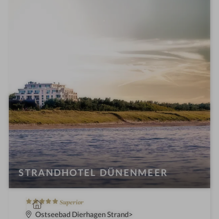
s
h
o
t
e
l
i
n
STRANDHOTEL DÜNENMEER
5
W
Superior
S
e
Ostseebad Dierhagen Strand