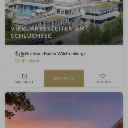
VIER JAHRESZEITEN AM
SCHLUCHSEE
W
Schluchsee
Baden-Württemberg
e
Deutschland
l
l
DETAILS
n
WEBSEITE
MERKEN
e
s
s
h
o
t
e