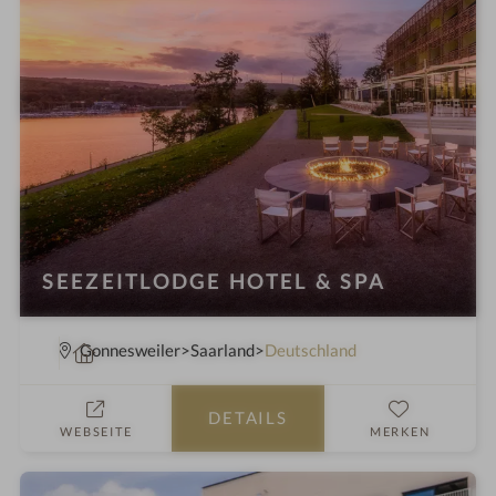
l
i
n
SEEZEITLODGE HOTEL & SPA
W
Gonnesweiler
Saarland
Deutschland
e
l
DETAILS
l
WEBSEITE
MERKEN
n
e