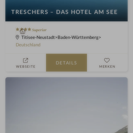
TRESCHERS – DAS HOTEL AM SEE
4
W
Superior
S
e
Titisee-Neustadt
Baden-Württemberg
t
l
Deutschland
e
l
r
n
DETAILS
n
e
WEBSEITE
MERKEN
e
s
s
h
o
t
e
l
i
n