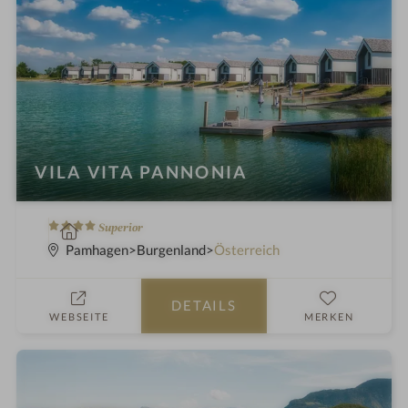
VILA VITA PANNONIA
4
W
Superior
S
e
Pamhagen
Burgenland
Österreich
t
l
e
l
DETAILS
r
n
WEBSEITE
MERKEN
n
e
e
s
s
h