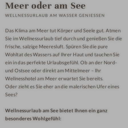
Bestelle
Meer oder am See
kostenl
WELLNESSURLAUB AM WASSER GENIESSEN
Das Klima am Meer tut Körper und Seele gut. Atmen
Sie im Wellnessurlaub tief durch und genießen Sie die
frische, salzige Meeresluft. Spüren Sie die pure
Wohltat des Wassers auf Ihrer Haut und tauchen Sie
ein in das perfekte Urlaubsgefühl. Ob an der Nord-
und Ostsee oder direkt am Mittelmeer – Ihr
Wellnesshotel am Meer erwartet Sie bereits.
Oder zieht es Sie eher an die malerischen Ufer eines
Sees?
Wellnessurlaub am See bietet Ihnen ein ganz
besonderes Wohlgefühl: