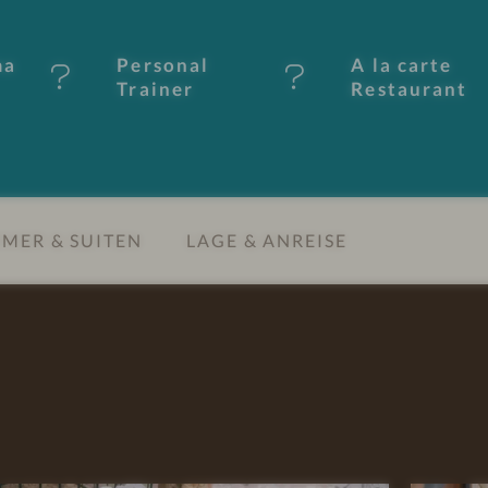
ma
Personal
A la carte
Trainer
Restaurant
MER & SUITEN
LAGE & ANREISE