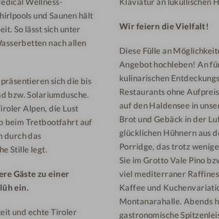
Medical Wellness-
Klaviatur an lukullischen
o
r
t
c
irlpools und Saunen hält
Wir feiern die Vielfalt!
-
h
. So lässt sich unter
F
e
asserbetten nach allen
Diese Fülle an Möglichkei
l
n
Angebot hochleben! An fün
ü
kulinarischen Entdeckungsr
räsentieren sich die bis
h
Restaurants ohne Aufpreis 
-
ad bzw. Solariumdusche.
auf den Haldensee in unse
S
iroler Alpen, die Lust
Brot und Gebäck in der Luf
P
 beim Tretbootfahrt auf
glücklichen Hühnern aus d
A
n durch das
Porridge, das trotz wenige
e Stille legt.
Sie im Grotto Vale Pino bz
re Gäste zu einer
viel mediterraner Raffine
lüh ein.
Kaffee und Kuchenvariatio
Montanarahalle. Abends ha
it und echte Tiroler
gastronomische Spitzenlei