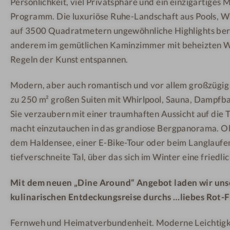
Persönlichkeit, viel Privatsphäre und ein einzigartiges 
o
A
s
t
t
Programm. Die luxuriöse Ruhe-Landschaft aus Pools, Wh
-
p
auf 3500 Quadratmetern ungewöhnliche Highlights bereit
F
a
anderem im gemütlichen Kaminzimmer mit beheizten W
l
n
Regeln der Kunst entspannen.
ü
n
Modern, aber auch romantisch und vor allem großzügig p
h
e
-
n
zu 250 m² großen Suiten mit Whirlpool, Sauna, Dampfb
P
Sie verzaubern mit einer traumhaften Aussicht auf die T
r
macht einzutauchen in das grandiose Bergpanorama. Ob
e
dem Haldensee, einer E-Bike-Tour oder beim Langlaufe
m
tiefverschneite Tal, über das sich im Winter eine friedlich
i
u
Mit dem neuen „Dine Around“ Angebot laden wir unse
m
kulinarischen Entdeckungsreise durchs …liebes Rot-F
S
Fernweh und Heimatverbundenheit. Moderne Leichtigke
u