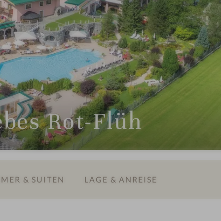
iebes Rot-Flüh
MER & SUITEN
LAGE & ANREISE