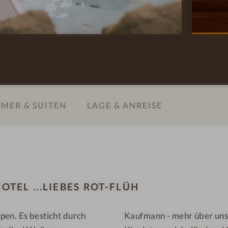
s
i
h
e
o
b
t
e
e
s
l
R
.
o
MER & SUITEN
LAGE & ANREISE
.
t
.
-
l
F
i
l
e
ü
b
h
TEL ...LIEBES ROT-FLÜH
e
-
s
P
pen. Es besticht durch
Kaufmann - mehr über unse
R
ä