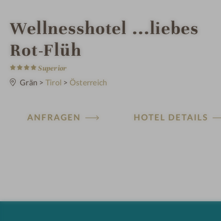
i
Wellnesshotel ...liebes
n
Rot-Flüh
4
S
Superior
t
e
Grän
>
Tirol
>
Österreich
r
n
e
ANFRAGEN
HOTEL DETAILS
H
ot
el