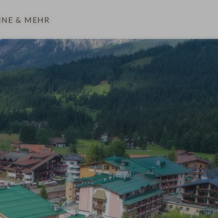
INE
& MEHR