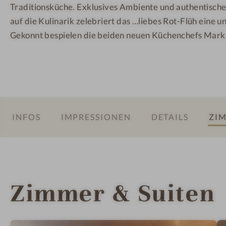
Traditionsküche. Exklusives Ambiente und authentische
p
auf die Kulinarik zelebriert das …liebes Rot-Flüh eine 
e
r
Gekonnt bespielen die beiden neuen Küchenchefs Mar
i
o
r
D
o
p
INFOS
IMPRESSIONEN
DETAILS
ZIM
p
e
l
z
Zimmer & Suiten
i
m
m
e