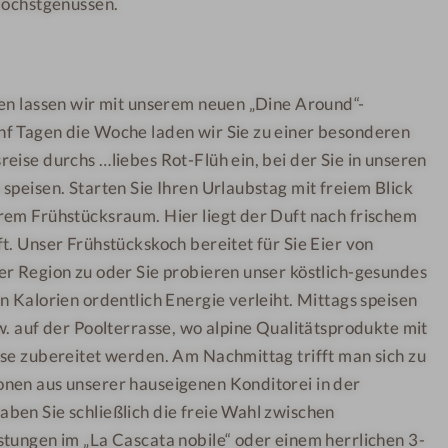
 Höchstgenüssen.
o
l
t
i
-
n
F
a
ten lassen wir mit unserem neuen „Dine Around“-
l
r
f Tagen die Woche laden wir Sie zu einer besonderen
ü
i
eise durchs …liebes Rot-Flüh ein, bei der Sie in unseren
h
k
speisen. Starten Sie Ihren Urlaubstag mit freiem Blick
-
rem Frühstücksraum. Hier liegt der Duft nach frischem
O
t. Unser Frühstückskoch bereitet für Sie Eier von
s
er Region zu oder Sie probieren unser köstlich-gesundes
t
n Kalorien ordentlich Energie verleiht. Mittags speisen
e
w. auf der Poolterrasse, wo alpine Qualitätsprodukte mit
r
n
sse zubereitet werden. Am Nachmittag trifft man sich zu
nen aus unserer hauseigenen Konditorei in der
ben Sie schließlich die freie Wahl zwischen
stungen im „La Cascata nobile“ oder einem herrlichen 3-