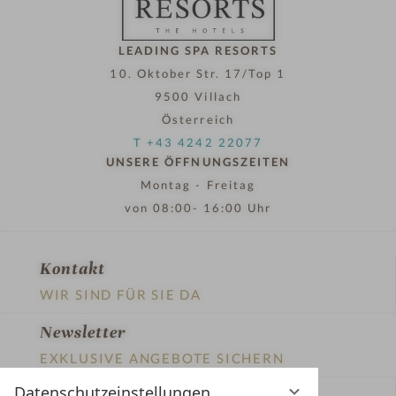
LEADING SPA RESORTS
10. Oktober Str. 17/Top 1
9500 Villach
Österreich
T +43 4242 22077
UNSERE ÖFFNUNGSZEITEN
Montag - Freitag
von 08:00- 16:00 Uhr
Kontakt
WIR SIND FÜR SIE DA
Newsletter
EXKLUSIVE ANGEBOTE SICHERN
Datenschutzeinstellungen
Partnerhotel werden