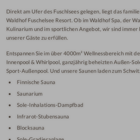
t
m
Direkt am Ufer des Fuschlsees gelegen, liegt das famil
-
e
Waldhof Fuschelsee Resort. Ob im Waldhof Spa, der Wa
S
r
p
u
Kulinarium und im sportlichen Angebot, wir sind imme
a
n
unserer Gäste zu erfüllen.
-
d
Entspannen Sie im über 4000m² Wellnessbereich mit de
A
r
Innenpool & Whirlpool, ganzjährig beheizten Außen-S
u
o
Sport-Außenpool. Und unsere Saunen laden zum Schwitz
s
t
s
l
Finnische Sauna
e
i
Saunarium
n
c
p
h
Sole-Inhalations-Dampfbad
o
t
Infrarot-Stubensauna
o
Blocksauna
l
Sole-Gradieranlage