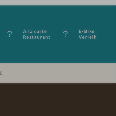
A la carte
E-Bike
Restaurant
Verleih
E