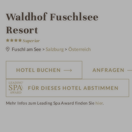
i
Waldhof Fuschlsee
n
Resort
4
S
Superior
t
e
Fuschl am See
>
Salzburg
>
Österreich
r
n
e
HOTEL BUCHEN
ANFRAGEN
FÜR DIESES HOTEL ABSTIMMEN
Mehr Infos zum Leading Spa Award finden Sie
hier
.
H
ot