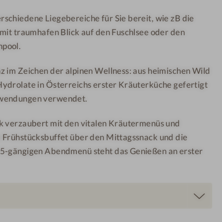
t
T
schiedene Liegebereiche für Sie bereit, wie zB die
-
e
 mit traumhafen Blick auf den Fuschlsee oder den
P
r
a
r
pool.
a
a
z im Zeichen der alpinen Wellness: aus heimischen Wild
r
s
ydrolate in Österreichs erster Kräuterküche gefertigt
e
s
nwendungen verwendet.
n
e
t
k verzaubert mit den vitalen Kräutermenüs und
s
 Frühstücksbuffet über den Mittagssnack und die
p
 5-gängigen Abendmenü steht das Genießen an erster
a
n
n
t
i
m