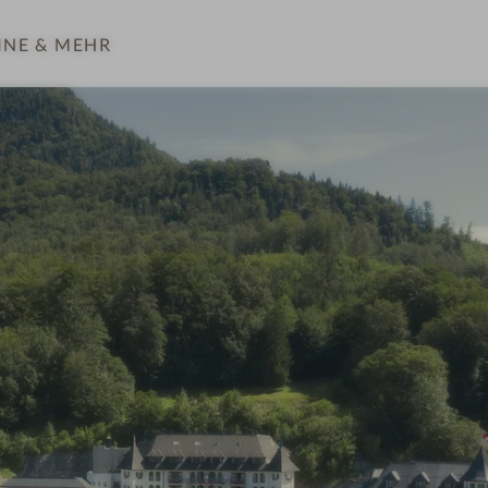
INE
& MEHR