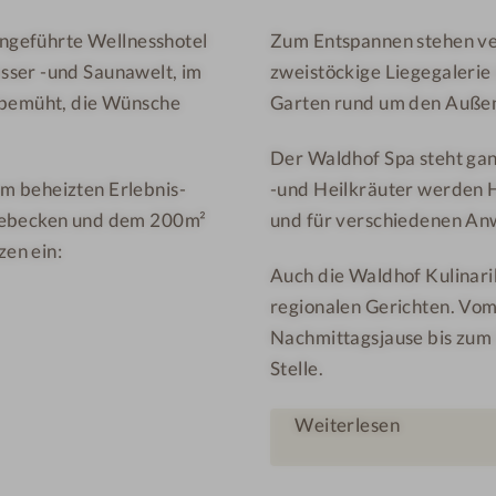
t
iengeführte Wellnesshotel
Zum Entspannen stehen ver
-
sser -und Saunawelt, im
zweistöckige Liegegalerie
L
i
r bemüht, die Wünsche
Garten rund um den Außen
e
Der Waldhof Spa steht gan
g
m beheizten Erlebnis-
-und Heilkräuter werden H
e
olebecken und dem 200m²
und für verschiedenen A
g
en ein:
a
Auch die Waldhof Kulinari
l
regionalen Gerichten. Vom
e
Nachmittagsjause bis zum
r
Stelle.
i
e
Weiterlesen
b
e
i