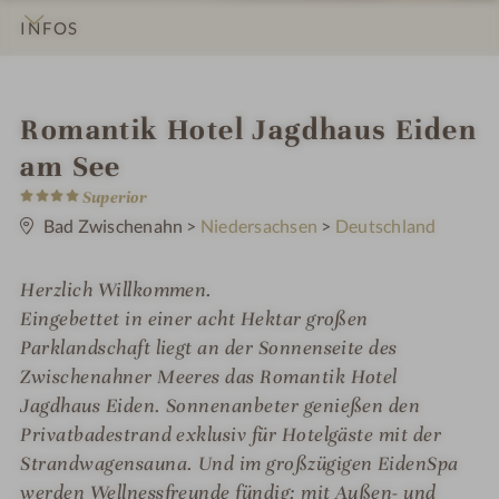
INFOS
IMPRESSIONEN
DETAILS
ZIMMER & SUITEN
ANGEBOTE
LAGE & ANREISE
i
Romantik Hotel Jagdhaus Eiden
n
am See
4
Superior
S
t
Bad Zwischenahn
>
Niedersachsen
>
Deutschland
e
r
n
Herzlich Willkommen.
e
Eingebettet in einer acht Hektar großen
Parklandschaft liegt an der Sonnenseite des
Zwischenahner Meeres das Romantik Hotel
Jagdhaus Eiden. Sonnenanbeter genießen den
Privatbadestrand exklusiv für Hotelgäste mit der
Strandwagensauna. Und im großzügigen EidenSpa
werden Wellnessfreunde fündig: mit Außen- und