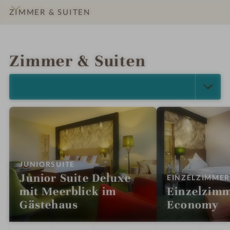
a
n
ZIMMER & SUITEN
m
a
S
m
INFOS
IMPRESSIONEN
DETAILS
ANGEBOTE
LAGE & ANREISE
e
S
Zimmer & Suiten
e
e
e
ALLE ANZEIGEN (13)
:
JUNIORSUITE
Junior Suite Deluxe
EINZELZIMME
mit Meerblick im
Einzelzim
Gästehaus
Economy