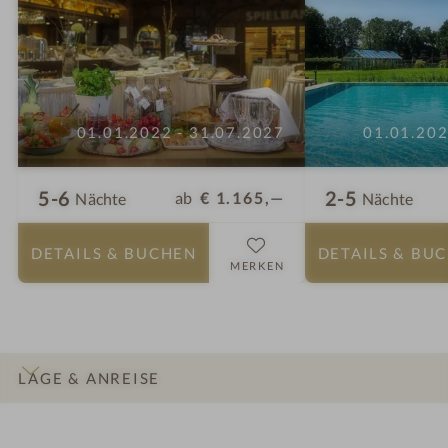
01.01.2022 - 31.07.2027
01.01.202
5-6
2-5
ab
€ 1.165,—
Nächte
Nächte
DETAILS
& BUCHEN
DETAILS
& BU
MERKEN
LAGE & ANREISE
INFOS
IMPRESSIONEN
DETAILS
ZIMMER & SUITEN
ANGEBOTE