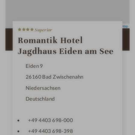
4
Leaflet
|
OpenStreetMap
Superior
S
t
ZUR ROUTENPLANUNG MIT GOOGLE
Romantik Hotel
e
MAPS
r
Jagdhaus Eiden am See
n
e
Eiden 9
26160
Bad Zwischenahn
Niedersachsen
Deutschland
+49 4403 698-000
+49 4403 698-398