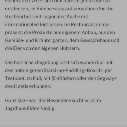
Generation. Aber auch kulinarisch gibt es viel zu
H
k
h
h
entdecken, im Eidenrestaurant verwöhnen Sie die
o
H
a
a
Küchenchefs mit regionaler Küche mit
t
o
u
u
internationalen Einflüssen. Im Restaurant immer
e
t
s
s
präsent: die Produkte aus eigenem Anbau, aus den
l
e
E
E
Gemüse- und Kräutergärten, dem Gewächshaus und
J
l
i
i
a
J
d
d
die Eier von den eigenen Hühnern.
g
a
e
e
d
g
n
n
Die herrliche Umgebung lässt sich wunderbar mit
h
d
a
a
den hoteleigenen Stand-up-Paddling-Boards, per
a
h
m
m
Tretboot, zu Fuß, mit (E-)Rädern oder den Segways
u
a
S
S
des Hotels erkunden.
s
u
e
e
E
s
e
e
Ganz klar- wer das Besondere sucht wird im
i
E
Jagdhaus Eiden fündig.
d
i
e
d
n
e