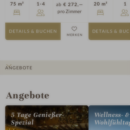
Personen
P
75 m²
1-4
20 m²
1
ab
€ 272,—
pro Zimmer
DETAILS
& BUCHEN
DETAILS
& BU
MERKEN
ANGEBOTE
INFOS
IMPRESSIONEN
DETAILS
ZIMMER & SUITEN
LAGE & ANREISE
Angebote
5 Tage Genießer-
Wellness- &
Spezial
Wohlfühlta