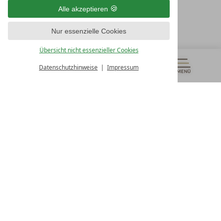
Österreich
Alle akzeptieren
T +43 4242 22077
Nur essenzielle Cookies
UNSERE ÖFFNUNGSZEITEN
Montag - Freitag
Übersicht nicht essenzieller Cookies
von 08:00- 16:00 Uhr
Datenschutzhinweise
Impressum
MENÜ
GUTSCHEINE
& MEHR
ALLE RESORTS
ZURÜCK
Kontakt
WIR SIND FÜR SIE DA
Newsletter
EXKLUSIVE ANGEBOTE SICHERN
Partnerhotel werden
LASSEN SIE IHR HOTEL AUSZEICHNEN
Presse
ARTIKEL & MEDIEN SEHEN