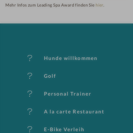
ot
Mehr Infos zum Leading Spa Award finden Sie
hier
.
el
-
M
er
Hunde willkommen
k
Golf
m
al
Personal Trainer
e
A la carte Restaurant
E-Bike Verleih