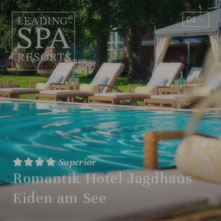
DE
EN
Superior
Romantik Hotel Jagdhaus
Eiden am See