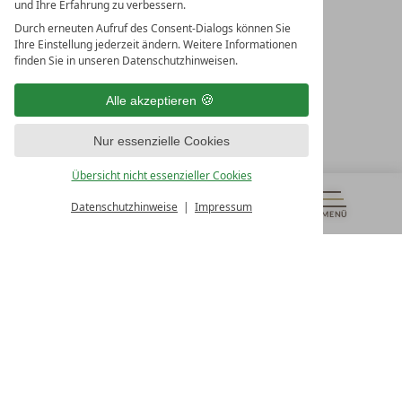
und Ihre Erfahrung zu verbessern.
Durch erneuten Aufruf des Consent-Dialogs können Sie
LEADING SPA RESORTS
Ihre Einstellung jederzeit ändern. Weitere Informationen
10. Oktober Str. 17/Top 1
finden Sie in unseren Datenschutzhinweisen.
9500 Villach
Österreich
Alle akzeptieren
T +43 4242 22077
Nur essenzielle Cookies
UNSERE ÖFFNUNGSZEITEN
Montag - Freitag
Übersicht nicht essenzieller Cookies
von 08:00- 16:00 Uhr
Datenschutzhinweise
Impressum
MENÜ
GUTSCHEINE
& MEHR
ALLE RESORTS
ZURÜCK
Kontakt
WIR SIND FÜR SIE DA
Newsletter
EXKLUSIVE ANGEBOTE SICHERN
Partnerhotel werden