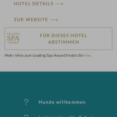
HOTEL DETAILS
ZUR WEBSITE
FÜR DIESES HOTEL
H
ABSTIMMEN
ot
Mehr Infos zum Leading Spa Award finden Sie
hier
.
el
-
M
er
Hunde willkommen
k