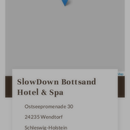
Leaflet
|
OpenStreetMap
0
SlowDown Bottsand
S
ZUR ROUTENPLANUNG MIT GOOGLE
t
Hotel & Spa
e
MAPS
r
n
e
Ostseepromenade 30
24235
Wendtorf
Schleswig-Holstein