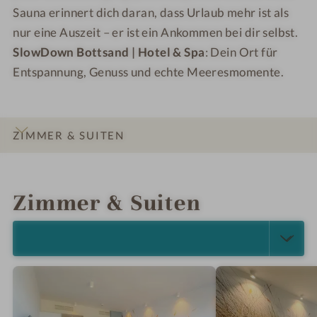
Sauna erinnert dich daran, dass Urlaub mehr ist als
nur eine Auszeit – er ist ein Ankommen bei dir selbst.
SlowDown Bottsand | Hotel & Spa
: Dein Ort für
Entspannung, Genuss und echte Meeresmomente.
ZIMMER & SUITEN
INFOS
IMPRESSIONEN
DETAILS
ANGEBOTE
LAGE & ANREISE
Zimmer & Suiten
ALLE ANZEIGEN (4)