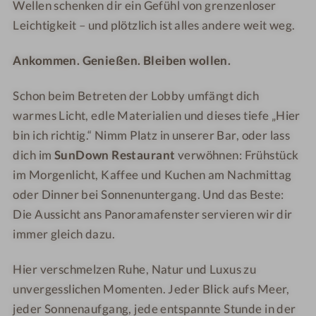
l
e
Wellen schenken dir ein Gefühl von grenzenloser
&
l
Leichtigkeit – und plötzlich ist alles andere weit weg.
S
&
p
S
Ankommen. Genießen. Bleiben wollen.
a
p
a
Schon beim Betreten der Lobby umfängt dich
warmes Licht, edle Materialien und dieses tiefe „Hier
bin ich richtig.“ Nimm Platz in unserer Bar, oder lass
dich im
SunDown Restaurant
verwöhnen: Frühstück
im Morgenlicht, Kaffee und Kuchen am Nachmittag
oder Dinner bei Sonnenuntergang. Und das Beste:
Die Aussicht ans Panoramafenster servieren wir dir
immer gleich dazu.
Hier verschmelzen Ruhe, Natur und Luxus zu
unvergesslichen Momenten. Jeder Blick aufs Meer,
jeder Sonnenaufgang, jede entspannte Stunde in der