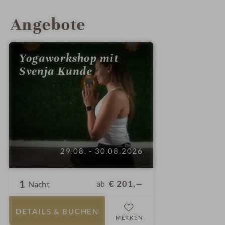
INFOS
IMPRESSIONEN
DETAILS
ZIMMER & SUITEN
LAGE & ANREISE
Angebote
Yogaworkshop mit
Svenja Kunde
29.08. - 30.08.2026
1
ab
€ 201,—
Nacht
DETAILS
& BUCHEN
MERKEN