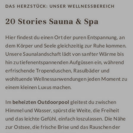
o
l
t
t
DAS HERZSTÜCK: UNSER WELLNESSBEREICH
w
o
s
s
D
w
a
a
20 Stories Sauna & Spa
o
D
n
n
w
o
d
d
Hier findest du einen Ort der puren Entspannung, an
n
w
H
H
B
n
o
dem Körper und Seele gleichzeitig zur Ruhe kommen.
o
o
B
t
t
Unsere Saunalandschaft lädt von sanfter Wärme bis
t
o
e
e
hin zu tiefenentspannenden Aufgüssen ein, während
t
t
l
l
erfrischende Tropenduschen, Rasulbäder und
s
t
&
&
wohltuende Wellnessanwendungen jeden Moment zu
a
s
S
S
einem kleinen Luxus machen.
n
a
p
p
d
n
a
a
Im
beheizten Outdoorpool
gleitest du zwischen
H
d
Himmel und Wasser, spürst die Weite, die Freiheit
o
H
und das leichte Gefühl, einfach loszulassen. Die Nähe
t
o
e
zur Ostsee, die frische Brise und das Rauschen der
t