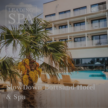
DE
EN
SlowDown Bottsand Hotel
& Spa