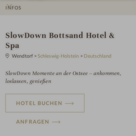
INFOS
IMPRESSIONEN
DETAILS
ZIMMER & SUITEN
ANGEBOTE
LAGE & ANREISE
i
SlowDown Bottsand Hotel &
n
Spa
0
S
Wendtorf
>
Schleswig-Holstein
>
Deutschland
t
e
r
SlowDown Momente an der Ostsee – ankommen,
n
e
loslassen, genießen
HOTEL BUCHEN
ANFRAGEN