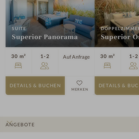
:
SUITE
DOPPELZIMME
Superior Panorama
Superior O
Personen
30 m²
1-2
30 m²
1-2
Auf Anfrage
DETAILS
& BUCHEN
DETAILS
& BU
MERKEN
ANGEBOTE