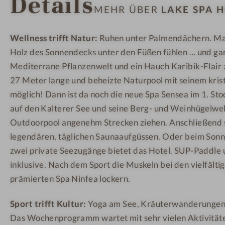
Details
MEHR ÜBER
p
L
L
a
E
E
Wellness trifft Natur:
Ruhen unter Palmendächern. Mal
H
I
I
Holz des Sonnendecks unter den Füßen fühlen … und gan
o
T
T
t
E
E
Mediterrane Pflanzenwelt und ein Hauch Karibik-Flair
e
N
N
27 Meter lange und beheizte Naturpool mit seinem kris
l
möglich! Dann ist da noch die neue Spa Sensea im 1. Sto
S
auf den Kalterer See und seine Berg- und Weinhügelwelt 
E
Outdoorpool angenehm Strecken ziehen. Anschließend 
E
legendären, täglichen Saunaaufgüssen. Oder beim Son
L
zwei private Seezugänge bietet das Hotel. SUP-Paddle 
E
inklusive. Nach dem Sport die Muskeln bei den vielfält
I
prämierten Spa Ninfea lockern.
T
E
Sport trifft Kultur:
Yoga am See, Kräuterwanderungen, 
N
Das Wochenprogramm wartet mit sehr vielen Aktivitäte