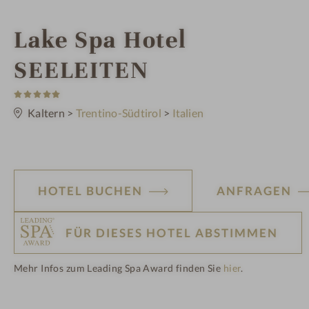
i
Lake Spa Hotel
n
SEELEITEN
5
S
t
Kaltern
>
Trentino-Südtirol
>
Italien
e
r
n
e
HOTEL BUCHEN
ANFRAGEN
FÜR DIESES HOTEL ABSTIMMEN
Mehr Infos zum Leading Spa Award finden Sie
hier
.
H