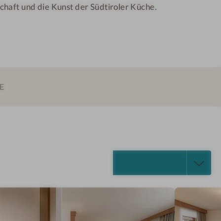
N
chaft und die Kunst der Südtiroler Küche.
E
ALLE ANZEIGEN (11)