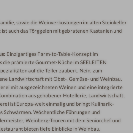
S
L
p
E
amilie, sowie die Weinverkostungen im alten Steinkeller
a
I
 ist auch das Törggelen mit gebratenen Kastanien und
H
T
o
E
t
N
us:
Einzigartiges Farm-to-Table-Konzept im
e
ss die prämierte Gourmet-Küche im SEELEITEN
l
Spezialitäten auf die Teller zaubert. Nein, zum
S
gene Landwirtschaft mit Obst-, Gemüse- und Weinbau,
E
E
lerei mit ausgezeichneten Weinen und eine integrierte
L
ombination aus gehobener Hotellerie, Landwirtschaft,
E
rei ist Europa-weit einmalig und bringt Kulinarik-
I
 ins Schwärmen. Wöchentliche Führungen und
T
lermeister, Weinberg-Touren mit dem Seniorchef und
E
taurant bieten tiefe Einblicke in Weinbau,