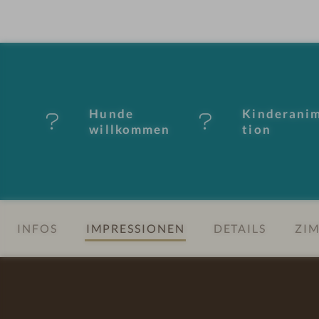
ot
el
-
M
Hunde
Kinderani
er
willkommen
tion
k
m
al
INFOS
IMPRESSIONEN
DETAILS
ZIM
e