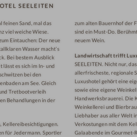
LAKE SPA HOTEL SEELEITEN
p
L
a
E
 feinen Sand, mal das
zum alten Bauernhof der F
H
I
z viel weiche Wiese.
sind ein Must-Do. Berühmt
o
T
t
E
 zum Eintauchen: Der neue
neuem Wein.
e
N
tallklaren Wasser macht’s
Landwirtschaft trifft Lux
l
ck. Bei bestem Ausblick
SEELEITEN. Nicht nur, da
S
lässt es sich im In- und
allerfrischeste, regionale 
E
schwitzen bei den
Luxushotel gehört eine ei
E
nenbaden am See. Gleich
L
sowie eine eigene Weinkel
und Tretbootverleih
E
Handwerksbrauerei. Die K
igen Behandlungen in der
I
Weinkellerei und Bierbraue
T
Liebhaber aus aller Welt
E
Kellereibesichtigungen.
Verkostungen mit dem Kel
N
n für Jedermann. Sportler
Galaabende im Gourmet-Res