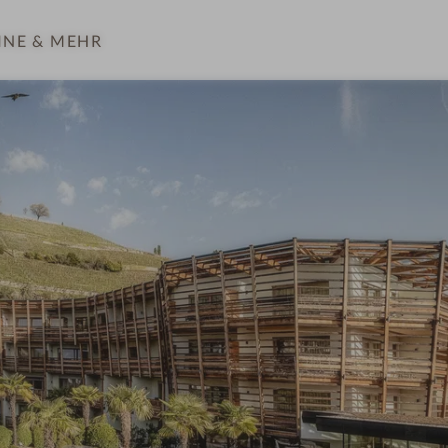
INE
& MEHR