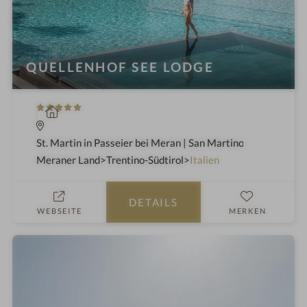
QUELLENHOF SEE LODGE
5
W
S
e
t
l
St. Martin in Passeier bei Meran | San Martino in Passiria a
e
l
Meraner Land
Trentino-Südtirol
Italien
r
n
n
e
DETAILS
e
s
WEBSEITE
MERKEN
s
h
o
t
e
l