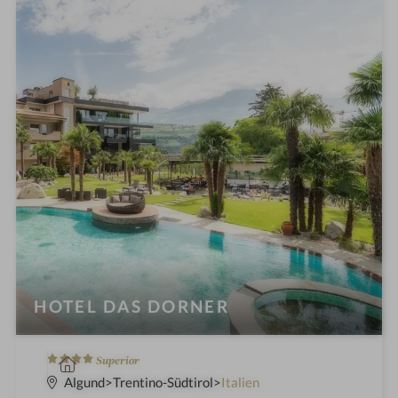
h
o
t
e
l
i
n
HOTEL DAS DORNER
4
W
Superior
S
e
Algund
Trentino-Südtirol
Italien