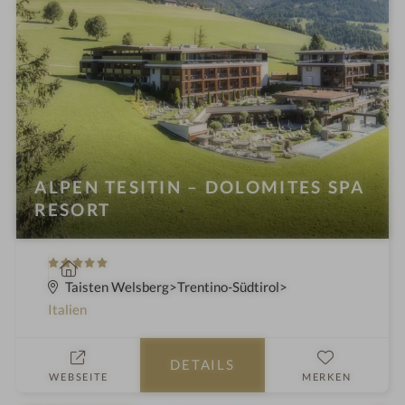
i
n
ALPEN TESITIN – DOLOMITES SPA
RESORT
5
W
S
e
Taisten Welsberg
Trentino-Südtirol
t
l
Italien
e
l
r
n
DETAILS
n
e
WEBSEITE
MERKEN
e
s