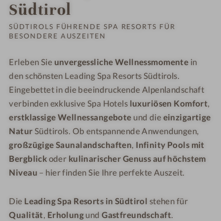
Bestelle
Südtirol
kostenl
SÜDTIROLS FÜHRENDE SPA RESORTS FÜR
BESONDERE AUSZEITEN
Erleben Sie
unvergessliche Wellnessmomente
in
den schönsten Leading Spa Resorts Südtirols.
Eingebettet in die beeindruckende Alpenlandschaft
verbinden exklusive Spa Hotels
luxuriösen Komfort
,
erstklassige Wellnessangebote
und die
einzigartige
Natur
Südtirols. Ob entspannende Anwendungen,
großzügige Saunalandschaften
,
Infinity Pools mit
Bergblick
oder
kulinarischer Genuss auf höchstem
Niveau
– hier finden Sie Ihre perfekte Auszeit.
Die
Leading Spa Resorts in Südtirol
stehen für
Qualität
,
Erholung
und
Gastfreundschaft
.