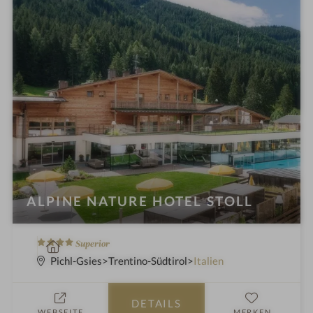
t
e
l
i
n
ALPINE NATURE HOTEL STOLL
4
W
Superior
S
e
Pichl-Gsies
Trentino-Südtirol
Italien
t
l
e
l
DETAILS
r
n
WEBSEITE
MERKEN