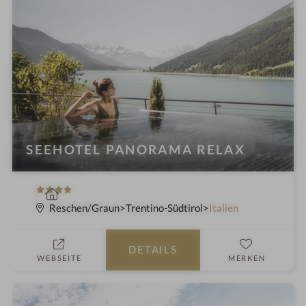
i
n
SEEHOTEL PANORAMA RELAX
4
W
S
e
Reschen/Graun
Trentino-Südtirol
Italien
t
l
e
l
DETAILS
r
n
WEBSEITE
MERKEN
n
e
e
s
s