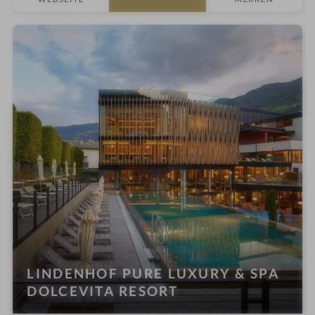
n
e
e
s
s
h
o
t
e
l
i
n
LINDENHOF PURE LUXURY & SPA
DOLCEVITA RESORT