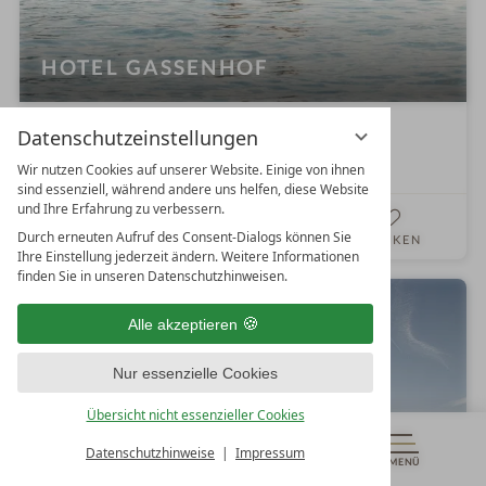
HOTEL GASSENHOF
4
W
Superior
Datenschutzeinstellungen
S
e
Ridnaun
Trentino-Südtirol
Italien
Wir nutzen Cookies auf unserer Website. Einige von ihnen
t
l
sind essenziell, während andere uns helfen, diese Website
e
l
und Ihre Erfahrung zu verbessern.
DETAILS
r
n
Durch erneuten Aufruf des Consent-Dialogs können Sie
WEBSEITE
MERKEN
Ihre Einstellung jederzeit ändern. Weitere Informationen
n
e
finden Sie in unseren Datenschutzhinweisen.
e
s
s
Alle akzeptieren
h
o
Nur essenzielle Cookies
t
e
Übersicht nicht essenzieller Cookies
l
Datenschutzhinweise
Impressum
i
MENÜ
GUTSCHEINE
& MEHR
ALLE RESORTS
ZURÜCK
n