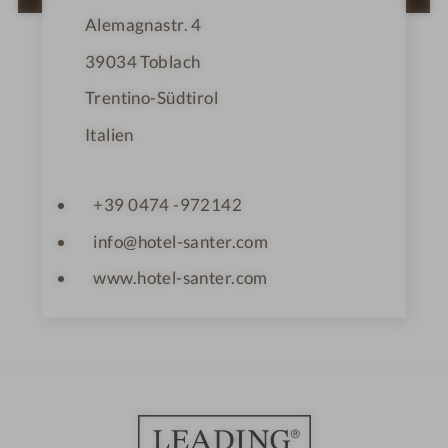
r
n
Alemagnastr. 4
e
39034
Toblach
Trentino-Südtirol
Italien
+39 0474 -972142
info@hotel-santer.com
www.hotel-santer.com