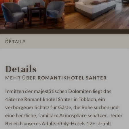
t
s
s
-
-
e
s
s
R
R
r
i
i
o
o
o
o
m
m
n
n
a
a
e
e
n
n
DETAILS
n
n
t
t
#
#
i
i
INFOS
IMPRESSIONEN
ZIMMER & SUITEN
LAGE & ANREISE
9
1
k
k
Details
-
0
h
h
R
-
o
o
MEHR ÜBER
ROMANTIKHOTEL SANTER
o
R
t
t
m
o
e
e
Inmitten der majestätischen Dolomiten liegt das
a
m
l
l
4Sterne Romantikhotel Santer in Toblach, ein
n
a
S
S
verborgener Schatz für Gäste, die Ruhe suchen und
t
n
a
a
eine herzliche, familiäre Atmosphäre schätzen. Jeder
i
t
n
n
Bereich unseres Adults-Only-Hotels 12+ strahlt
k
i
t
t