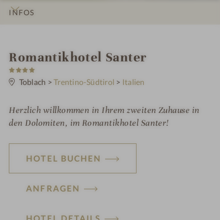
INFOS
IMPRESSIONEN
DETAILS
ZIMMER & SUITEN
LAGE & ANREISE
i
Romantikhotel Santer
4
n
S
t
Toblach
>
Trentino-Südtirol
>
Italien
e
r
n
Herzlich willkommen in Ihrem zweiten Zuhause in
e
den Dolomiten, im Romantikhotel Santer!
HOTEL BUCHEN
ANFRAGEN
HOTEL DETAILS