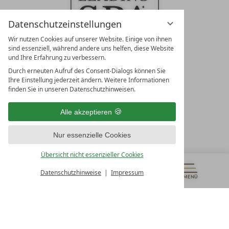
Datenschutzeinstellungen
Wir nutzen Cookies auf unserer Website. Einige von ihnen
sind essenziell, während andere uns helfen, diese Website
und Ihre Erfahrung zu verbessern.
Durch erneuten Aufruf des Consent-Dialogs können Sie
LEADING SPA RESORTS
Ihre Einstellung jederzeit ändern. Weitere Informationen
10. Oktober Str. 17/Top 1
finden Sie in unseren Datenschutzhinweisen.
9500 Villach
Österreich
Alle akzeptieren
T +43 4242 22077
Nur essenzielle Cookies
UNSERE ÖFFNUNGSZEITEN
Montag - Freitag
Übersicht nicht essenzieller Cookies
von 08:00- 16:00 Uhr
Datenschutzhinweise
Impressum
MENÜ
GUTSCHEINE
& MEHR
ALLE RESORTS
ZURÜCK
Kontakt
WIR SIND FÜR SIE DA