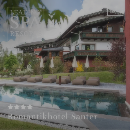
DE
EN
Romantikhotel Santer