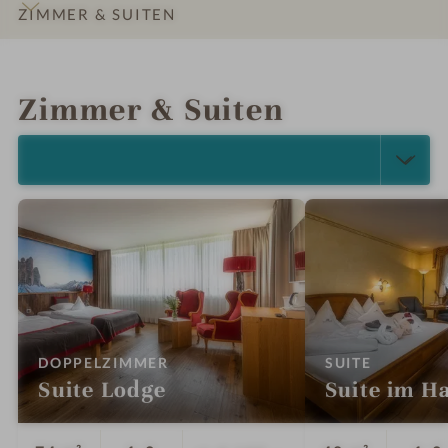
ZIMMER & SUITEN
INFOS
IMPRESSIONEN
DETAILS
LAGE & ANREISE
Zimmer & Suiten
ALLE ANZEIGEN (5)
:
:
DOPPELZIMMER
SUITE
Suite Lodge
Suite im H