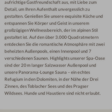
aufrichtige Gastfreundschaft aus, mit Liebe zum
h
k
e
e
Detail, um Ihren Aufenthalt unvergesslich zu
o
h
r
r
gestalten. Genießen Sie unsere exquisite Küche und
t
o
e
t
entspannen Sie Körper und Geist in unserem
l
e
großzügigen Wellnessbereich, der im alpinen Stil
S
l
gestaltet ist. Auf den über 3.000 Quadratmetern
a
S
entdecken Sie die romantische Atmosphäre mit zwei
n
a
beheizten Außenpools, einen Innenpool und 7
t
n
verschiedenen Saunen. Highlights unserer Spa-Oase
e
t
sind der 20 m langer Salzwasser Außenpool und
r
e
unsere Panorama-Lounge Sauna – ein echtes
r
Refugium in den Dolomiten, in der Nähe der Drei
Zinnen, des Toblacher Sees und des Pragser
Wildsees. Hunde und Haustiere sind nicht erlaubt.