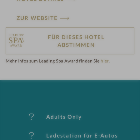
ZUR WEBSITE
FÜR DIESES HOTEL
H
ABSTIMMEN
ot
Mehr Infos zum Leading Spa Award finden Sie
hier
.
el
-
M
er
Adults Only
k
Ladestation für E-Autos