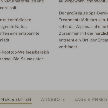
en Naturmaterialien und
außergewöhnliche Wohlfühl
o
o
u
r
nere holt.
Der großzügige Spa-Bereic
n
t
n mit natürlichen
Treatments lädt dazu ein, 
t
&
liegende Natur.
setzt das Alpiana auf eine
a
S
ffen eine entspannte
Zusammen mit der herzlic
i
P
nlädt.
entsteht ein Ort, der Ent
n
A
R
verbindet.
ive Rooftop-Wellnessbereich
e
mapool, Bio-Sauna unter
s
o
r
t
&
S
P
MER & SUITEN
ANGEBOTE
LAGE & ANREIS
A