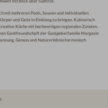
welt mit Blick über Südtirol.
M
o
o
r
h mit mehreren Pools, Saunen und individuellen
u
t
Körper und Geist in Einklang zu bringen. Kulinarisch
n
&
 kreative Küche mit hochwertigen regionalen Zutaten.
t
S
hen Gastfreundschaft der Gastgeberfamilie Margesin
a
P
spannung, Genuss und Naturerlebnis harmonisch
i
A
n
R
e
s
o
r
t
&
S
E
P