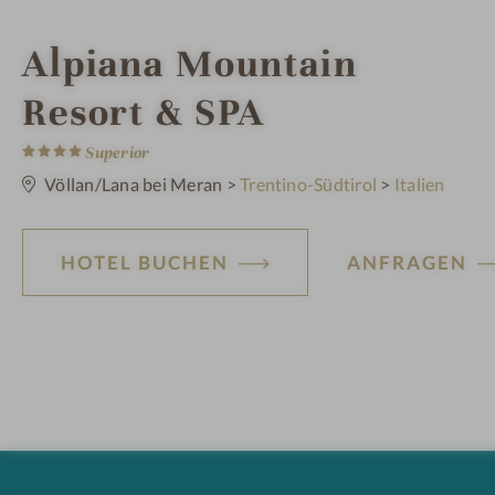
i
Alpiana Mountain
n
Resort & SPA
4
S
Superior
t
e
Völlan/Lana bei Meran
>
Trentino-Südtirol
>
Italien
r
n
e
HOTEL BUCHEN
ANFRAGEN
H
ot
el