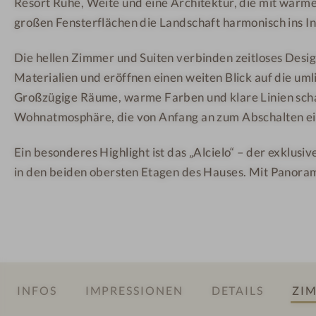
Resort Ruhe, Weite und eine Architektur, die mit warm
o
o
o
u
r
r
großen Fensterflächen die Landschaft harmonisch ins In
n
t
t
Die hellen Zimmer und Suiten verbinden zeitloses Desig
t
&
&
Materialien und eröffnen einen weiten Blick auf die um
a
S
S
Großzügige Räume, warme Farben und klare Linien scha
i
P
P
Wohnatmosphäre, die von Anfang an zum Abschalten ei
n
A
A
R
Ein besonderes Highlight ist das „Alcielo“ – der exklus
e
in den beiden obersten Etagen des Hauses. Mit Panora
s
o
r
t
&
S
P
INFOS
IMPRESSIONEN
DETAILS
ZIM
A