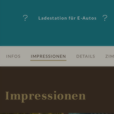
-
M
Ladestation für E-Autos
er
k
m
al
INFOS
IMPRESSIONEN
DETAILS
ZIM
e
Impressionen