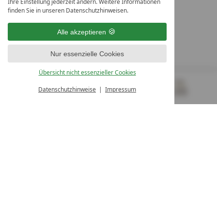
Ihre Einstellung jederzeit ändern. Weitere Informationen
10. Oktober Str. 17/Top 1
finden Sie in unseren Datenschutzhinweisen.
9500 Villach
Österreich
Alle akzeptieren
T +43 4242 22077
Nur essenzielle Cookies
UNSERE ÖFFNUNGSZEITEN
Montag - Freitag
Übersicht nicht essenzieller Cookies
von 08:00- 16:00 Uhr
Datenschutzhinweise
Impressum
MENÜ
GUTSCHEINE
& MEHR
ALLE RESORTS
ZURÜCK
Kontakt
WIR SIND FÜR SIE DA
Newsletter
EXKLUSIVE ANGEBOTE SICHERN
Partnerhotel werden
LASSEN SIE IHR HOTEL AUSZEICHNEN