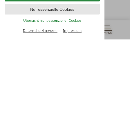
T +43 4242 22077
Nur essenzielle Cookies
UNSERE ÖFFNUNGSZEITEN
Montag - Freitag
Übersicht nicht essenzieller Cookies
von 08:00- 16:00 Uhr
Datenschutzhinweise
Impressum
MENÜ
GUTSCHEINE
& MEHR
ALLE RESORTS
ZURÜCK
Kontakt
WIR SIND FÜR SIE DA
Newsletter
EXKLUSIVE ANGEBOTE SICHERN
Partnerhotel werden
LASSEN SIE IHR HOTEL AUSZEICHNEN
Presse
ARTIKEL & MEDIEN SEHEN
Datenschutz­einstellungen
Datenschutz
Impressum