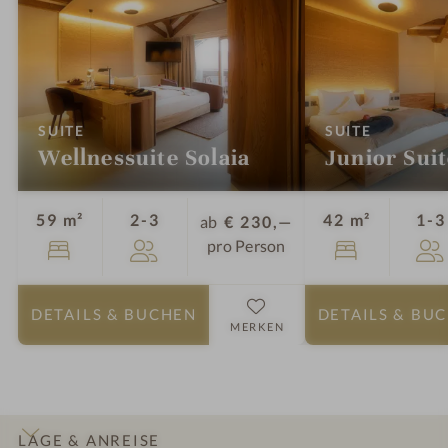
:
:
SUITE
SUITE
Wellnessuite Solaia
Junior Suit
Personen
59 m²
2-3
42 m²
1-3
ab
€ 230,—
pro Person
DETAILS
& BUCHEN
DETAILS
& BU
MERKEN
LAGE & ANREISE