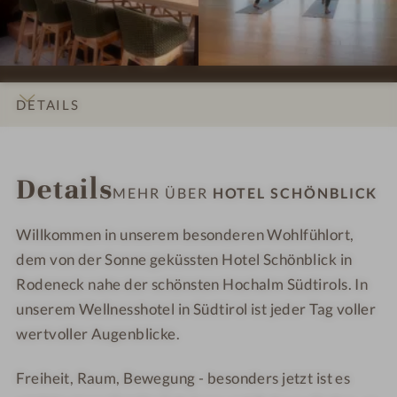
s
s
H
H
i
i
o
o
o
o
t
t
n
n
e
e
e
e
l
l
DETAILS
n
n
S
S
#
#
c
c
INFOS
IMPRESSIONEN
ZIMMER & SUITEN
LAGE & ANREISE
9
1
h
h
Details
-
0
ö
ö
MEHR ÜBER
HOTEL SCHÖNBLICK
H
-
n
n
o
H
b
b
Willkommen in unserem besonderen Wohlfühlort,
t
o
l
l
dem von der Sonne geküssten Hotel Schönblick in
e
t
i
i
Rodeneck nahe der schönsten Hochalm Südtirols. In
l
e
c
c
unserem Wellnesshotel in Südtirol ist jeder Tag voller
S
l
k
k
wertvoller Augenblicke.
c
S
h
c
Freiheit, Raum, Bewegung - besonders jetzt ist es
ö
h