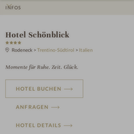
INFOS
IMPRESSIONEN
DETAILS
ZIMMER & SUITEN
LAGE & ANREISE
i
Hotel Schönblick
4
n
S
t
Rodeneck
>
Trentino-Südtirol
>
Italien
e
r
n
Momente für Ruhe. Zeit. Glück.
e
HOTEL BUCHEN
ANFRAGEN
HOTEL DETAILS