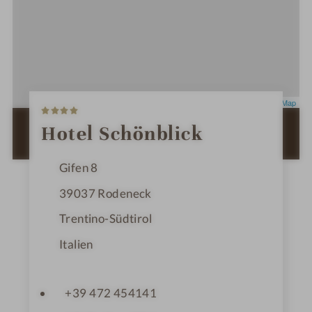
4
Leaflet
|
OpenStreetMap
S
t
ZUR ROUTENPLANUNG MIT GOOGLE
Hotel Schönblick
e
MAPS
r
n
Gifen 8
e
39037
Rodeneck
Trentino-Südtirol
Italien
+39 472 454141