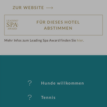
ZUR WEBSITE
FÜR DIESES HOTEL
H
ABSTIMMEN
ot
Mehr Infos zum Leading Spa Award finden Sie
hier
.
el
-
M
er
Hunde willkommen
k
Tennis
m