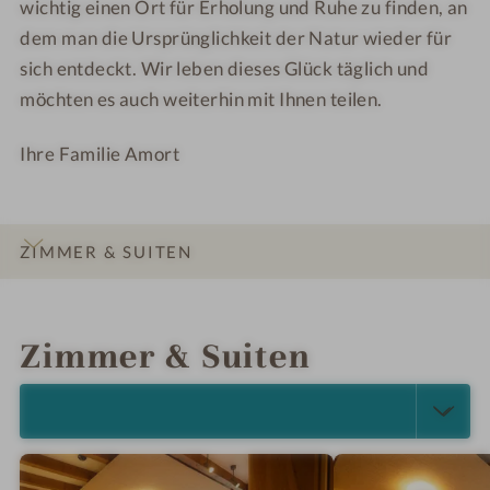
wichtig einen Ort für Erholung und Ruhe zu finden, an
n
ö
dem man die Ursprünglichkeit der Natur wieder für
b
n
sich entdeckt. Wir leben dieses Glück täglich und
l
b
i
l
möchten es auch weiterhin mit Ihnen teilen.
c
i
k
c
Ihre Familie Amort
k
ZIMMER & SUITEN
INFOS
IMPRESSIONEN
DETAILS
LAGE & ANREISE
Zimmer & Suiten
ALLE ANZEIGEN (5)