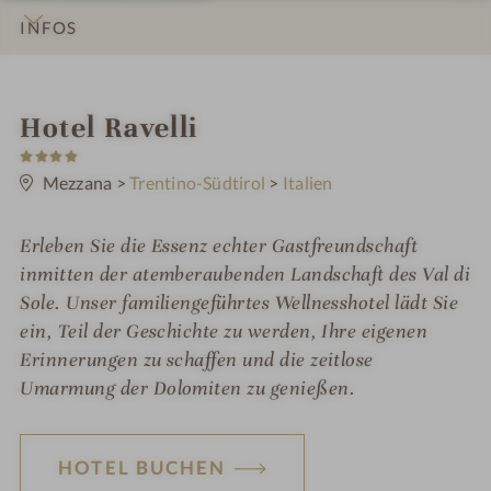
INFOS
IMPRESSIONEN
DETAILS
ZIMMER & SUITEN
LAGE & ANREISE
i
Hotel Ravelli
4
n
S
t
Mezzana
>
Trentino-Südtirol
>
Italien
e
r
n
Erleben Sie die Essenz echter Gastfreundschaft
e
inmitten der atemberaubenden Landschaft des Val di
Sole. Unser familiengeführtes Wellnesshotel lädt Sie
ein, Teil der Geschichte zu werden, Ihre eigenen
Erinnerungen zu schaffen und die zeitlose
Umarmung der Dolomiten zu genießen.
HOTEL BUCHEN