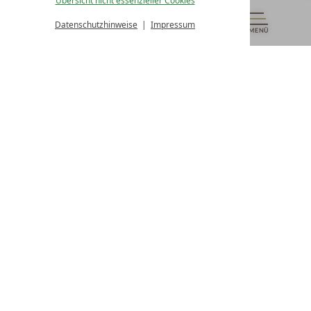
Übersicht nicht essenzieller Cookies
von 08:00- 16:00 Uhr
Datenschutzhinweise
Impressum
MENÜ
GUTSCHEINE
& MEHR
ALLE RESORTS
ZURÜCK
Kontakt
WIR SIND FÜR SIE DA
Newsletter
EXKLUSIVE ANGEBOTE SICHERN
Partnerhotel werden
LASSEN SIE IHR HOTEL AUSZEICHNEN
Presse
ARTIKEL & MEDIEN SEHEN
Datenschutz­einstellungen
Datenschutz
Impressum
Barrierefreiheitserklärung