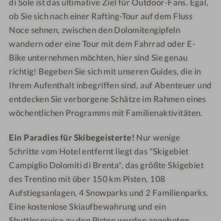
di Sole ist das ultimative Ziel für Outdoor-Fans. Egal,
ob Sie sich nach einer Rafting-Tour auf dem Fluss
Noce sehnen, zwischen den Dolomitengipfeln
wandern oder eine Tour mit dem Fahrrad oder E-
Bike unternehmen möchten, hier sind Sie genau
richtig!
Begeben Sie sich mit unseren Guides, die in
Ihrem Aufenthalt inbegriffen sind, auf Abenteuer und
entdecken Sie verborgene Schätze im Rahmen eines
wöchentlichen Programms mit Familienaktivitäten.
Ein Paradies für Skibegeisterte!
Nur wenige
Schritte vom Hotel entfernt liegt das "Skigebiet
Campiglio Dolomiti di Brenta", das größte Skigebiet
des Trentino mit über 150 km Pisten, 108
Aufstiegsanlagen, 4 Snowparks und 2 Familienparks.
Eine kostenlose Skiaufbewahrung und ein
Shuttleservice zu den Pisten werden angeboten.