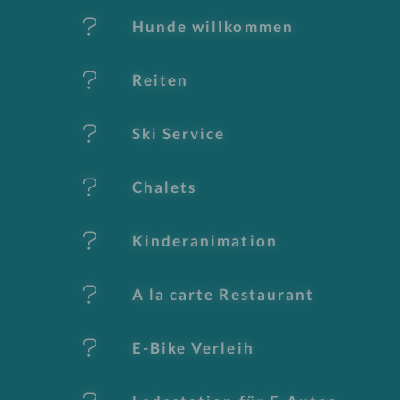
er
Hunde willkommen
k
Reiten
m
al
Ski Service
e
Chalets
Kinderanimation
A la carte Restaurant
E-Bike Verleih