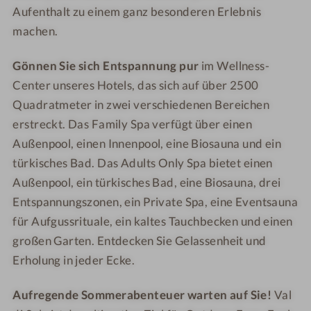
Aufenthalt zu einem ganz besonderen Erlebnis
l
l
machen.
i
l
i
Gönnen Sie sich Entspannung pur
im Wellness-
Center unseres Hotels, das sich auf über 2500
Quadratmeter in zwei verschiedenen Bereichen
erstreckt. Das Family Spa verfügt über einen
Außenpool, einen Innenpool, eine Biosauna und ein
türkisches Bad. Das Adults Only Spa bietet einen
Außenpool, ein türkisches Bad, eine Biosauna, drei
Entspannungszonen, ein Private Spa, eine Eventsauna
für Aufgussrituale, ein kaltes Tauchbecken und einen
großen Garten. Entdecken Sie Gelassenheit und
Erholung in jeder Ecke.
Aufregende Sommerabenteuer warten auf Sie!
Val