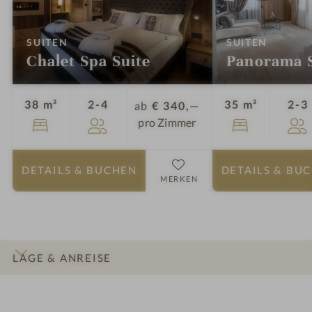
:
:
SUITEN
SUITEN
Chalet Spa Suite
Panorama S
Personen
38 m²
2-4
35 m²
2-3
ab
€ 340,—
pro Zimmer
DETAILS
& BUCHEN
DETAILS
& BU
MERKEN
LAGE & ANREISE
INFOS
IMPRESSIONEN
DETAILS
ZIMMER & SUITEN