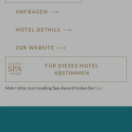
ANFRAGEN
HOTEL DETAILS
ZUR WEBSITE
FÜR DIESES HOTEL
H
ABSTIMMEN
ot
Mehr Infos zum Leading Spa Award finden Sie
hier
.
el
-
M