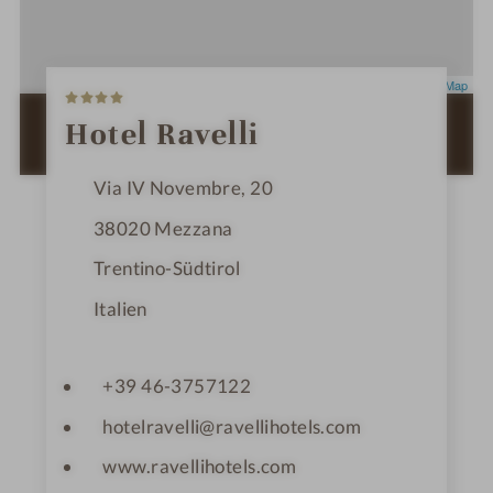
4
Leaflet
|
OpenStreetMap
S
t
ZUR ROUTENPLANUNG MIT GOOGLE
Hotel Ravelli
e
MAPS
r
n
Via IV Novembre, 20
e
38020
Mezzana
Trentino-Südtirol
Italien
+39 46-3757122
hotelravelli@ravellihotels.com
www.ravellihotels.com