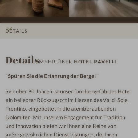
i
i
o
o
o
o
t
t
n
n
e
e
e
e
l
l
DETAILS
n
n
R
R
#
#
a
a
INFOS
IMPRESSIONEN
ZIMMER & SUITEN
LAGE & ANREISE
9
1
v
v
Details
-
0
e
e
MEHR ÜBER
HOTEL RAVELLI
H
-
l
l
o
H
l
l
"Spüren Sie die Erfahrung der Berge!"
t
o
i
i
e
t
Seit über 90 Jahren ist unser familiengeführtes Hotel
l
e
ein beliebter Rückzugsort im Herzen des Val di Sole,
R
l
Trentino, eingebettet in die atemberaubenden
a
R
Dolomiten. Mit unserem Engagement für Tradition
v
a
und Innovation bieten wir Ihnen eine Reihe von
e
v
außergewöhnlichen Dienstleistungen, die Ihren
l
e