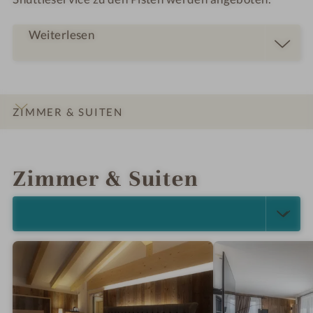
Weiterlesen
ZIMMER & SUITEN
INFOS
IMPRESSIONEN
DETAILS
LAGE & ANREISE
Zimmer & Suiten
ALLE ANZEIGEN (5)