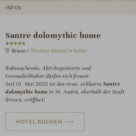
INFOS
IMPRESSIONEN
DETAILS
ZIMMER & SUITEN
LAGE & ANREISE
W
Santre dolomythic home
5
e
S
t
Brixen
>
Trentino-Südtirol
>
Italien
l
e
r
l
n
Ruhesuchende, Aktivbegeisterte und
e
n
Genussliebhaber dürfen sich freuen:
e
Seit 01. Mai 2022 ist das neue, exklusive
Santre
dolomythic home
in St. Andrä, oberhalb der Stadt
s
Brixen, eröffnet!
s
h
HOTEL BUCHEN
o
t