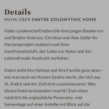
INFOS
IMPRESSIONEN
ZIMMER & SUITEN
LAGE & ANREISE
9
1
o
o
Details
-
0
l
l
S
-
o
o
MEHR ÜBER
SANTRE DOLOMYTHIC HOME
a
S
m
m
n
a
y
y
Voller Leidenschaft haben die drei jungen Bauherren
t
n
t
t
und Brüder Andreas, Christian und Alex Goller ihr
r
t
h
h
Herzensprojekt realisiert und ihrer
e
r
i
i
Gastfreundschaft, der Liebe zur Natur und der
d
e
c
c
Lebensfreude Ausdruck verliehen.
o
d
h
h
l
o
o
o
Dabei steht ihre Heimat und ihre Familie ganz oben –
o
l
m
m
wie man auch am Namen Santre merkt, der sich aus
m
o
e
e
St. Andrä und der Zahl drei zusammensetzt. Was
y
m
dieses Hotel so besonders macht? Zum einen
t
y
h
t
natürlich die unglaubliche Panorama- und
i
h
Sonnenlage auf einer Anhöhe mit Blick auf die
c
i