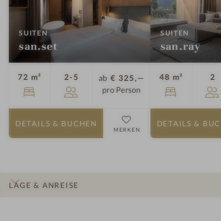
:
:
SUITEN
SUITEN
san.set
san.ray
Personen
P
72 m²
2-5
48 m²
2
ab
€ 325,—
pro Person
DETAILS
& BUCHEN
DETAILS
& BU
MERKEN
LAGE & ANREISE
INFOS
IMPRESSIONEN
DETAILS
ZIMMER & SUITEN