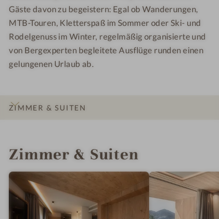
Gäste davon zu begeistern: Egal ob Wanderungen,
MTB-Touren, Kletterspaß im Sommer oder Ski- und
Rodelgenuss im Winter, regelmäßig organisierte und
von Bergexperten begleitete Ausflüge runden einen
gelungenen Urlaub ab.
ZIMMER & SUITEN
INFOS
IMPRESSIONEN
DETAILS
LAGE & ANREISE
Zimmer & Suiten