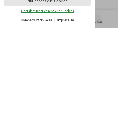
Nur essenzielle Cookies
UNSERE ÖFFNUNGSZEITEN
Montag - Freitag
Übersicht nicht essenzieller Cookies
von 08:00- 16:00 Uhr
Datenschutzhinweise
Impressum
MENÜ
GUTSCHEINE
& MEHR
ALLE RESORTS
ZURÜCK
Kontakt
WIR SIND FÜR SIE DA
Newsletter
EXKLUSIVE ANGEBOTE SICHERN
Partnerhotel werden
LASSEN SIE IHR HOTEL AUSZEICHNEN
Presse
ARTIKEL & MEDIEN SEHEN
Datenschutz­einstellungen
Datenschutz
Impressum
Barrierefreiheitserklärung