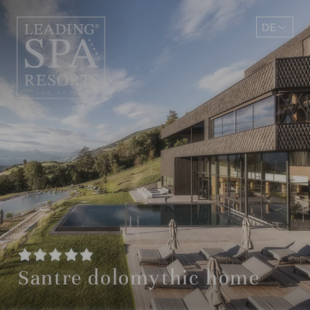
DE
EN
Santre dolomythic home