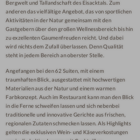
Bergwelt und Tallandschaft des Eisacktals. Zum
h
c
anderen das vielfältige Angebot, das von sportlichen
o
h
Aktivitäten in der Natur gemeinsam mit den
m
o
Gastgebern über den großen Wellnessbereich bis hin
e
m
zu exzellenten Gaumenfreuden reicht. Und dabei
e
wird nichts dem Zufall überlassen. Denn Qualität
steht in jedem Bereich an oberster Stelle.
Angefangen bei den 62 Suiten, mit einem
traumhaften Blick, ausgestattet mit hochwertigen
Materialien aus der Natur und einem warmen
Farbkonzept. Auch im Restaurant kann man den Blick
in die Ferne schweifen lassen und sich nebenbei
traditionelle und innovative Gerichte aus frischen,
regionalen Zutaten schmecken lassen. Als Highlights
gelten die exklusiven Wein- und Käseverkostungen