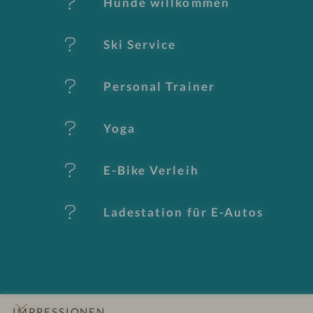
Hunde willkommen
k
Ski Service
m
al
Personal Trainer
e
Yoga
E-Bike Verleih
Ladestation für E-Autos
IMPRESSIONEN