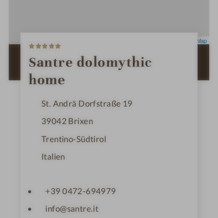
5
Leaflet
|
OpenStreetMap
S
t
ZUR ROUTENPLANUNG MIT GOOGLE
Santre dolomythic
e
MAPS
r
home
n
e
St. Andrä Dorfstraße 19
39042
Brixen
Trentino-Südtirol
Italien
+39 0472-694979
info@santre.it