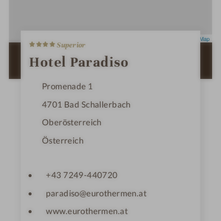
4
Leaflet
|
OpenStreetMap
Superior
S
t
ZUR ROUTENPLANUNG MIT GOOGLE
Hotel Paradiso
e
MAPS
r
n
Promenade 1
e
4701
Bad Schallerbach
Oberösterreich
Österreich
+43 7249-440720
paradiso@eurothermen.at
www.eurothermen.at