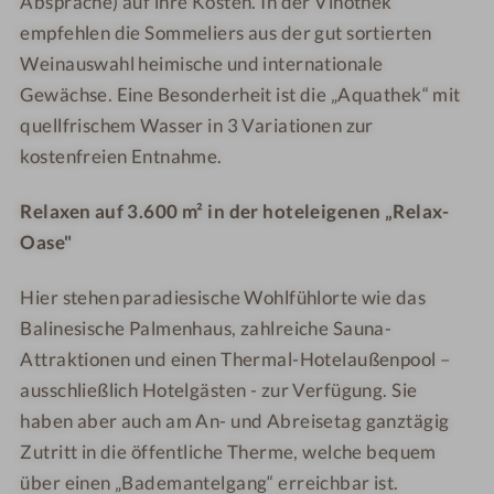
Absprache) auf ihre Kosten. In der Vinothek
h
empfehlen die Sommeliers aus der gut sortierten
Weinauswahl heimische und internationale
Gewächse. Eine Besonderheit ist die „Aquathek“ mit
quellfrischem Wasser in 3 Variationen zur
kostenfreien Entnahme.
Relaxen auf 3.600 m² in der hoteleigenen „Relax-
Oase"
Hier stehen paradiesische Wohlfühlorte wie das
Balinesische Palmenhaus, zahlreiche Sauna-
Attraktionen und einen Thermal-Hotelaußenpool –
ausschließlich Hotelgästen - zur Verfügung. Sie
haben aber auch am An- und Abreisetag ganztägig
Zutritt in die öffentliche Therme, welche bequem
über einen „Bademantelgang“ erreichbar ist.