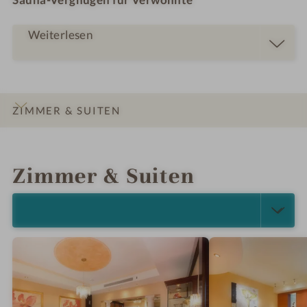
Weiterlesen
ZIMMER & SUITEN
INFOS
IMPRESSIONEN
DETAILS
LAGE & ANREISE
Zimmer & Suiten
ALLE ANZEIGEN (5)