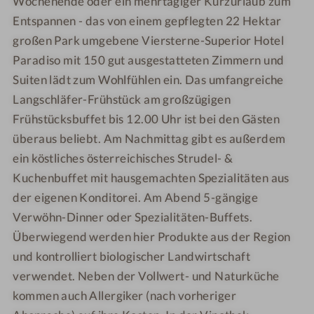
Wochenende oder ein mehrtägiger Kurzurlaub zum
s
s
m
e
Entspannen - das von einem gepflegten 22 Hektar
h
h
i
r
großen Park umgebene Viersterne-Superior Hotel
o
o
l
m
Paradiso mit 150 gut ausgestatteten Zimmern und
t
t
i
e
e
e
e
Suiten lädt zum Wohlfühlen ein. Das umfangreiche
l
l
n
Langschläfer-Frühstück am großzügigen
-
-
z
Frühstücksbuffet bis 12.00 Uhr ist bei den Gästen
T
A
e
überaus beliebt. Am Nachmittag gibt es außerdem
e
u
i
ein köstliches österreichisches Strudel- &
r
ß
t
Kuchenbuffet mit hausgemachten Spezialitäten aus
r
e
-
der eigenen Konditorei. Am Abend 5-gängige
a
n
P
Verwöhn-Dinner oder Spezialitäten-Buffets.
s
b
o
s
Überwiegend werden hier Produkte aus der Region
e
o
e
r
l
und kontrolliert biologischer Landwirtschaft
e
verwendet. Neben der Vollwert- und Naturküche
i
kommen auch Allergiker (nach vorheriger
c