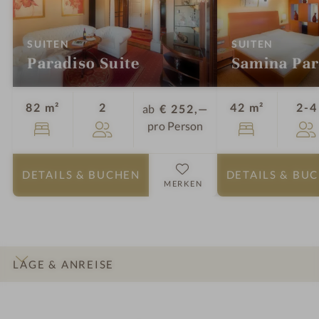
:
:
SUITEN
SUITEN
Paradiso Suite
Samina Par
Personen
82 m²
2
42 m²
2-4
ab
€ 252,—
pro Person
DETAILS
& BUCHEN
DETAILS
& BU
MERKEN
LAGE & ANREISE
INFOS
IMPRESSIONEN
DETAILS
ZIMMER & SUITEN