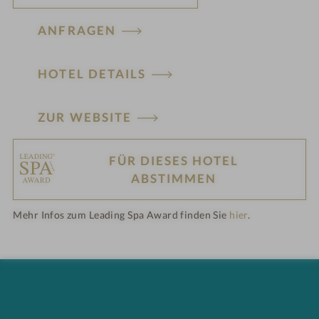
ANFRAGEN
HOTEL DETAILS
ZUR WEBSITE
FÜR DIESES HOTEL
H
ABSTIMMEN
ot
Mehr Infos zum Leading Spa Award finden Sie
hier
.
el
-
M