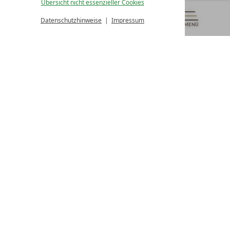
Übersicht nicht essenzieller Cookies
von 08:00- 16:00 Uhr
Datenschutzhinweise
Impressum
MENÜ
GUTSCHEINE
& MEHR
ALLE RESORTS
ZURÜCK
Kontakt
WIR SIND FÜR SIE DA
Newsletter
EXKLUSIVE ANGEBOTE SICHERN
Partnerhotel werden
LASSEN SIE IHR HOTEL AUSZEICHNEN
Presse
ARTIKEL & MEDIEN SEHEN
Datenschutz­einstellungen
Datenschutz
Impressum
Barrierefreiheitserklärung