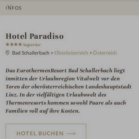
INFOS
IMPRESSIONEN
DETAILS
ZIMMER & SUITEN
LAGE & ANREISE
i
Hotel Paradiso
4
n
Superior
S
t
Bad Schallerbach
>
Oberösterreich
>
Österreich
e
r
n
Das EurothermenResort Bad Schallerbach liegt
e
inmitten der Urlaubsregion Vitalwelt vor den
Toren der oberösterreichischen Landeshauptstadt
Linz. In der vielfältigen Urlaubswelt des
Thermenresorts kommen sowohl Paare als auch
Familien voll auf ihre Kosten.
HOTEL BUCHEN