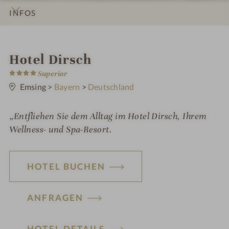
INFOS
IMPRESSIONEN
DETAILS
ZIMMER & SUITEN
ANGEBOTE
LAGE & ANREISE
i
Hotel Dirsch
4
n
Superior
S
t
Emsing
>
Bayern
>
Deutschland
e
r
n
„Entfliehen Sie dem Alltag im Hotel Dirsch, Ihrem
e
Wellness- und Spa-Resort.
HOTEL BUCHEN
ANFRAGEN
HOTEL DETAILS