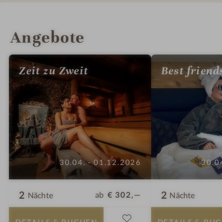
INFOS
IMPRESSIONEN
DETAILS
ZIMMER & SUITEN
LAGE & ANREISE
Angebote
Zeit zu Zweit
Best friend
30.04. - 01.12.2026
30.0
2
2
ab
€ 302,—
Nächte
Nächte
DETAILS
& BUCHEN
DETAILS
& BU