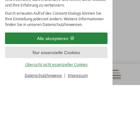
und Ihre Erfahrung zu verbessern.
Durch erneuten Aufruf des Consent-Dialogs können Sie
LEADING SPA RESORTS
Ihre Einstellung jederzeit ändern. Weitere Informationen
10. Oktober Str. 17/Top 1
finden Sie in unseren Datenschutzhinweisen.
9500 Villach
Österreich
Alle akzeptieren
T +43 4242 22077
Nur essenzielle Cookies
UNSERE ÖFFNUNGSZEITEN
Montag - Freitag
Übersicht nicht essenzieller Cookies
von 08:00- 16:00 Uhr
Datenschutzhinweise
Impressum
MENÜ
GUTSCHEINE
& MEHR
ALLE RESORTS
ZURÜCK
Kontakt
WIR SIND FÜR SIE DA
Newsletter
EXKLUSIVE ANGEBOTE SICHERN
Partnerhotel werden