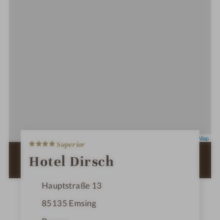
4
Leaflet
|
OpenStreetMap
Superior
S
t
ZUR ROUTENPLANUNG MIT GOOGLE
Hotel Dirsch
e
MAPS
r
n
Hauptstraße 13
e
85135
Emsing