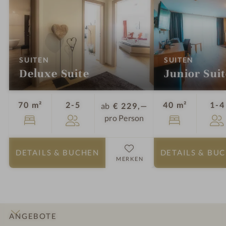
:
:
SUITEN
SUITEN
Deluxe Suite
Junior Sui
Personen
70 m²
2-5
40 m²
1-4
ab
€ 229,—
pro Person
DETAILS
& BUCHEN
DETAILS
& BU
MERKEN
ANGEBOTE