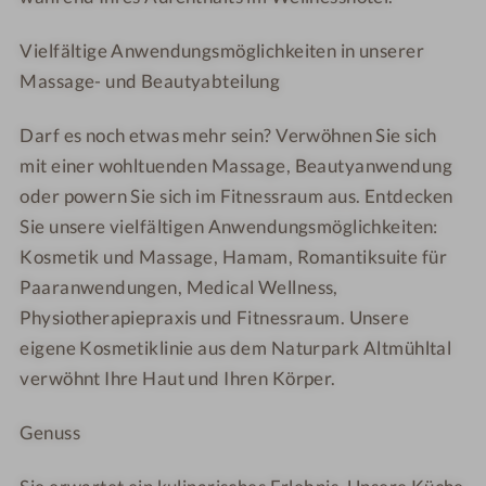
l
n
Vielfältige Anwendungsmöglichkeiten in unserer
e
Massage- und Beautyabteilung
s
s
Darf es noch etwas mehr sein? Verwöhnen Sie sich
S
mit einer wohltuenden Massage, Beautyanwendung
P
oder powern Sie sich im Fitnessraum aus. Entdecken
A
Sie unsere vielfältigen Anwendungsmöglichkeiten:
Kosmetik und Massage, Hamam, Romantiksuite für
Paaranwendungen, Medical Wellness,
Physiotherapiepraxis und Fitnessraum. Unsere
eigene Kosmetiklinie aus dem Naturpark Altmühltal
verwöhnt Ihre Haut und Ihren Körper.
Genuss