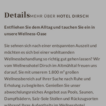
F
R
d
INFOS
IMPRESSIONEN
ZIMMER & SUITEN
ANGEBOTE
LAGE & ANREISE
a
u
Details
h
h
MEHR ÜBER
HOTEL DIRSCH
r
e
r
r
Entfliehen Sie dem Alltag und tauchen Sie ein in
a
a
unsere Wellness-Oase
d
u
P
m
Sie sehnen sich nach einer entspannten Auszeit und
ä
M
möchten es sich bei einer wohltuenden
r
ü
Wellnessbehandlung so richtig gut gehen lassen? Wir
c
h
vom Wellnesshotel Dirsch im Altmühltal freuen uns
h
l
darauf, Sie mit unserem 1.800 m² großen
e
b
Wellnessbereich auf Ihrer Suche nach Ruhe und
n
a
Erholung zu begleiten. Genießen Sie unser
-
c
W
h
abwechslungsreiches Angebot aus Pools, Saunen,
e
Dampfbädern, Salz-Sole Stollen und Rückzugsorten
l
während Ihres Aufenthalts im Wellnesshotel.