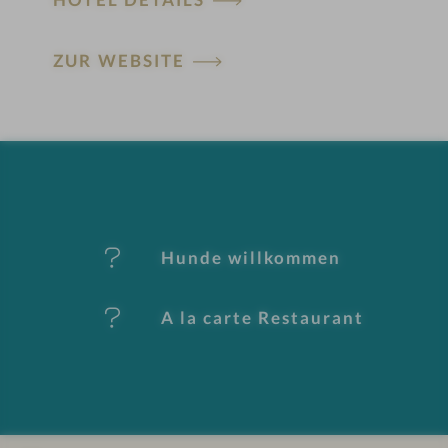
H
ZUR WEBSITE
ot
el
-
M
er
Hunde willkommen
k
A la carte Restaurant
m
al
e