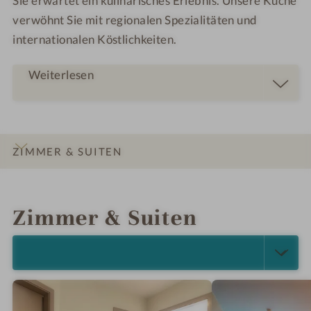
Sie erwartet ein kulinarisches Erlebnis. Unsere Küche
verwöhnt Sie mit regionalen Spezialitäten und
internationalen Köstlichkeiten.
Weiterlesen
ZIMMER & SUITEN
INFOS
IMPRESSIONEN
DETAILS
ANGEBOTE
LAGE & ANREISE
Zimmer & Suiten
ALLE ANZEIGEN (5)