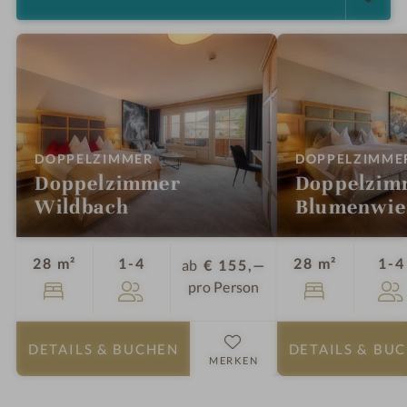
:
DOPPELZIMMER
DOPPELZIMME
Doppelzimmer
Doppelzim
Wildbach
Blumenwie
Personen
28 m²
1-4
28 m²
1-4
ab
€ 155,—
pro Person
DETAILS
& BUCHEN
DETAILS
& BU
MERKEN