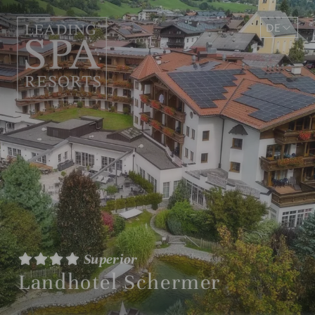
DE
EN
Superior
Landhotel Schermer