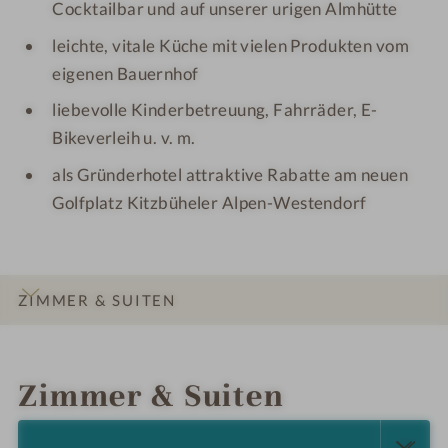
Cocktailbar und auf unserer urigen Almhütte
leichte, vitale Küche mit vielen Produkten vom
eigenen Bauernhof
liebevolle Kinderbetreuung, Fahrräder, E-
Bikeverleih u. v. m.
als Gründerhotel attraktive Rabatte am neuen
Golfplatz Kitzbüheler Alpen-Westendorf
ZIMMER & SUITEN
INFOS
IMPRESSIONEN
DETAILS
ANGEBOTE
LAGE & ANREISE
Zimmer & Suiten
ALLE ANZEIGEN (7)