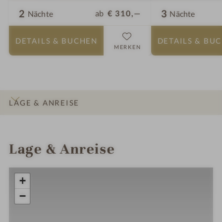
2
3
ab
€ 310,—
Nächte
Nächte
DETAILS
& BUCHEN
DETAILS
& BU
MERKEN
LAGE & ANREISE
INFOS
IMPRESSIONEN
DETAILS
ZIMMER & SUITEN
ANGEBOTE
Lage & Anreise
+
−