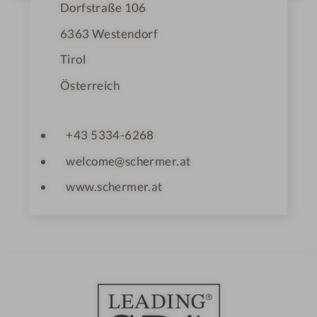
n
Dorfstraße 106
e
6363
Westendorf
Tirol
Österreich
+43 5334-6268
welcome@schermer.at
www.schermer.at