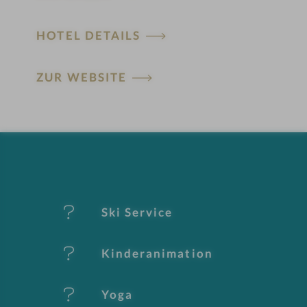
HOTEL DETAILS
H
ZUR WEBSITE
ot
el
-
M
er
Ski Service
k
Kinderanimation
m
al
Yoga