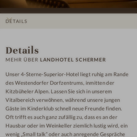
e
e
n
n
i
i
g
g
n
n
-
-
DETAILS
r
r
S
I
i
i
p
n
INFOS
IMPRESSIONEN
ZIMMER & SUITEN
ANGEBOTE
LAGE & ANREISE
c
c
e
n
Details
h
h
i
e
t
t
s
n
MEHR ÜBER
LANDHOTEL SCHERMER
u
u
e
a
n
n
r
n
Unser 4-Sterne-Superior-Hotel liegt ruhig am Rande
g
g
a
s
des Westendorfer Dorfzentrums, inmitten der
u
i
Kitzbüheler Alpen. Lassen Sie sich in unserem
m
c
Vitalbereich verwöhnen, während unsere jungen
h
Gäste im Kinderklub schnell neue Freunde finden.
t
Oft trifft es auch ganz zufällig zu, dass es an der
Hausbar oder im Weinkeller ziemlich lustig wird, ein
wenig „Small talk“ oder auch anregende Gespräche