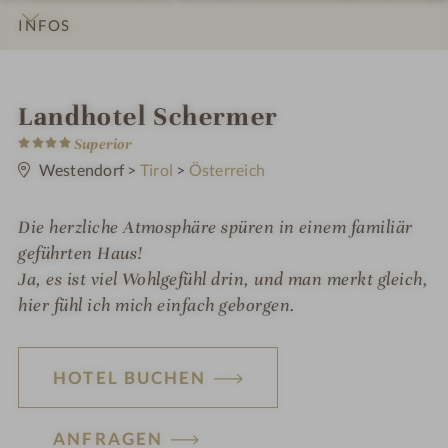
INFOS
IMPRESSIONEN
DETAILS
ZIMMER & SUITEN
ANGEBOTE
LAGE & ANREISE
i
Landhotel Schermer
4
n
Superior
S
t
Westendorf
>
Tirol
>
Österreich
e
r
n
Die herzliche Atmosphäre spüren in einem familiär
e
geführten Haus!
Ja, es ist viel Wohlgefühl drin, und man merkt gleich,
hier fühl ich mich einfach geborgen.
HOTEL BUCHEN
ANFRAGEN