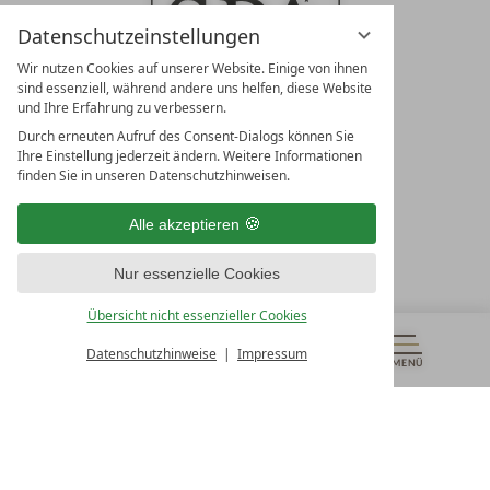
Datenschutzeinstellungen
Wir nutzen Cookies auf unserer Website. Einige von ihnen
sind essenziell, während andere uns helfen, diese Website
und Ihre Erfahrung zu verbessern.
Durch erneuten Aufruf des Consent-Dialogs können Sie
LEADING SPA RESORTS
Ihre Einstellung jederzeit ändern. Weitere Informationen
10. Oktober Str. 17/Top 1
finden Sie in unseren Datenschutzhinweisen.
9500 Villach
Österreich
Alle akzeptieren
T +43 4242 22077
Nur essenzielle Cookies
UNSERE ÖFFNUNGSZEITEN
Montag - Freitag
Übersicht nicht essenzieller Cookies
von 08:00- 16:00 Uhr
Datenschutzhinweise
Impressum
MENÜ
GUTSCHEINE
& MEHR
ALLE RESORTS
ZURÜCK
Kontakt
WIR SIND FÜR SIE DA
Newsletter