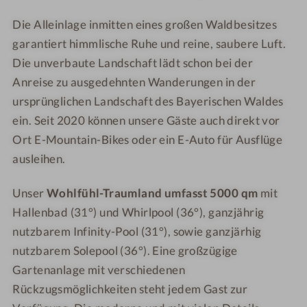
o
B
y
e
Die Alleinlage inmitten eines großen Waldbesitzes
w
a
e
n
garantiert himmlische Ruhe und reine, saubere Luft.
i
y
r
,
Die unverbaute Landschaft lädt schon bei der
e
e
i
s
M
Anreise zu ausgedehnten Wanderungen in der
r
s
c
ü
ursprünglichen Landschaft des Bayerischen Waldes
i
c
h
s
s
h
ö
ein. Seit 2020 können unsere Gäste auch direkt vor
l
c
e
n
Ort E-Mountain-Bikes oder ein E-Auto für Ausflüge
i
h
n
e
ausleihen.
e
e
W
n
c
n
a
S
Unser
Wohlfühl-Traumland umfasst 5000 qm
mit
k
W
l
t
Hallenbad (31°) und Whirlpool (36°), ganzjährig
e
a
d
i
nutzbarem Infinity-Pool (31°), sowie ganzjärhig
W
l
m
nutzbarem Solepool (36°). Eine großzügige
u
d
m
r
Gartenanlage mit verschiedenen
u
s
Rückzugsmöglichkeiten steht jedem Gast zur
n
t