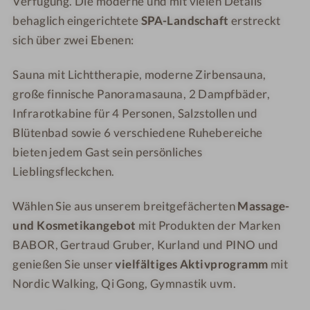
Verfügung. Die moderne und mit vielen Details
g
u
w
behaglich eingerichtete
SPA-Landschaft
erstreckt
n
o
sich über zwei Ebenen:
d
h
K
l
Sauna mit Lichttherapie, moderne Zirbensauna,
ä
i
große finnische Panoramasauna, 2 Dampfbäder,
s
g
Infrarotkabine für 4 Personen, Salzstollen und
e
A
Blütenbad sowie 6 verschiedene Ruhebereiche
i
t
m
bieten jedem Gast sein persönliches
m
W
Lieblingsfleckchen.
o
e
s
l
Wählen Sie aus unserem breitgefächerten
Massage-
p
l
und Kosmetikangebot
mit Produkten der Marken
h
n
ä
BABOR, Gertraud Gruber, Kurland und PINO und
e
r
genießen Sie unser
vielfältiges Aktivprogramm
mit
s
e
Nordic Walking, Qi Gong, Gymnastik uvm.
s
m
h