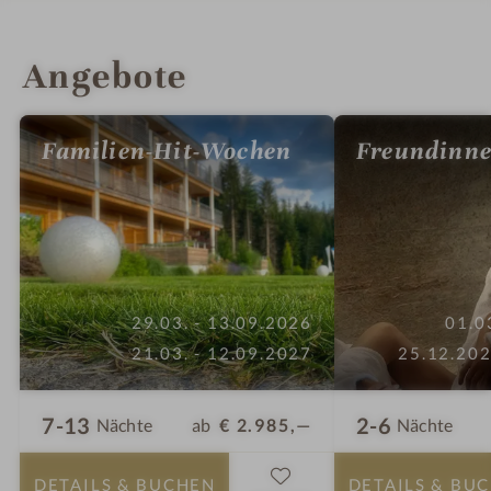
INFOS
IMPRESSIONEN
DETAILS
ZIMMER & SUITEN
LAGE & ANREISE
Angebote
Familien-Hit-Wochen
Freundinne
29.03. - 13.09.2026
01.0
21.03. - 12.09.2027
25.12.202
7-13
2-6
ab
€ 2.985,—
Nächte
Nächte
DETAILS
& BUCHEN
DETAILS
& BU