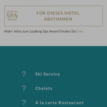
FÜR DIESES HOTEL
H
ABSTIMMEN
ot
Mehr Infos zum Leading Spa Award finden Sie
hier
.
el
-
M
er
Ski Service
k
Chalets
m
al
A la carte Restaurant