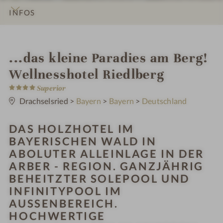
INFOS
IMPRESSIONEN
DETAILS
ZIMMER & SUITEN
ANGEBOTE
LAGE & ANREISE
i
...das kleine Paradies am Berg!
n
Wellnesshotel Riedlberg
4
Superior
S
t
Drachselsried
>
Bayern
>
Bayern
>
Deutschland
e
r
n
DAS HOLZHOTEL IM
e
BAYERISCHEN WALD IN
ABOLUTER ALLEINLAGE IN DER
ARBER - REGION. GANZJÄHRIG
BEHEITZTER SOLEPOOL UND
INFINITYPOOL IM
AUSSENBEREICH. H
OCHWERTIGE B