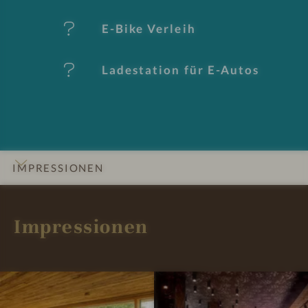
e
E-Bike Verleih
Ladestation für E-Autos
IMPRESSIONEN
INFOS
DETAILS
ZIMMER & SUITEN
ANGEBOTE
LAGE & ANREISE
Impressionen
P
T
a
ä