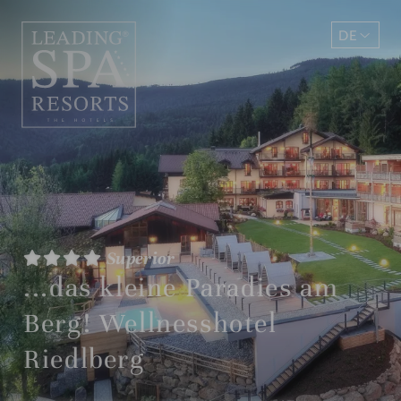
DE
EN
Superior
...das kleine Paradies am
Berg! Wellnesshotel
Riedlberg