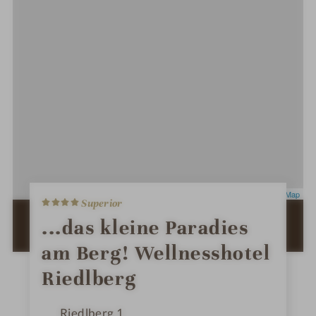
4
Leaflet
|
OpenStreetMap
Superior
S
t
ZUR ROUTENPLANUNG MIT GOOGLE
...das kleine Paradies
e
MAPS
r
am Berg! Wellnesshotel
n
e
Riedlberg
Riedlberg 1