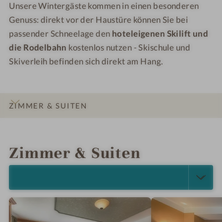
i
Unsere Wintergäste kommen in einen besonderen
o
t
Genuss: direkt vor der Haustüre können Sie bei
t
H
passender Schneelage den
hoteleigenen Skilift und
e
o
die Rodelbahn
kostenlos nutzen - Skischule und
l
l
R
Skiverleih befinden sich direkt am Hang.
z
i
v
e
e
d
r
ZIMMER & SUITEN
l
t
b
ä
INFOS
IMPRESSIONEN
DETAILS
ANGEBOTE
LAGE & ANREISE
e
f
r
Zimmer & Suiten
e
g
l
b
u
ALLE ANZEIGEN (18)
a
n
y
g
e
u
r