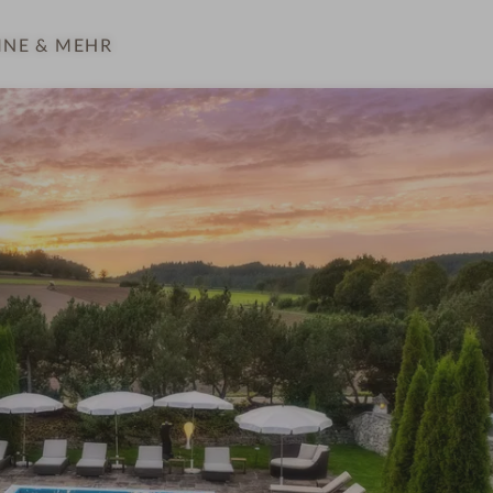
INE
& MEHR