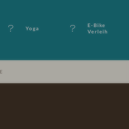
E-Bike
Yoga
Verleih
E