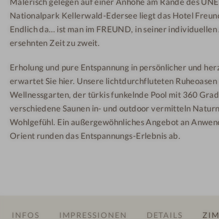
Malerisch gelegen auf einer Anhöhe am Rande des U
l
Nationalpark Kellerwald-Edersee liegt das Hotel Freun
z
r
Endlich da… ist man im FREUND, in seiner individuellen A
a
ersehnten Zeit zu zweit.
u
Erholung und pure Entspannung in persönlicher und he
m
erwartet Sie hier. Unsere lichtdurchfluteten Ruheoasen 
Wellnessgarten, der türkis funkelnde Pool mit 360 Grad
verschiedene Saunen in- und outdoor vermitteln Natu
Wohlgefühl. Ein außergewöhnliches Angebot an Anwe
Orient runden das Entspannungs-Erlebnis ab.
INFOS
IMPRESSIONEN
DETAILS
ZIM