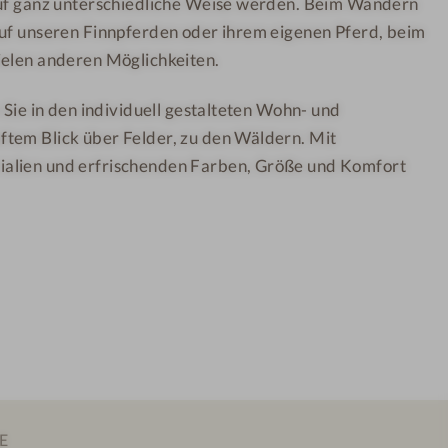
auf ganz unterschiedliche Weise werden. Beim Wandern
i
auf unseren Finnpferden oder ihrem eigenen Pferd, beim
r
l
ielen anderen Möglichkeiten.
p
n Sie in den individuell gestalteten Wohn- und
o
tem Blick über Felder, zu den Wäldern. Mit
o
alien und erfrischenden Farben, Größe und Komfort
l
E