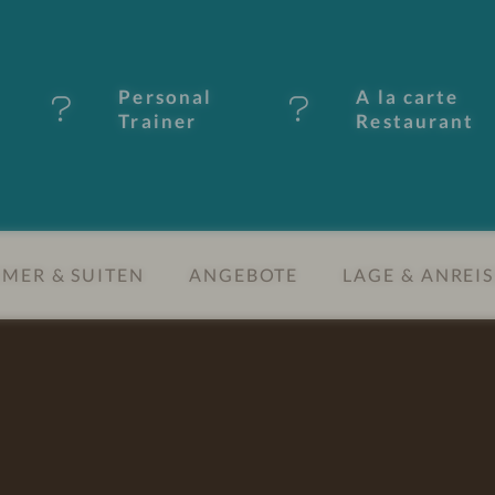
Personal
A la carte
Trainer
Restaurant
MER & SUITEN
ANGEBOTE
LAGE & ANREIS