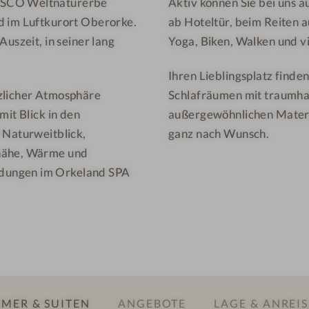
NESCO Weltnaturerbe
Aktiv können Sie bei uns 
a
d im Luftkurort Oberorke.
ab Hoteltür, beim Reiten 
u
n
uszeit, in seiner lang
Yoga, Biken, Walken und v
a
Ihren Lieblingsplatz finde
,
rzlicher Atmosphäre
Schlafräumen mit traumhaf
i
mit Blick in den
außergewöhnlichen Materi
n
 Naturweitblick,
ganz nach Wunsch.
n
e
rnähe, Wärme und
n
ndungen im Orkeland SPA
MER & SUITEN
ANGEBOTE
LAGE & ANREIS