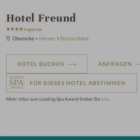
i
Hotel Freund
4
n
S
Superior
t
e
Oberorke
>
Hessen
>
Deutschland
r
n
e
HOTEL BUCHEN
ANFRAGEN
FÜR DIESES HOTEL ABSTIMMEN
Mehr Infos zum Leading Spa Award finden Sie
hier
.
H
ot
el