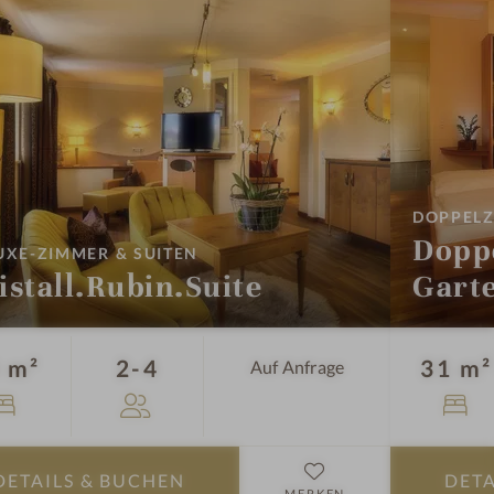
H
o
f
DOPPEL
Dopp
:
UXE-ZIMMER & SUITEN
istall.Rubin.Suite
Garte
Personen
 m²
2-4
31 m²
Auf Anfrage
DETAILS
& BUCHEN
DETA
MERKEN