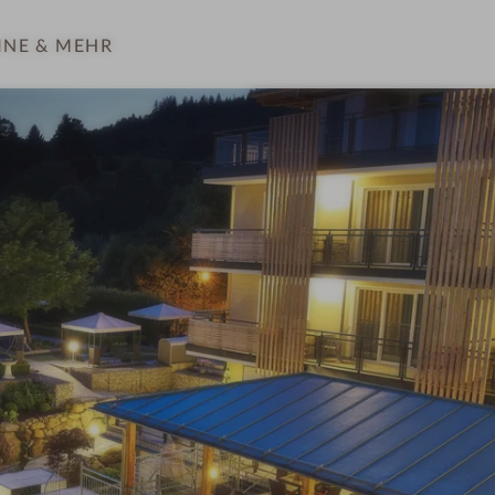
INE
& MEHR