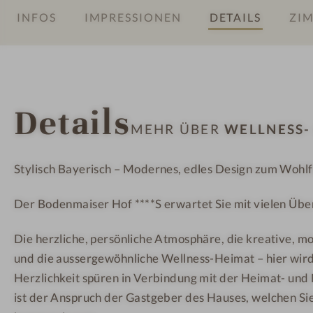
INFOS
IMPRESSIONEN
DETAILS
ZIM
-
&
&
W
A
A
e
k
k
l
t
t
l
i
i
Details
n
v
v
MEHR ÜBER
WELLNESS-
e
h
h
s
o
o
Stylisch Bayerisch – Modernes, edles Design zum Wohlf
s
t
t
-
e
e
Der Bodenmaiser Hof ****S erwartet Sie mit vielen Üb
&
l
l
A
B
B
Die herzliche, persönliche Atmosphäre, die kreative, m
k
o
o
und die aussergewöhnliche Wellness-Heimat – hier wird
t
d
d
Herzlichkeit spüren in Verbindung mit der Heimat- und
i
e
e
ist der Anspruch der Gastgeber des Hauses, welchen Sie
v
n
n