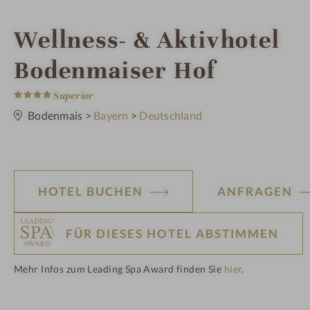
i
Wellness- & Aktivhotel
n
Bodenmaiser Hof
4
S
Superior
t
e
Bodenmais
>
Bayern
>
Deutschland
r
n
e
HOTEL BUCHEN
ANFRAGEN
FÜR DIESES HOTEL ABSTIMMEN
Mehr Infos zum Leading Spa Award finden Sie
hier
.