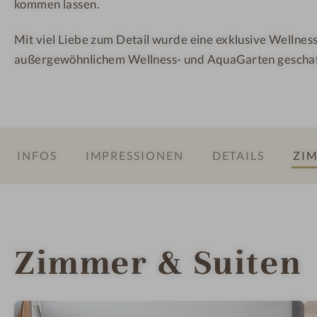
kommen lassen.
h
m
m
o
a
a
Mit viel Liebe zum Detail wurde eine exklusive Wellne
t
i
i
außergewöhnlichem Wellness- und AquaGarten geschaf
e
s
s
l
e
e
B
r
r
o
H
H
d
o
o
INFOS
IMPRESSIONEN
DETAILS
ZIM
e
f
f
n
m
a
i
Zimmer & Suiten
s
e
r
H