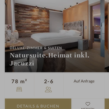
o
f
:
DELUXE-ZIMMER & SUITEN
Natursuite.Heimat inkl.
Jacuzzi
Personen
78 m²
2-6
Auf Anfrage
DETAILS
& BUCHEN
MERKEN