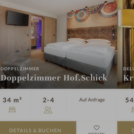
o
f
:
DOPPELZIMMER
DEL
Doppelzimmer Hof.Schick
Kr
Personen
34 m²
2-4
54
Auf Anfrage
DETAILS
& BUCHEN
MERKEN