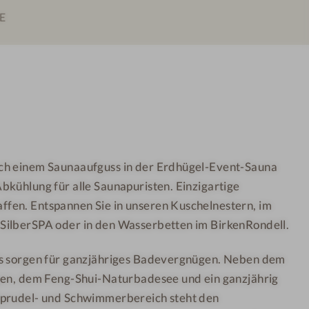
E
0
&
-
A
W
k
e
t
l
i
l
v
n
h
e
o
ch einem Saunaaufguss in der Erdhügel-Event-Sauna
s
t
bkühlung für alle Saunapuristen. Einzigartige
s
e
-
l
fen. Entspannen Sie in unseren Kuschelnestern, im
&
B
SilberSPA oder in den Wasserbetten im BirkenRondell.
A
o
ls sorgen für ganzjähriges Badevergnügen. Neben dem
k
d
gen, dem Feng-Shui-Naturbadesee und ein ganzjährig
t
e
Sprudel- und Schwimmerbereich steht den
i
n