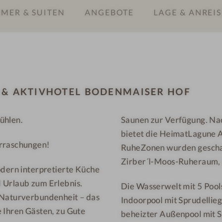
MER & SUITEN
ANGEBOTE
LAGE & ANREIS
-
&
W
A
e
k
l
t
l
i
n
v
 & AKTIVHOTEL BODENMAISER HOF
e
h
s
o
ühlen.
Saunen zur Verfügung. Na
s
t
bietet die HeimatLagune A
-
e
erraschungen!
&
l
RuheZonen wurden geschaf
A
B
Zirber´l-Moos-Ruheraum, 
odern interpretierte Küche
k
o
 Urlaub zum Erlebnis.
Die Wasserwelt mit 5 Poo
t
d
 Naturverbundenheit – das
Indoorpool mit Sprudellie
i
e
 Ihren Gästen, zu Gute
beheizter Außenpool mit 
v
n