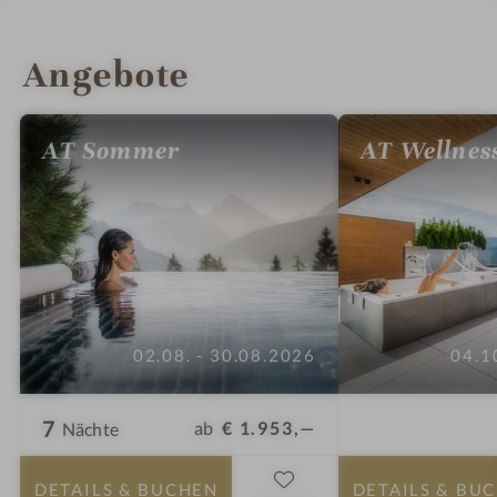
INFOS
IMPRESSIONEN
DETAILS
ZIMMER & SUITEN
LAGE & ANREISE
Angebote
AT Sommer
AT Wellnes
02.08. - 30.08.2026
04.1
7
ab
€ 1.953,—
Nächte
DETAILS
& BUCHEN
DETAILS
& BU