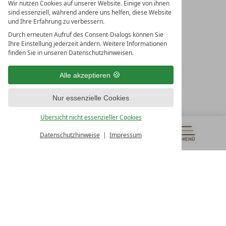
Wir nutzen Cookies auf unserer Website. Einige von ihnen
sind essenziell, während andere uns helfen, diese Website
und Ihre Erfahrung zu verbessern.
Durch erneuten Aufruf des Consent-Dialogs können Sie
LEADING SPA RESORTS
Ihre Einstellung jederzeit ändern. Weitere Informationen
10. Oktober Str. 17/Top 1
finden Sie in unseren Datenschutzhinweisen.
9500 Villach
Österreich
Alle akzeptieren
T +43 4242 22077
Nur essenzielle Cookies
UNSERE ÖFFNUNGSZEITEN
Montag - Freitag
Übersicht nicht essenzieller Cookies
von 08:00- 16:00 Uhr
Datenschutzhinweise
Impressum
MENÜ
GUTSCHEINE
& MEHR
ALLE RESORTS
ZURÜCK
Kontakt
WIR SIND FÜR SIE DA
Newsletter
EXKLUSIVE ANGEBOTE SICHERN