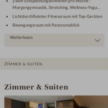
Zwölf Entspannungseinheiten pro Woche -
Morgengymnastik, Stretching, Wellness-Yoga...
Lichtdurchfluteter Fitnessraum mit Top-Geräten
Bewegungsraum mit Panoramablick
Weiterlesen
ZIMMER & SUITEN
INFOS
IMPRESSIONEN
DETAILS
ANGEBOTE
LAGE & ANREISE
Zimmer & Suiten