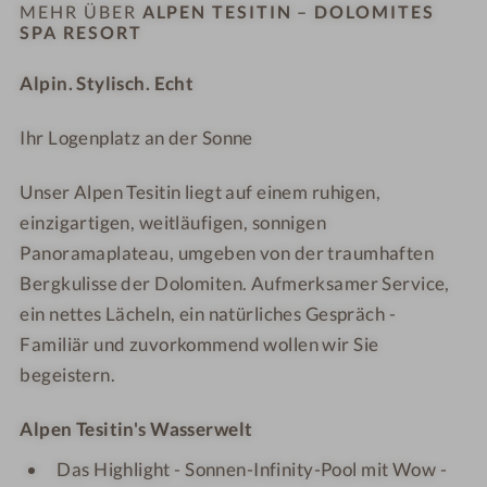
A
-
t
t
MEHR ÜBER
ALPEN TESITIN – DOLOMITES
s
l
A
SPA RESORT
i
i
o
p
l
n
n
r
Alpin. Stylisch. Echt
e
p
–
–
t
n
e
D
D
Ihr Logenplatz an der Sonne
T
n
o
o
e
T
l
l
Unser Alpen Tesitin liegt auf einem ruhigen,
s
e
o
o
i
einzigartigen, weitläufigen, sonnigen
s
m
m
t
i
i
i
Panoramaplateau, umgeben von der traumhaften
i
t
t
t
Bergkulisse der Dolomiten. Aufmerksamer Service,
n
i
e
e
ein nettes Lächeln, ein natürliches Gespräch -
–
n
s
s
Familiär und zuvorkommend wollen wir Sie
D
–
S
S
begeistern.
o
D
P
P
l
o
A
A
Alpen Tesitin's Wasserwelt
o
l
R
R
m
o
e
e
Das Highlight - Sonnen-Infinity-Pool mit Wow -