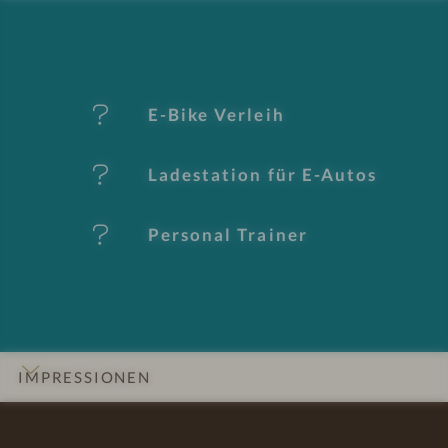
-
M
er
E-Bike Verleih
k
Ladestation für E-Autos
m
al
Personal Trainer
e
IMPRESSIONEN
INFOS
DETAILS
ZIMMER & SUITEN
ANGEBOTE
LAGE & ANREISE