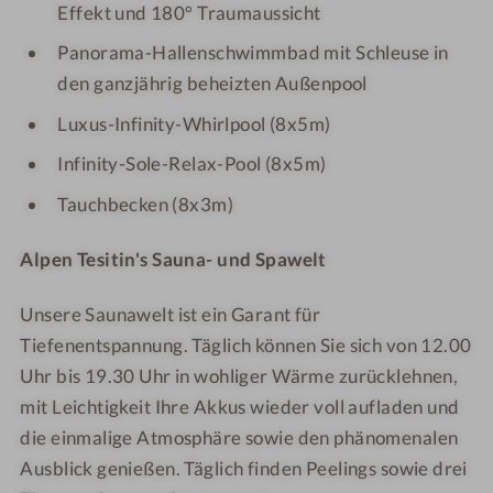
i
m
s
s
Effekt und 180° Traumaussicht
t
i
o
o
Panorama-Hallenschwimmbad mit Schleuse in
e
t
r
r
den ganzjährig beheizten Außenpool
s
e
t
t
S
s
Luxus-Infinity-Whirlpool (8x5m)
P
S
Infinity-Sole-Relax-Pool (8x5m)
A
P
R
A
Tauchbecken (8x3m)
e
R
s
e
Alpen Tesitin's Sauna- und Spawelt
o
s
r
o
Unsere Saunawelt ist ein Garant für
t
r
Tiefenentspannung. Täglich können Sie sich von 12.00
t
Uhr bis 19.30 Uhr in wohliger Wärme zurücklehnen,
mit Leichtigkeit Ihre Akkus wieder voll aufladen und
die einmalige Atmosphäre sowie den phänomenalen
Ausblick genießen. Täglich finden Peelings sowie drei