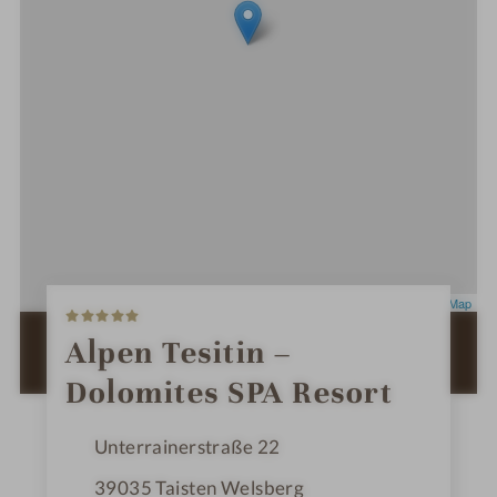
5
Leaflet
|
OpenStreetMap
S
t
ZUR ROUTENPLANUNG MIT GOOGLE
Alpen Tesitin –
e
MAPS
r
Dolomites SPA Resort
n
e
Unterrainerstraße 22
39035
Taisten Welsberg