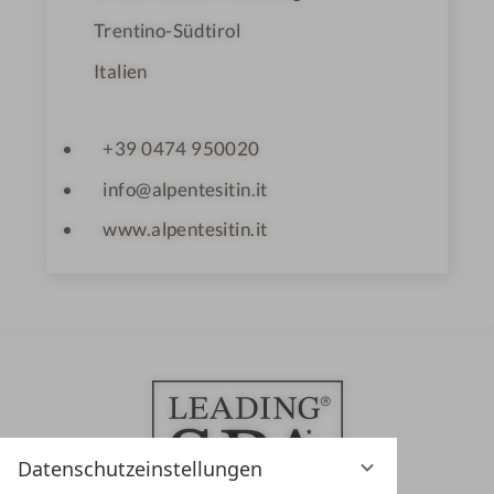
Trentino-Südtirol
Italien
+39 0474 950020
info@alpentesitin.it
www.alpentesitin.it
Datenschutzeinstellungen