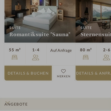
:
:
SUITE
SUITE
Romantiksuite "Sauna"
Sternensui
Personen
55 m²
1-4
80 m²
2-6
Auf Anfrage
DETAILS
& BUCHEN
DETAILS
& ANF
MERKEN
ANGEBOTE