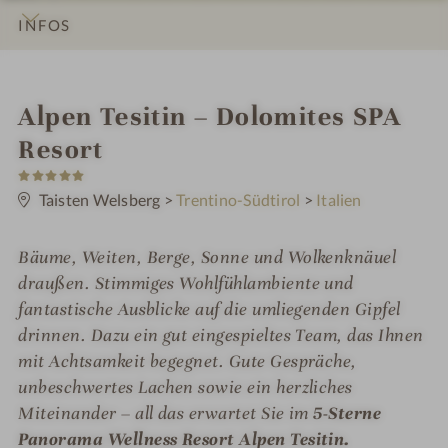
INFOS
IMPRESSIONEN
DETAILS
ZIMMER & SUITEN
ANGEBOTE
LAGE & ANREISE
i
Alpen Tesitin – Dolomites SPA
n
Resort
5
S
t
Taisten Welsberg
>
Trentino-Südtirol
>
Italien
e
r
n
Bäume, Weiten, Berge, Sonne und Wolkenknäuel
e
draußen. Stimmiges Wohlfühlambiente und
fantastische Ausblicke auf die umliegenden Gipfel
drinnen. Dazu ein gut eingespieltes Team, das Ihnen
mit Achtsamkeit begegnet. Gute Gespräche,
unbeschwertes Lachen sowie ein herzliches
Miteinander – all das erwartet Sie im
5-Sterne
Panorama Wellness Resort Alpen Tesitin.