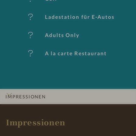
m
al
Ladestation für E-Autos
e
Adults Only
A la carte Restaurant
IMPRESSIONEN
INFOS
DETAILS
ZIMMER & SUITEN
ANGEBOTE
LAGE & ANREISE
Impressionen