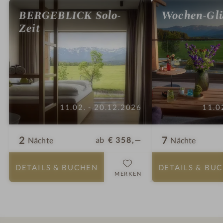
BERGEBLICK Solo-
Wochen-Gl
Zeit
11.02. - 20.12.2026
11.0
2
7
ab
€ 358,—
Nächte
Nächte
DETAILS
& BUCHEN
DETAILS
& BU
MERKEN