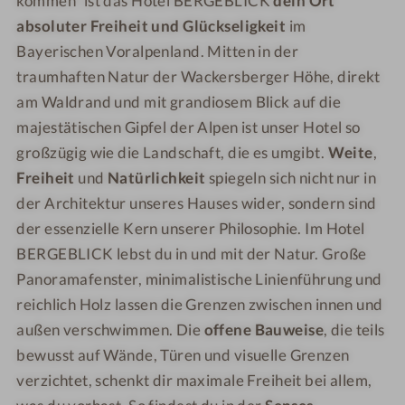
kommen“ ist das Hotel BERGEBLICK
dein Ort
G
R
absoluter Freiheit und Glückseligkeit
im
E
G
Bayerischen Voralpenland. Mitten in der
B
E
traumhaften Natur der Wackersberger Höhe, direkt
L
B
am Waldrand und mit grandiosem Blick auf die
I
L
majestätischen Gipfel der Alpen ist unser Hotel so
C
I
großzügig wie die Landschaft, die es umgibt.
Weite
,
K
C
K
Freiheit
und
Natürlichkeit
spiegeln sich nicht nur in
der Architektur unseres Hauses wider, sondern sind
der essenzielle Kern unserer Philosophie. Im Hotel
BERGEBLICK lebst du in und mit der Natur. Große
Panoramafenster, minimalistische Linienführung und
reichlich Holz lassen die Grenzen zwischen innen und
außen verschwimmen. Die
offene Bauweise
, die teils
bewusst auf Wände, Türen und visuelle Grenzen
verzichtet, schenkt dir maximale Freiheit bei allem,