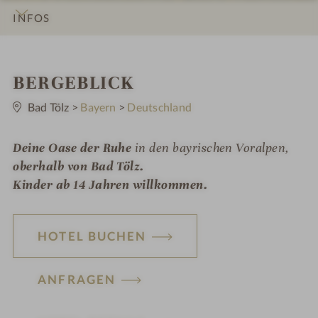
INFOS
IMPRESSIONEN
DETAILS
ZIMMER & SUITEN
ANGEBOTE
LAGE & ANREISE
W
BERGEBLICK
0
e
S
Bad Tölz
>
Bayern
>
Deutschland
t
l
e
r
Deine Oase der Ruhe
in den bayrischen Voralpen,
l
n
e
oberhalb von Bad Tölz.
n
Kinder ab 14 Jahren willkommen.
e
s
HOTEL BUCHEN
s
h
ANFRAGEN
o
t