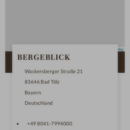
Leaflet
|
OpenStreetMap
0
BERGEBLICK
S
ZUR ROUTENPLANUNG MIT GOOGLE
t
e
MAPS
r
Wackersberger Straße 21
n
e
83646
Bad Tölz
Bayern
Deutschland
+49 8041-7994000