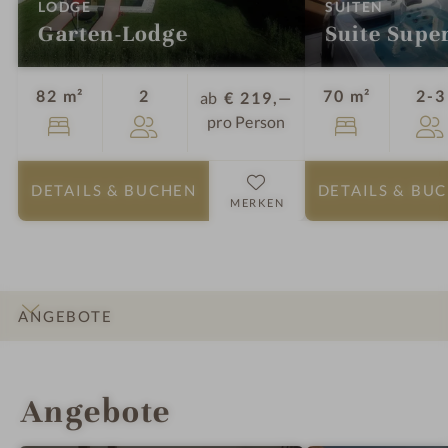
:
:
LODGE
SUITEN
Garten-Lodge
Suite Supe
Personen
82 m²
2
70 m²
2-3
ab
€ 219,—
pro Person
DETAILS
& BUCHEN
DETAILS
& BU
MERKEN
ANGEBOTE
INFOS
IMPRESSIONEN
DETAILS
ZIMMER & SUITEN
LAGE & ANREISE
Angebote