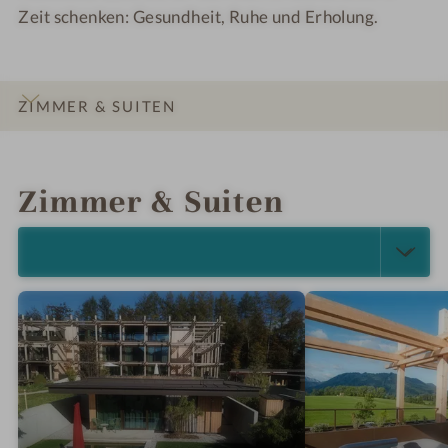
Zeit schenken: Gesundheit, Ruhe und Erholung.
ZIMMER & SUITEN
INFOS
IMPRESSIONEN
DETAILS
ANGEBOTE
LAGE & ANREISE
Zimmer & Suiten
ALLE ANZEIGEN (5)