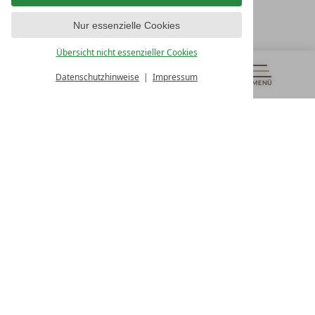
T +43 4242 22077
Nur essenzielle Cookies
UNSERE ÖFFNUNGSZEITEN
Montag - Freitag
Übersicht nicht essenzieller Cookies
von 08:00- 16:00 Uhr
Datenschutzhinweise
Impressum
MENÜ
GUTSCHEINE
& MEHR
ALLE RESORTS
ZURÜCK
Kontakt
WIR SIND FÜR SIE DA
Newsletter
EXKLUSIVE ANGEBOTE SICHERN
Partnerhotel werden
LASSEN SIE IHR HOTEL AUSZEICHNEN
Presse
ARTIKEL & MEDIEN SEHEN