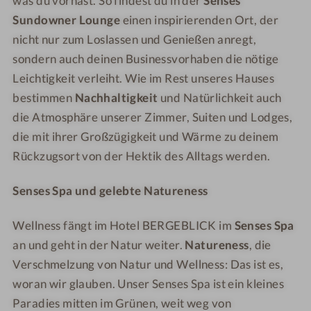
was du vorhast. So findest du in der
Senses
Sundowner Lounge
einen inspirierenden Ort, der
nicht nur zum Loslassen und Genießen anregt,
sondern auch deinen Businessvorhaben die nötige
Leichtigkeit verleiht. Wie im Rest unseres Hauses
bestimmen
Nachhaltigkeit
und Natürlichkeit auch
die Atmosphäre unserer Zimmer, Suiten und Lodges,
die mit ihrer Großzügigkeit und Wärme zu deinem
Rückzugsort von der Hektik des Alltags werden.
Senses Spa und gelebte Natureness
Wellness fängt im Hotel BERGEBLICK im
Senses Spa
an und geht in der Natur weiter.
Natureness
, die
Verschmelzung von Natur und Wellness: Das ist es,
woran wir glauben. Unser Senses Spa ist ein kleines
Paradies mitten im Grünen, weit weg von