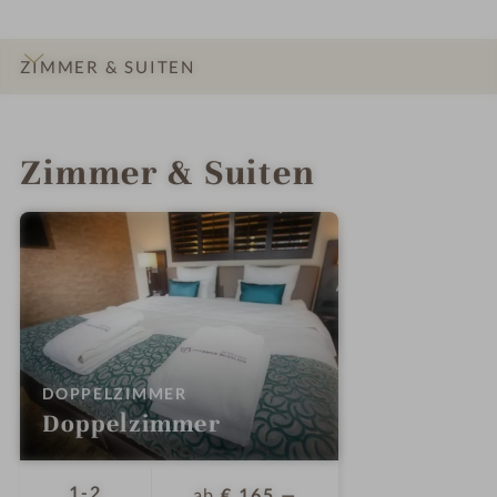
ZIMMER & SUITEN
INFOS
IMPRESSIONEN
DETAILS
LAGE & ANREISE
Zimmer & Suiten
:
DOPPELZIMMER
Doppelzimmer
Personen
1-2
ab
€ 165,—