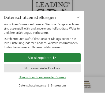
Datenschutzeinstellungen
Wir nutzen Cookies auf unserer Website. Einige von ihnen
sind essenziell, während andere uns helfen, diese Website
und Ihre Erfahrung zu verbessern.
Durch erneuten Aufruf des Consent-Dialogs können Sie
LEADING SPA RESORTS
Ihre Einstellung jederzeit ändern. Weitere Informationen
10. Oktober Str. 17/Top 1
finden Sie in unseren Datenschutzhinweisen.
9500 Villach
Österreich
Alle akzeptieren
T +43 4242 22077
Nur essenzielle Cookies
UNSERE ÖFFNUNGSZEITEN
Montag - Freitag
Übersicht nicht essenzieller Cookies
von 08:00- 16:00 Uhr
Datenschutzhinweise
Impressum
MENÜ
GUTSCHEINE
& MEHR
ALLE RESORTS
ZURÜCK
Kontakt
WIR SIND FÜR SIE DA