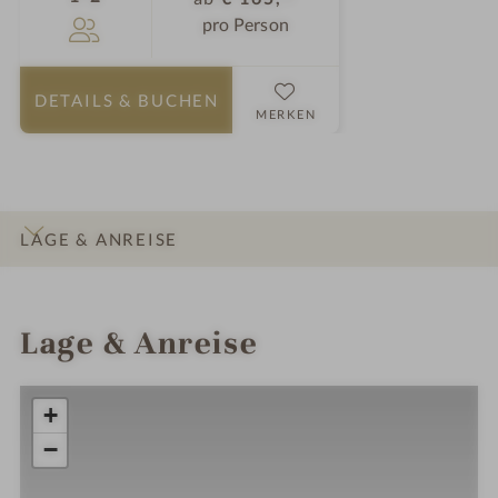
pro Person
DETAILS
& BUCHEN
MERKEN
LAGE & ANREISE
INFOS
IMPRESSIONEN
DETAILS
ZIMMER & SUITEN
Lage & Anreise
+
−