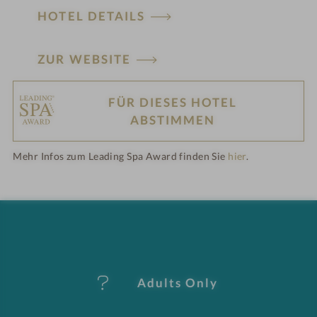
HOTEL DETAILS
ZUR WEBSITE
FÜR DIESES HOTEL
H
ABSTIMMEN
ot
Mehr Infos zum Leading Spa Award finden Sie
hier
.
el
-
M
er
Adults Only
k