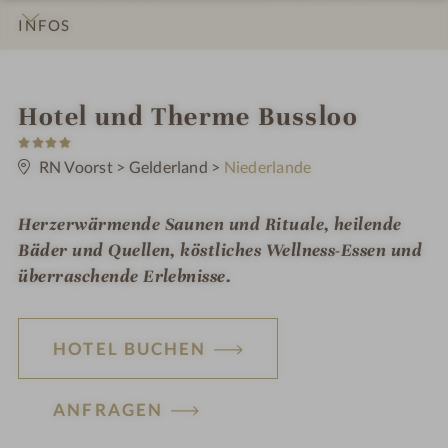
INFOS
IMPRESSIONEN
DETAILS
ZIMMER & SUITEN
LAGE & ANREISE
i
Hotel und Therme Bussloo
4
n
S
t
RN Voorst
>
Gelderland
>
Niederlande
e
r
n
Herzerwärmende Saunen und Rituale, heilende
e
Bäder und Quellen, köstliches Wellness-Essen und
überraschende Erlebnisse.
HOTEL BUCHEN
ANFRAGEN