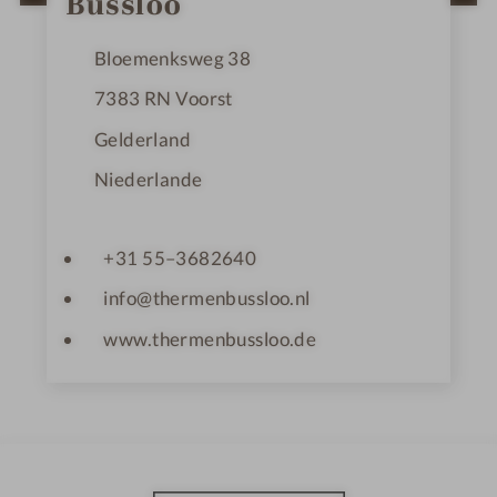
Bussloo
n
e
Bloemenksweg 38
7383
RN Voorst
Gelderland
Niederlande
+31 55–3682640
info@thermenbussloo.nl
www.thermenbussloo.de