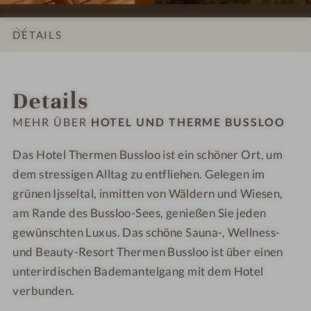
n
h
h
l
l
e
e
e
o
o
DETAILS
n
r
r
o
o
m
m
-
-
INFOS
IMPRESSIONEN
ZIMMER & SUITEN
LAGE & ANREISE
e
e
R
S
Details
B
B
u
a
u
u
h
u
MEHR ÜBER
HOTEL UND THERME BUSSLOO
s
s
e
n
s
s
r
a
Das Hotel Thermen Bussloo ist ein schöner Ort, um
l
l
a
dem stressigen Alltag zu entfliehen. Gelegen im
o
o
u
grünen Ijsseltal, inmitten von Wäldern und Wiesen,
o
o
m
am Rande des Bussloo-Sees, genießen Sie jeden
-
gewünschten Luxus. Das schöne Sauna-, Wellness-
S
und Beauty-Resort Thermen Bussloo ist über einen
a
unterirdischen Bademantelgang mit dem Hotel
u
verbunden.
n
a