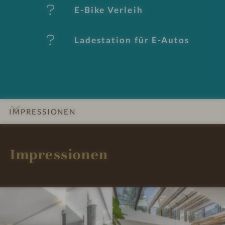
al
E-Bike Verleih
e
Ladestation für E-Autos
IMPRESSIONEN
INFOS
DETAILS
ZIMMER & SUITEN
LAGE & ANREISE
Impressionen
I
I
m
m
p
p