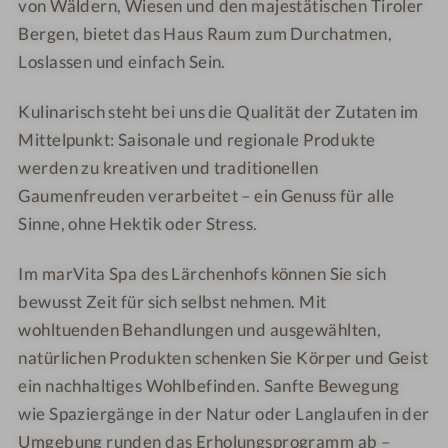
von Wäldern, Wiesen und den majestätischen Tiroler
p
S
r
r
Bergen, bietet das Haus Raum zum Durchatmen,
a
p
c
c
Loslassen und einfach Sein.
H
a
h
h
o
H
e
e
Kulinarisch steht bei uns die Qualität der Zutaten im
t
o
n
n
Mittelpunkt: Saisonale und regionale Produkte
e
t
h
h
werden zu kreativen und traditionellen
l
e
o
o
Gaumenfreuden verarbeitet – ein Genuss für alle
L
l
f
f
Sinne, ohne Hektik oder Stress.
ä
L
r
ä
Im marVita Spa des Lärchenhofs können Sie sich
c
r
h
c
bewusst Zeit für sich selbst nehmen. Mit
e
h
wohltuenden Behandlungen und ausgewählten,
n
e
natürlichen Produkten schenken Sie Körper und Geist
h
n
ein nachhaltiges Wohlbefinden. Sanfte Bewegung
o
h
wie Spaziergänge in der Natur oder Langlaufen in der
f
o
Umgebung runden das Erholungsprogramm ab –