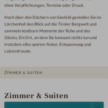
f
ohne Verpflichtungen, Termine oder Druck.
Hoch über den Dächern von Seefeld genießen Sie im
Lärchenhof den Blick auf die Tiroler Bergwelt und
sammeln kostbare Momente der Ruhe und des
Glücks. Ein Ort, an dem Sie bewusst nichts tun und
trotzdem alles spüren: Natur, Entspannung und
Lebensfreude.
ZIMMER & SUITEN
INFOS
IMPRESSIONEN
DETAILS
LAGE & ANREISE
Zimmer & Suiten
ALLE ANZEIGEN (5)