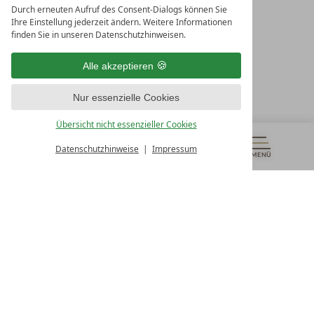
Durch erneuten Aufruf des Consent-Dialogs können Sie
LEADING SPA RESORTS
Ihre Einstellung jederzeit ändern. Weitere Informationen
10. Oktober Str. 17/Top 1
finden Sie in unseren Datenschutzhinweisen.
9500 Villach
Österreich
Alle akzeptieren
T +43 4242 22077
Nur essenzielle Cookies
UNSERE ÖFFNUNGSZEITEN
Montag - Freitag
Übersicht nicht essenzieller Cookies
von 08:00- 16:00 Uhr
Datenschutzhinweise
Impressum
MENÜ
GUTSCHEINE
& MEHR
ALLE RESORTS
ZURÜCK
Kontakt
WIR SIND FÜR SIE DA
Newsletter
EXKLUSIVE ANGEBOTE SICHERN
Partnerhotel werden
LASSEN SIE IHR HOTEL AUSZEICHNEN