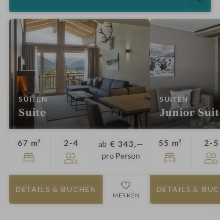
:
:
SUITEN
SUITEN
Suite
Junior Sui
Personen
67 m²
2-4
55 m²
2-5
ab
€ 343,—
pro Person
DETAILS
& BUCHEN
DETAILS
& BU
MERKEN