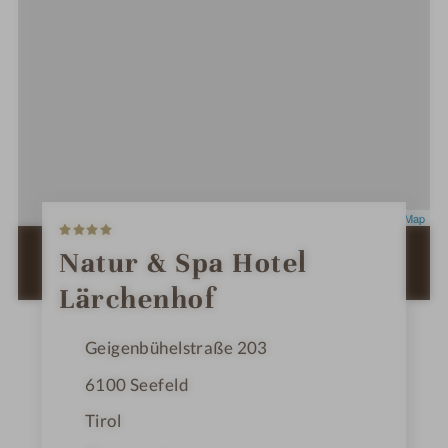
4
Leaflet
|
OpenStreetMap
S
t
ZUR ROUTENPLANUNG MIT GOOGLE
Natur & Spa Hotel
e
MAPS
r
Lärchenhof
n
e
Geigenbühelstraße 203
6100
Seefeld
Tirol