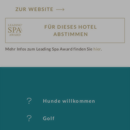
ZUR WEBSITE
FÜR DIESES HOTEL
H
ABSTIMMEN
ot
Mehr Infos zum Leading Spa Award finden Sie
hier
.
el
-
M
er
Hunde willkommen
k
Golf
m