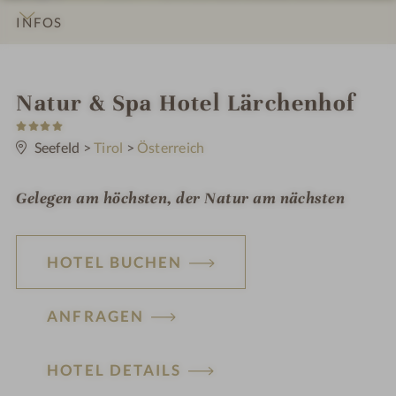
INFOS
IMPRESSIONEN
DETAILS
ZIMMER & SUITEN
LAGE & ANREISE
i
Natur & Spa Hotel Lärchenhof
4
n
S
t
Seefeld
>
Tirol
>
Österreich
e
r
n
Gelegen am höchsten, der Natur am nächsten
e
HOTEL BUCHEN
ANFRAGEN
HOTEL DETAILS