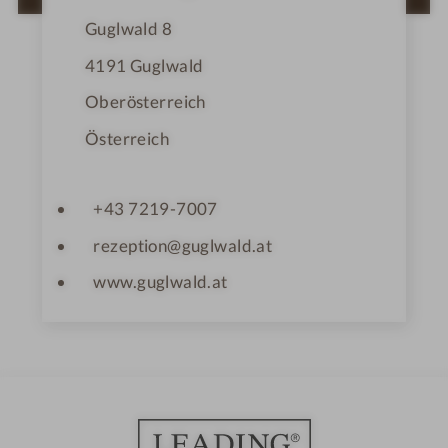
r
n
Guglwald 8
e
4191
Guglwald
Oberösterreich
Österreich
+43 7219-7007
rezeption@guglwald.at
www.guglwald.at