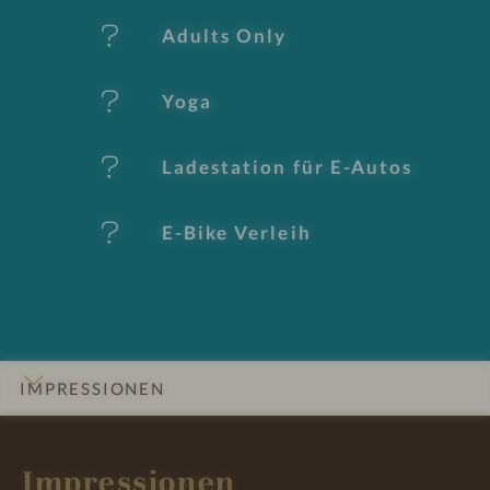
er
Adults Only
k
Yoga
m
al
Ladestation für E-Autos
e
E-Bike Verleih
IMPRESSIONEN
INFOS
DETAILS
ZIMMER & SUITEN
LAGE & ANREISE
Impressionen