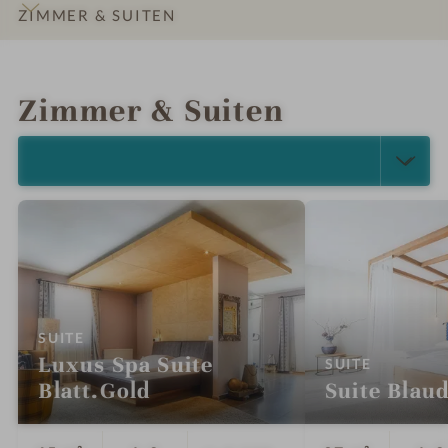
ZIMMER & SUITEN
INFOS
IMPRESSIONEN
DETAILS
LAGE & ANREISE
Zimmer & Suiten
ALLE ANZEIGEN (5)
:
SUITE
Luxus Spa Suite
:
SUITE
Blatt.Gold
Suite Blau