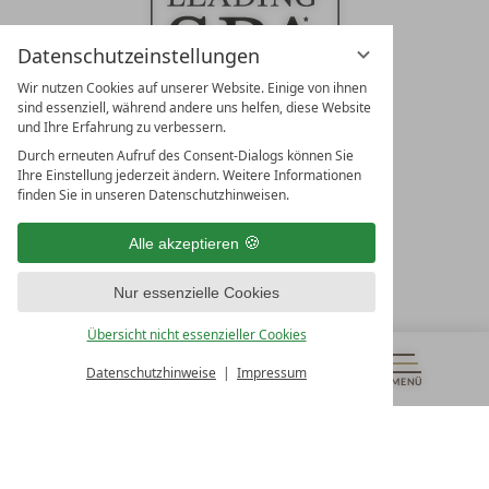
Datenschutzeinstellungen
Wir nutzen Cookies auf unserer Website. Einige von ihnen
sind essenziell, während andere uns helfen, diese Website
und Ihre Erfahrung zu verbessern.
Durch erneuten Aufruf des Consent-Dialogs können Sie
LEADING SPA RESORTS
Ihre Einstellung jederzeit ändern. Weitere Informationen
10. Oktober Str. 17/Top 1
finden Sie in unseren Datenschutzhinweisen.
9500 Villach
Österreich
Alle akzeptieren
T +43 4242 22077
Nur essenzielle Cookies
UNSERE ÖFFNUNGSZEITEN
Montag - Freitag
Übersicht nicht essenzieller Cookies
von 08:00- 16:00 Uhr
Datenschutzhinweise
Impressum
MENÜ
GUTSCHEINE
& MEHR
ALLE RESORTS
ZURÜCK
Kontakt
WIR SIND FÜR SIE DA