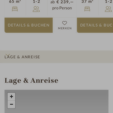
Personen
65 m²
1-2
37 m²
1-2
ab
€ 239,—
pro Person
DETAILS
& BUCHEN
DETAILS
& BU
MERKEN
LAGE & ANREISE
INFOS
IMPRESSIONEN
DETAILS
ZIMMER & SUITEN
Lage & Anreise
+
−