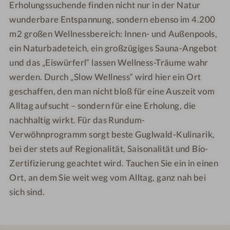
o
H
a
a
Erholungssuchende finden nicht nur in der Natur
t
o
l
l
wunderbare Entspannung, sondern ebenso im 4.200
e
t
d
d
m2 großen Wellnessbereich: Innen- und Außenpools,
l
e
ein Naturbadeteich, ein großzügiges Sauna-Angebot
G
l
und das „Eiswürferl“ lassen Wellness-Träume wahr
u
G
werden. Durch „Slow Wellness“ wird hier ein Ort
g
u
geschaffen, den man nicht bloß für eine Auszeit vom
l
g
Alltag aufsucht – sondern für eine Erholung, die
w
l
a
w
nachhaltig wirkt. Für das Rundum-
l
a
Verwöhnprogramm sorgt beste Guglwald-Kulinarik,
d
l
bei der stets auf Regionalität, Saisonalität und Bio-
d
Zertifizierung geachtet wird. Tauchen Sie ein in einen
Ort, an dem Sie weit weg vom Alltag, ganz nah bei
sich sind.