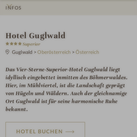
INFOS
IMPRESSIONEN
DETAILS
ZIMMER & SUITEN
LAGE & ANREISE
i
Hotel Guglwald
4
n
Superior
S
t
Guglwald
>
Oberösterreich
>
Österreich
e
r
n
Das Vier-Sterne-Superior-Hotel Guglwald liegt
e
idyllisch eingebettet inmitten des Böhmerwaldes.
Hier, im Mühlviertel, ist die Landschaft geprägt
von Hügeln und Wäldern. Auch der gleichnamige
Ort Guglwald ist für seine harmonische Ruhe
bekannt.
HOTEL BUCHEN