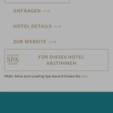
ANFRAGEN
HOTEL DETAILS
ZUR WEBSITE
FÜR DIESES HOTEL
H
ABSTIMMEN
ot
Mehr Infos zum Leading Spa Award finden Sie
hier
.
el
-
M