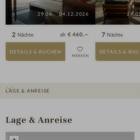
29.06. - 04.12.2026
29.0
2
7
ab
€ 460,—
Nächte
Nächte
DETAILS
& BUCHEN
DETAILS
& BU
MERKEN
LAGE & ANREISE
INFOS
IMPRESSIONEN
DETAILS
ZIMMER & SUITEN
ANGEBOTE
Lage & Anreise