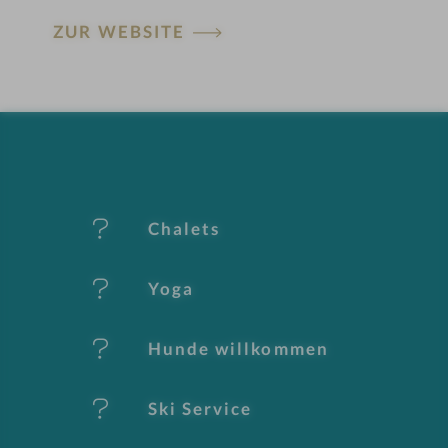
H
e
ZUR WEBSITE
ot
l
el
i
-
n
M
er
Chalets
k
Yoga
m
al
Hunde willkommen
e
Ski Service