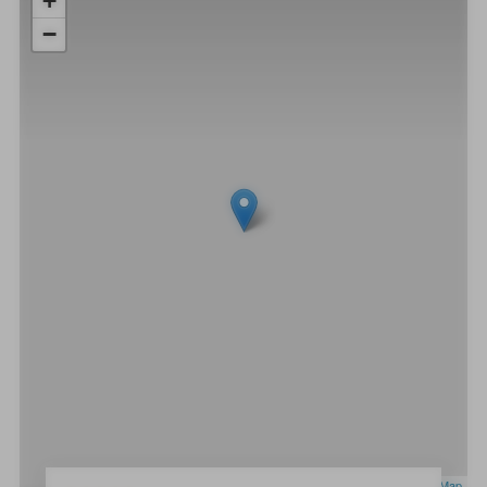
+
−
Leaflet
|
OpenStreetMap