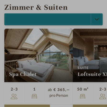
Zimmer & Suiten
ALLE ANZEIGEN (5)
:
SUITE
Spa Chalet
Loftsuite X
Personen
Bett
2-3
1
50 m²
2-3
ab
€ 365,—
pro Person