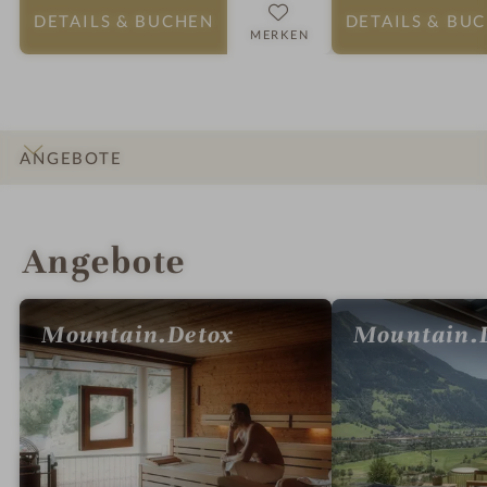
DETAILS
& BUCHEN
DETAILS
& BU
MERKEN
ANGEBOTE
INFOS
IMPRESSIONEN
DETAILS
ZIMMER & SUITEN
LAGE & ANREISE
Angebote
Mountain.Detox
Mountain.L