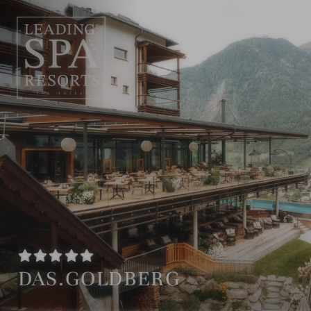
DE
EN
DAS.GOLDBERG