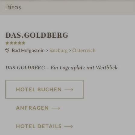
INFOS
IMPRESSIONEN
DETAILS
ZIMMER & SUITEN
ANGEBOTE
LAGE & ANREISE
W
DAS.GOLDBERG
5
e
S
t
Bad Hofgastein
>
Salzburg
>
Österreich
l
e
r
l
n
DAS.GOLDBERG – Ein Logenplatz mit Weitblick
e
n
e
HOTEL BUCHEN
s
s
ANFRAGEN
h
o
HOTEL DETAILS
t