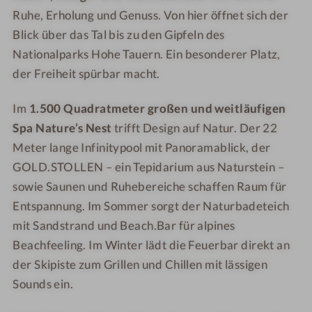
e
e
t
t
Ruhe, Erholung und Genuss. Von hier öffnet sich der
n
n
W
W
Blick über das Tal bis zu den Gipfeln des
p
p
e
e
Nationalparks Hohe Tauern. Ein besonderer Platz,
l
l
i
i
der Freiheit spürbar macht.
a
a
t
t
t
t
b
b
Im
1.500 Quadratmeter großen und weitläufigen
z
z
l
l
Spa Nature’s Nest
trifft Design auf Natur. Der 22
m
m
i
i
i
i
c
Meter lange Infinitypool mit Panoramablick, der
c
t
t
k
k
GOLD.STOLLEN – ein Tepidarium aus Naturstein –
W
W
sowie Saunen und Ruhebereiche schaffen Raum für
e
e
Entspannung. Im Sommer sorgt der Naturbadeteich
i
i
mit Sandstrand und Beach.Bar für alpines
t
t
Beachfeeling. Im Winter lädt die Feuerbar direkt an
b
b
der Skipiste zum Grillen und Chillen mit lässigen
l
l
Sounds ein.
i
i
c
c