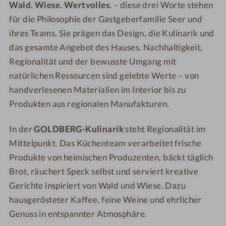
Wald. Wiese. Wertvolles.
– diese drei Worte stehen
k
k
-
für die Philosophie der Gastgeberfamilie Seer und
S
ihres Teams. Sie prägen das Design, die Kulinarik und
a
das gesamte Angebot des Hauses. Nachhaltigkeit,
u
Regionalität und der bewusste Umgang mit
n
natürlichen Ressourcen sind gelebte Werte – von
a
handverlesenen Materialien im Interior bis zu
Produkten aus regionalen Manufakturen.
In der
GOLDBERG-Kulinarik
steht Regionalität im
Mittelpunkt. Das Küchenteam verarbeitet frische
Produkte von heimischen Produzenten, bäckt täglich
Brot, räuchert Speck selbst und serviert kreative
Gerichte inspiriert von Wald und Wiese. Dazu
hausgerösteter Kaffee, feine Weine und ehrlicher
Genuss in entspannter Atmosphäre.