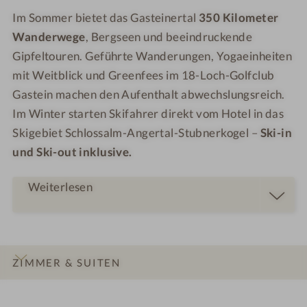
Im Sommer bietet das Gasteinertal
350 Kilometer
Wanderwege
, Bergseen und beeindruckende
Gipfeltouren. Geführte Wanderungen, Yogaeinheiten
mit Weitblick und Greenfees im 18-Loch-Golfclub
Gastein machen den Aufenthalt abwechslungsreich.
Im Winter starten Skifahrer direkt vom Hotel in das
Skigebiet Schlossalm-Angertal-Stubnerkogel –
Ski-in
und Ski-out inklusive.
Weiterlesen
ZIMMER & SUITEN
INFOS
IMPRESSIONEN
DETAILS
ANGEBOTE
LAGE & ANREISE