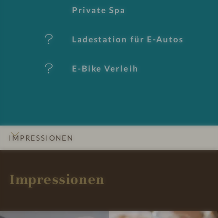
Private Spa
Ladestation für E-Autos
E-Bike Verleih
IMPRESSIONEN
INFOS
DETAILS
ZIMMER & SUITEN
ANGEBOTE
LAGE & ANREISE
Impressionen
D
D