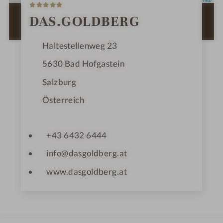
5
S
t
ZUR ROUTENPLANUNG MIT GOOGLE
DAS.GOLDBERG
e
MAPS
r
n
Haltestellenweg 23
e
5630
Bad Hofgastein
Salzburg
Österreich
+43 6432 6444
info@dasgoldberg.at
www.dasgoldberg.at