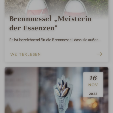
Brennnessel „Meisterin
der Essenzen"
Es ist bezeichnend für die Brennnessel, dass sie außen
äußerst giftig und im Inneren sanft und liebevoll ist.
WEITERLESEN
16
NOV
.
.
2022