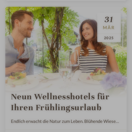
31
MÄR
.
.
2025
Neun Wellnesshotels für
Ihren Frühlingsurlaub
Endlich erwacht die Natur zum Leben. Blühende Wiesen
und warme Sonnenstrahlen ziehen uns nach draußen –