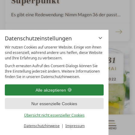
Superpunkt
Es gibt eine Redewendung: Nimm Magen 36 der passt
immer, egal was fehlt. Er wird unteranderem der „Punkt
der Langlebigkeit“ oder „der Punkt der hundert
WEITERLESEN
Erkrankungen“ genannt.
Datenschutzeinstellungen
Wir nutzen Cookies auf unserer Website. Einige von ihnen
sind essenziell, während andere uns helfen, diese Website
31
und Ihre Erfahrung zu verbessern.
Durch erneuten Aufruf des Consent-Dialogs können Sie
MAI
Ihre Einstellung jederzeit ändern. Weitere Informationen
.
.
finden Sie in unseren Datenschutzhinweisen.
2022
Alle akzeptieren
Nur essenzielle Cookies
Übersicht nicht essenzieller Cookies
Datenschutzhinweise
Impressum
MENÜ
GUTSCHEINE
& MEHR
ALLE RESORTS
ZURÜCK