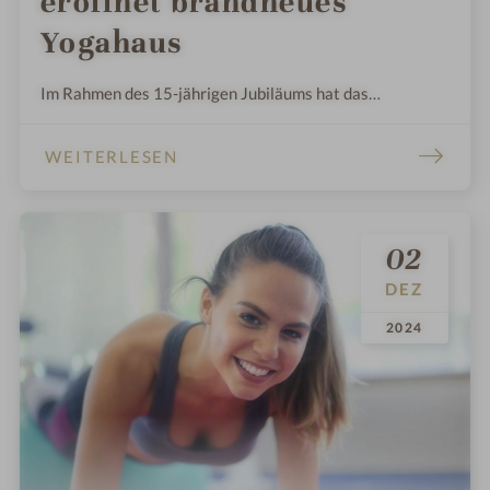
eröffnet brandneues
Yogahaus
Im Rahmen des 15-jährigen Jubiläums hat das
Naturhotel mit einem einzigartigen Zentrum der Ruhe
und Kraft und in nachhaltiger Bauweise neue Maßstäbe
WEITERLESEN
im Bereich der Wellness- und Yogahotellerie gesetzt.
02
DEZ
.
.
2024