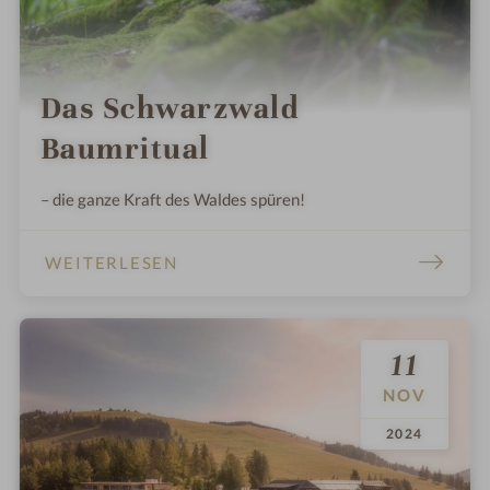
Das Schwarzwald
Baumritual
– die ganze Kraft des Waldes spüren!
WEITERLESEN
11
NOV
.
.
2024