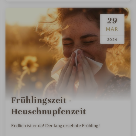
29
MÄR
.
.
2024
Frühlingszeit -
Heuschnupfenzeit
Endlich ist er da! Der lang ersehnte Frühling!