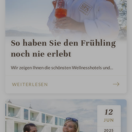
So haben Sie den Frühling
noch nie erlebt
Wir zeigen Ihnen die schönsten Wellnesshotels und
holistische Entspannungsoasen für eine Auszeit, in der
Sie Energie tanken können.
WEITERLESEN
12
JUN
.
.
2025