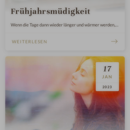
Frühjahrsmüdigkeit
Wenn die Tage dann wieder länger und wärmer werden,
muss sich unser Organismus wieder umstellen.
WEITERLESEN
17
JAN
.
.
2023