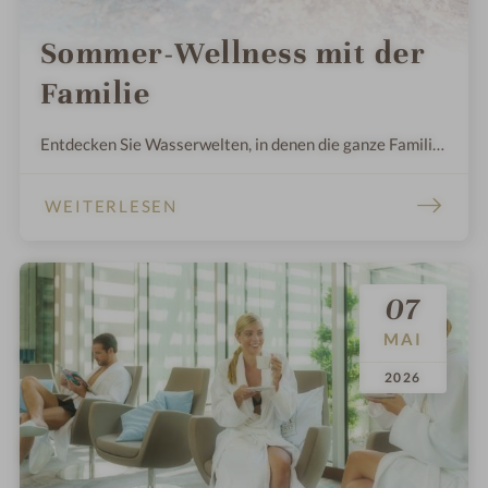
Sommer-Wellness mit der
Familie
Entdecken Sie Wasserwelten, in denen die ganze Familie
willkommen ist. Finden Sie Ruheoasen für zwischendurch
und überraschen Sie die Kinder mit Kids- und Teens-
WEITERLESEN
Programmen.
07
MAI
.
.
2026