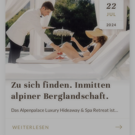
22
JUL
.
.
2024
Zu sich finden. Inmitten
alpiner Berglandschaft.
Das Alpenpalace Luxury Hideaway & Spa Retreat ist
umgeben vom 30.000 m² großen Privat-Garten und
schenkt Raum, um sich frei zu fühlen vor Bergkulisse.
WEITERLESEN