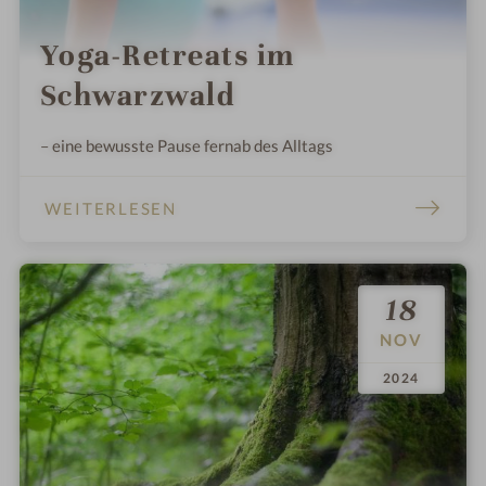
Yoga-Retreats im
Schwarzwald
– eine bewusste Pause fernab des Alltags
WEITERLESEN
18
NOV
.
.
2024