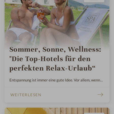
Sommer, Sonne, Wellness:
"Die Top-Hotels für den
perfekten Relax-Urlaub“
Entspannung ist immer eine gute Idee. Vor allem, wenn
die Stadt im Sommer laut und voll ist. Zum Glück gibt es
die Hotels und Resorts der Leading Spa Resorts, in denen
WEITERLESEN
es sich wunderbar aushalten lässt – mit Ruhe, Massagen
und Speisen vom Feinsten. In den holistischen
Wellnessoasen können Sie Energie tanken, die