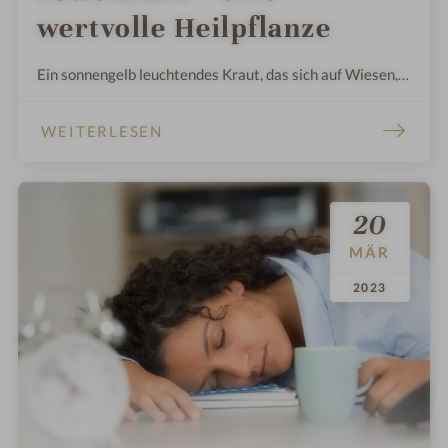
wertvolle Heilpflanze
Ein sonnengelb leuchtendes Kraut, das sich auf Wiesen,
Weiden, Feldrändern und auch im Garten einen Platz zum
Leben erobert.
WEITERLESEN
20
MÄR
.
.
2023