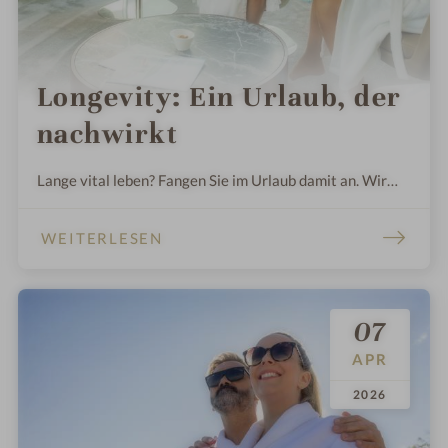
Longevity: Ein Urlaub, der
nachwirkt
Lange vital leben? Fangen Sie im Urlaub damit an. Wir
zeigen Ihnen exklusive Wellnessangebote, mit denen
Gesundheit leichtfällt.
WEITERLESEN
07
APR
.
.
2026