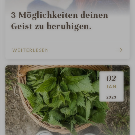
3 Möglichkeiten deinen
Geist zu beruhigen.
WEITERLESEN
02
JAN
.
.
2023