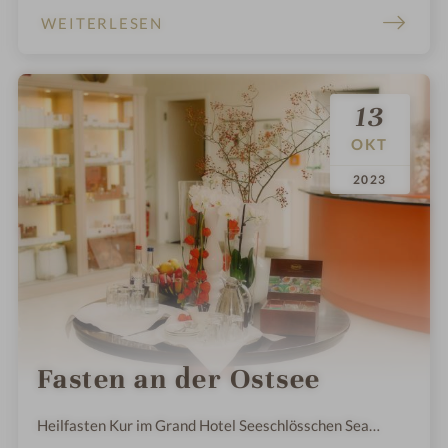
WEITERLESEN
13
OKT
.
.
2023
Fasten an der Ostsee
Heilfasten Kur im Grand Hotel Seeschlösschen Sea