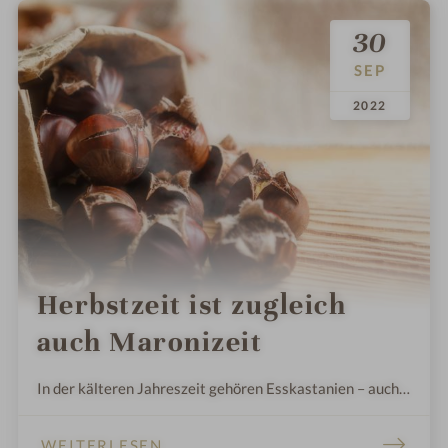
30
SEP
.
.
2022
Herbstzeit ist zugleich
auch Maronizeit
In der kälteren Jahreszeit gehören Esskastanien – auch
als Maroni bekannt- als wärmende Delikatesse einfach
dazu.
WEITERLESEN