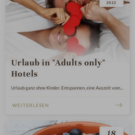
2022
Urlaub in "Adults only"
Hotels
Urlaub ganz ohne Kinder. Entspannen, eine Auszeit vom
Alltag nehmen und das bei absoluter Ruhe.
Erwachsenenhotels erfreuen sich großer Beliebtheit.
WEITERLESEN
Und das nicht ohne Grund. Ist es nicht schön, einfach
einmal alleine, mit dem Partner oder einer lieben
Freundin zu entspannen und das komplett ungestört? Wir
18
zeigen Ihnen hier die schönsten "Adults only" Hotels in