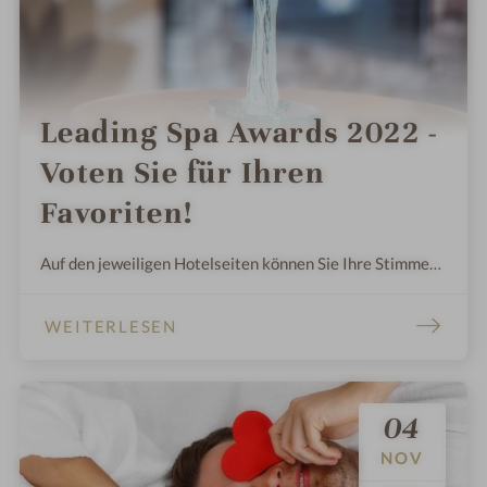
Leading Spa Awards 2022 -
Voten Sie für Ihren
Favoriten!
Auf den jeweiligen Hotelseiten können Sie Ihre Stimme
abgeben und Ihr Hotel / Resort mit dem Leading Spa
Award 2022 auszeichnen.
WEITERLESEN
04
NOV
.
.