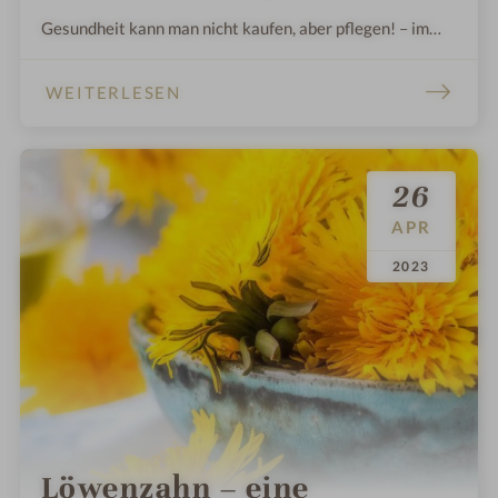
Gesundheit kann man nicht kaufen, aber pflegen! – im
Schüle’s Gesundheitsresort & Spa in Oberstdorf in
Bayern.
WEITERLESEN
26
APR
.
.
2023
Löwenzahn – eine