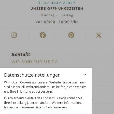
T +43 4242 22077
UNSERE ÖFFNUNGSZEITEN
Montag - Freitag
von 08:00- 16:00 Uhr
Kontakt
WIR SIND FÜR SIE DA
Newsletter
Datenschutzeinstellungen
EXKLUSIVE ANGEBOTE SICHERN
Wir nutzen Cookies auf unserer Website. Einige von ihnen
sind essenziell, während andere uns helfen, diese Website
Partnerhotel werden
und Ihre Erfahrung zu verbessern.
Durch erneuten Aufruf des Consent-Dialogs können Sie
LASSEN SIE IHR HOTEL AUSZEICHNEN
Ihre Einstellung jederzeit ändern. Weitere Informationen
finden Sie in unseren Datenschutzhinweisen.
Presse