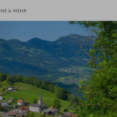
INE
& MEHR