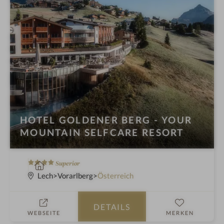
HOTEL GOLDENER BERG - YOUR
MOUNTAIN SELFCARE RESORT
4
W
Superior
S
e
Lech
Vorarlberg
Österreich
t
l
e
l
DETAILS
r
n
WEBSEITE
MERKEN
n
e