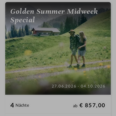
e
l
Golden Summer Midweek
i
Special
n
27.06.2026 - 04.10.2026
4
€ 857,00
Nächte
ab