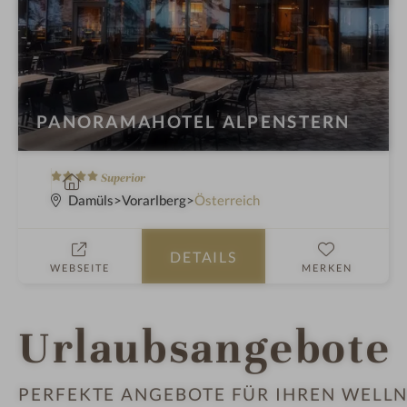
PANORAMAHOTEL ALPENSTERN
4
W
Superior
S
e
Damüls
Vorarlberg
Österreich
t
l
e
l
DETAILS
r
n
WEBSEITE
MERKEN
n
e
e
s
s
Urlaubsangebote
h
o
t
PERFEKTE ANGEBOTE FÜR IHREN WELLN