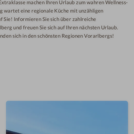
t
t
Extraklasse machen Ihren Urlaub zum wahren Wellness-
i
i
o
o
o
 wartet eine regionale Küche mit unzähligen
s
n
n
i
(
(
 Sie! Informieren Sie sich über zahlreiche
)
)
t
}
}
berg und freuen Sie sich auf Ihren nächsten Urlaub.
i
o
nden sich in den schönsten Regionen Vorarlbergs!
n
(
)
}