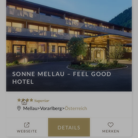
SONNE MELLAU – FEEL GOOD
HOTEL
4
W
Superior
S
e
Mellau
Vorarlberg
Österreich
t
l
e
l
DETAILS
r
n
WEBSEITE
MERKEN
n
e