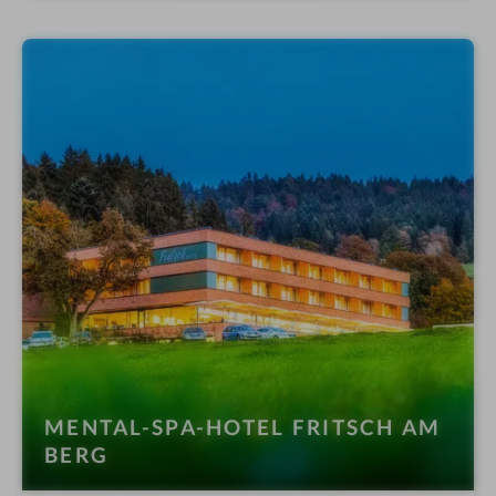
e
s
s
h
o
t
e
l
i
n
MENTAL-SPA-HOTEL FRITSCH AM
BERG