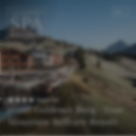
DE
EN
Superior
Hotel Goldener Berg - Your
Mountain Selfcare Resort