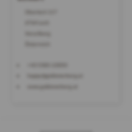
Oberlech 117
6764
Lech
Vorarlberg
Österreich
+43 5583-22050
happy@goldenerberg.at
www.goldenerberg.at