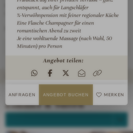
r
a
können Sie das SEIN im Naturwohnzimmer des
entspannt, auch für Langschläfer
e
r
Goldenen Bergs genießen.
¾-Verwöhnpension mit feiner regionaler Küche
R
e
Eine Flasche Champagner für einen
e
R
SPA ZEIT:
s
e
romantischen Abend zu zweit
o
s
Je eine wohltuende Massage (nach Wahl, 50
Weiterlesen
r
o
Minuten) pro Person
t
r
t
Angebot teilen:
ZIMMER & SUITEN
INFOS
IMPRESSIONEN
DETAILS
ANGEBOTE
LAGE & ANREISE
MERKEN
ANFRAGEN
ANGEBOT BUCHEN
Zimmer & Suiten
ALLE ANZEIGEN (9)