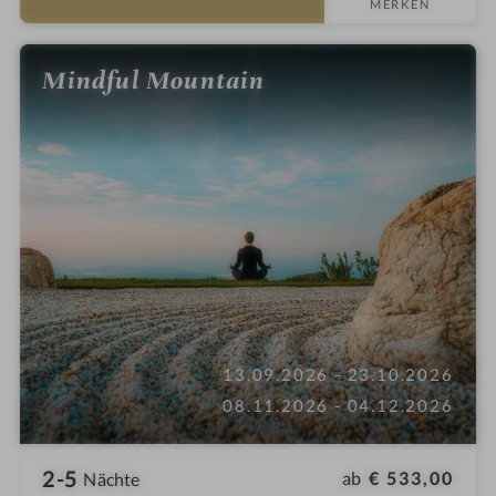
r
MERKEN
n
e
Mindful Mountain
13.09.2026 - 23.10.2026
08.11.2026 - 04.12.2026
2-5
ab
€ 533,00
Nächte