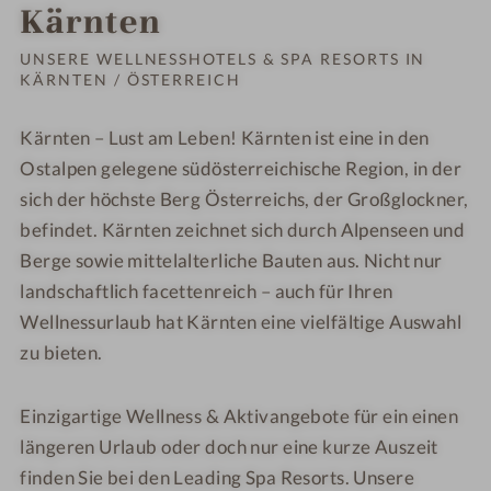
Bestelle
Kärnten
kostenl
UNSERE WELLNESSHOTELS & SPA RESORTS IN
KÄRNTEN / ÖSTERREICH
Kärnten – Lust am Leben! Kärnten ist eine in den
Ostalpen gelegene südösterreichische Region, in der
sich der höchste Berg Österreichs, der Großglockner,
befindet. Kärnten zeichnet sich durch Alpenseen und
Berge sowie mittelalterliche Bauten aus. Nicht nur
landschaftlich facettenreich – auch für Ihren
Wellnessurlaub hat Kärnten eine vielfältige Auswahl
zu bieten.
Einzigartige Wellness & Aktivangebote für ein einen
längeren Urlaub oder doch nur eine kurze Auszeit
finden Sie bei den Leading Spa Resorts. Unsere