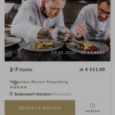
09.11.2026 - 22.11.2026
2-7
ab
€ 511,00
Nächte
i
Mountain Resort Feuerberg
n
5
S
Bodensdorf
Kärnten
Österreich
t
e
DETAILS
& BUCHEN
r
MERKEN