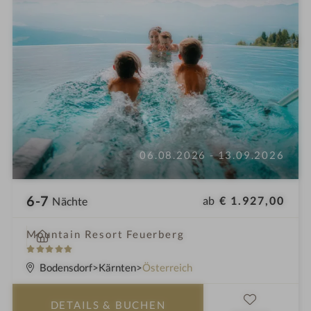
06.08.2026 - 13.09.2026
6-7
ab
€ 1.927,00
Nächte
i
Mountain Resort Feuerberg
n
5
S
Bodensdorf
Kärnten
Österreich
t
e
DETAILS
& BUCHEN