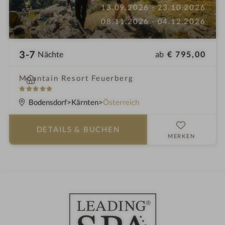
13.09.2026 - 23.10.2026
08.11.2026 - 04.12.2026
3-7
ab
€ 795,00
Nächte
i
Mountain Resort Feuerberg
n
5
S
Bodensdorf
Kärnten
Österreich
t
e
DETAILS
& BUCHEN
r
MERKEN
n
e