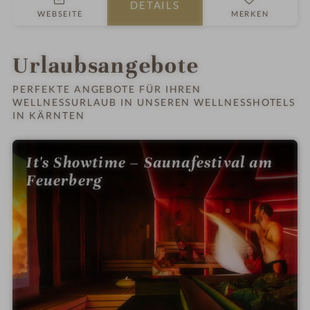
DETAILS
r
n
WEBSEITE
MERKEN
n
e
e
s
s
Urlaubsangebote
h
o
PERFEKTE ANGEBOTE FÜR IHREN
WELLNESSURLAUB IN UNSEREN WELLNESSHOTELS
t
IN KÄRNTEN
e
l
i
It's Showtime – Saunafestival am
n
Feuerberg