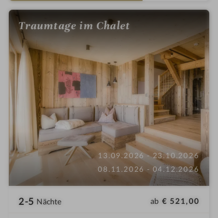
n
e
Traumtage im Chalet
13.09.2026 - 23.10.2026
08.11.2026 - 04.12.2026
2-5
ab
€ 521,00
Nächte