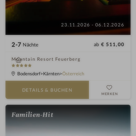
23.11.2026 - 06.12.2026
2-7
ab
€ 511,00
Nächte
i
Mountain Resort Feuerberg
n
5
S
Bodensdorf
Kärnten
Österreich
t
e
DETAILS
& BUCHEN
r
MERKEN
n
e
Familien-Hit