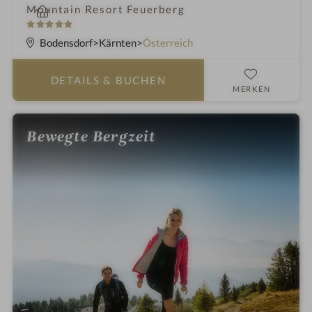
i
Mountain Resort Feuerberg
n
5
S
Bodensdorf
Kärnten
Österreich
t
e
DETAILS
& BUCHEN
r
MERKEN
n
e
Bewegte Bergzeit