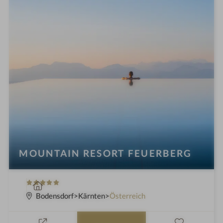
o
t
e
l
i
n
MOUNTAIN RESORT FEUERBERG
5
W
S
e
Bodensdorf
Kärnten
Österreich
t
l
e
l