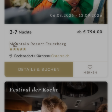
06.08.2026 - 13.09.2026
3-7
ab
€ 794,00
Nächte
i
Mountain Resort Feuerberg
n
5
S
Bodensdorf
Kärnten
Österreich
t
e
DETAILS
& BUCHEN
r
MERKEN
n
e
Festival der Köche