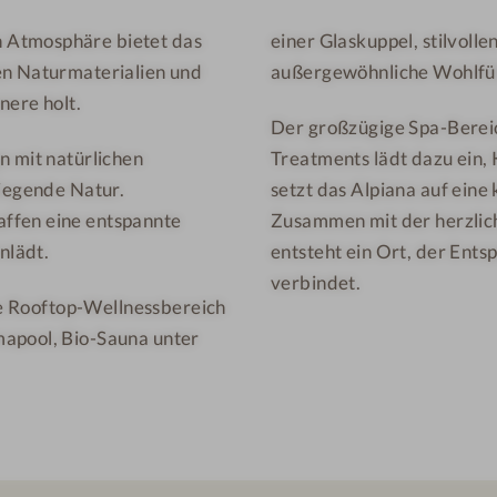
a
e
 Atmosphäre bietet das
einer Glaskuppel, stilvol
M
s
en Naturmaterialien und
außergewöhnliche Wohlfühl
o
o
u
r
nere holt.
Der großzügige Spa-Bereic
n
t
n mit natürlichen
Treatments lädt dazu ein, 
t
&
liegende Natur.
setzt das Alpiana auf eine
a
S
ffen eine entspannte
Zusammen mit der herzlic
i
P
nlädt.
entsteht ein Ort, der Ent
n
A
R
verbindet.
ive Rooftop-Wellnessbereich
e
mapool, Bio-Sauna unter
s
o
r
t
&
S