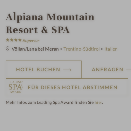
i
Alpiana Mountain
n
Resort & SPA
4
S
Superior
t
e
Völlan/Lana bei Meran
>
Trentino-Südtirol
>
Italien
r
n
e
HOTEL BUCHEN
ANFRAGEN
FÜR DIESES HOTEL ABSTIMMEN
Mehr Infos zum Leading Spa Award finden Sie
hier
.
H
ot