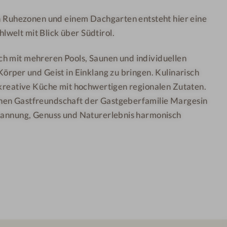
n
e
len Ruhezonen und einem Dachgarten entsteht hier eine
a
s
welt mit Blick über Südtirol.
M
o
o
r
h mit mehreren Pools, Saunen und individuellen
u
t
Körper und Geist in Einklang zu bringen. Kulinarisch
n
&
 kreative Küche mit hochwertigen regionalen Zutaten.
t
S
hen Gastfreundschaft der Gastgeberfamilie Margesin
a
P
spannung, Genuss und Naturerlebnis harmonisch
i
A
n
R
e
s
o
r
t
&