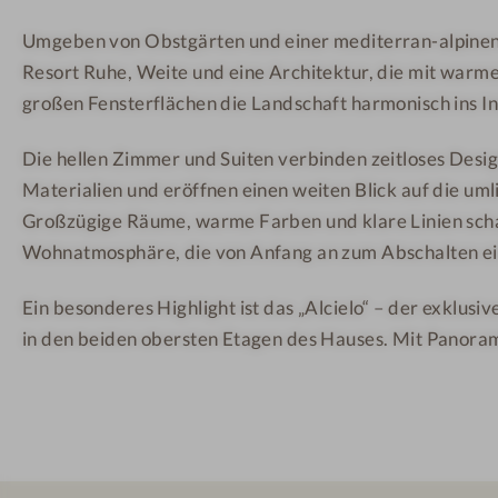
a
e
e
Umgeben von Obstgärten und einer mediterran-alpinen
M
s
s
Resort Ruhe, Weite und eine Architektur, die mit warm
o
o
o
u
r
r
großen Fensterflächen die Landschaft harmonisch ins In
n
t
t
Die hellen Zimmer und Suiten verbinden zeitloses Desig
t
&
&
Materialien und eröffnen einen weiten Blick auf die um
a
S
S
Großzügige Räume, warme Farben und klare Linien scha
i
P
P
Wohnatmosphäre, die von Anfang an zum Abschalten ei
n
A
A
R
Ein besonderes Highlight ist das „Alcielo“ – der exklus
e
in den beiden obersten Etagen des Hauses. Mit Panora
s
o
r
t
&
S