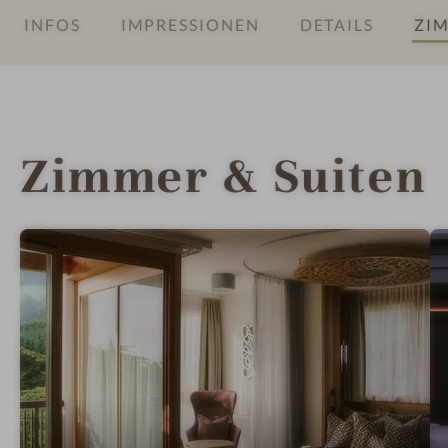
P
INFOS
IMPRESSIONEN
DETAILS
ZIM
A
Zimmer & Suiten