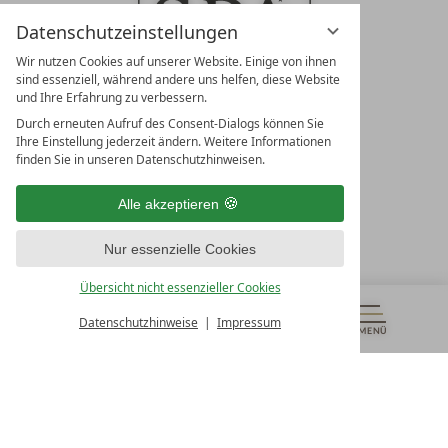
Datenschutzeinstellungen
Wir nutzen Cookies auf unserer Website. Einige von ihnen
sind essenziell, während andere uns helfen, diese Website
und Ihre Erfahrung zu verbessern.
Durch erneuten Aufruf des Consent-Dialogs können Sie
LEADING SPA RESORTS
Ihre Einstellung jederzeit ändern. Weitere Informationen
10. Oktober Str. 17/Top 1
finden Sie in unseren Datenschutzhinweisen.
9500 Villach
Österreich
Alle akzeptieren
T +43 4242 22077
Nur essenzielle Cookies
UNSERE ÖFFNUNGSZEITEN
Montag - Freitag
Übersicht nicht essenzieller Cookies
von 08:00- 16:00 Uhr
Datenschutzhinweise
Impressum
MENÜ
GUTSCHEINE
& MEHR
ALLE RESORTS
ZURÜCK
Kontakt
WIR SIND FÜR SIE DA
Newsletter