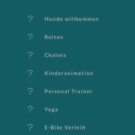
M
er
Hunde willkommen
k
Reiten
m
al
Chalets
e
Kinderanimation
Personal Trainer
Yoga
E-Bike Verleih