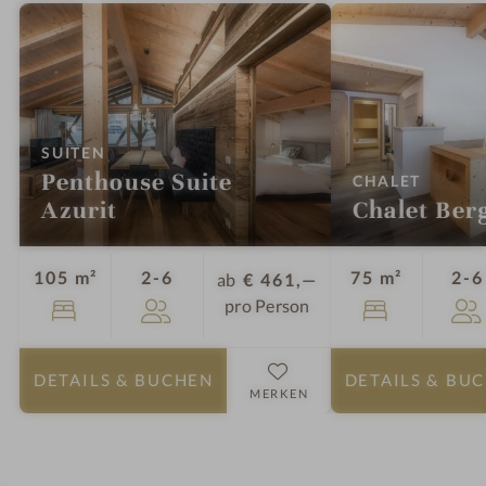
:
SUITEN
Penthouse Suite
:
CHALET
Azurit
Chalet Berg
Personen
105 m²
2-6
75 m²
2-6
ab
€ 461,—
pro Person
DETAILS
& BUCHEN
DETAILS
& BU
MERKEN