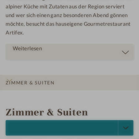
alpiner Küche mit Zutaten aus der Region serviert
und wer sich einen ganz besonderen Abend gönnen
möchte, besucht das hauseigene Gourmetrestaurant
Artifex.
Weiterlesen
ZIMMER & SUITEN
INFOS
IMPRESSIONEN
DETAILS
ANGEBOTE
LAGE & ANREISE
Zimmer & Suiten
ALLE ANZEIGEN (5)