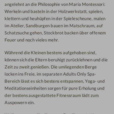
e
e
l
l
angelehnt an die Philosophie von Maria Montessori:
n
s
s
n
n
Werkeln und basteln in der Holzwerkstatt, spielen,
z
o
o
e
e
e
klettern und heuhüpfen in der Spielescheune, malen
r
r
s
s
i
im Atelier, Sandburgen bauen im Matschraum, auf
t
t
s
s
t
Schatzsuche gehen, Stockbrot backen über offenem
-
-
h
h
W
W
o
o
Feuer und noch vieles mehr.
e
e
t
t
l
l
e
e
Während die Kleinen bestens aufgehoben sind,
l
l
l
l
können sich die Eltern beruhigt zurücklehnen und die
n
n
-
-
Zeit zu zweit genießen. Die umliegenden Berge
e
e
R
D
locken ins Freie, im separaten Adults Only Spa-
s
s
u
o
Bereich lässt es sich bestens entspannen, Yoga- und
s
s
h
p
Meditationseinheiten sorgen für pure Erholung und
h
h
e
p
der bestens ausgestattete Fitnessraum lädt zum
o
o
r
e
Auspowern ein.
t
t
a
l
e
e
u
z