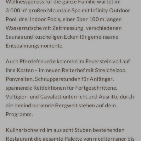
Wellnessgenuss für die ganze Familie wartet im
l
l
m
i
-
-
-
3.000 m² großen Mountain Spa mit Infinity Outdoor
m
R
P
P
m
Pool, drei Indoor Pools, einer über 100 m langen
e
e
ä
e
Wasserrutsche mit Zeitmessung, verschiedenen
i
n
r
r
Saunas und kuscheligen Ecken für gemeinsame
t
t
c
G
Entspannungsmomente.
e
h
h
l
n
o
e
i
Auch Pferdefreunde kommen im Feuerstein voll auf
u
n
m
ihre Kosten – im neuen Reiterhof mit Streichelzoo.
s
m
Ponyreiten, Schnupperstunden für Anfänger,
e
e
spannende Reitlektionen für Fortgeschrittene,
r
Voltigier- und Cavalettiunterricht und Ausritte durch
die beeindruckende Bergwelt stehen auf dem
Programm.
Kulinarisch wird im aus acht Stuben bestehenden
Restaurant die gesamte Palette von mediterraner bis