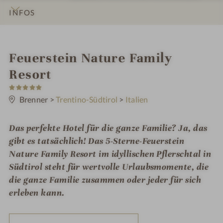
INFOS
IMPRESSIONEN
DETAILS
ZIMMER & SUITEN
ANGEBOTE
LAGE & ANREISE
i
Feuerstein Nature Family
n
Resort
5
S
t
Brenner
>
Trentino-Südtirol
>
Italien
e
r
n
Das perfekte Hotel für die ganze Familie? Ja, das
e
gibt es tatsächlich! Das 5-Sterne-Feuerstein
Nature Family Resort im idyllischen Pflerschtal in
Südtirol steht für wertvolle Urlaubsmomente, die
die ganze Familie zusammen oder jeder für sich
erleben kann.