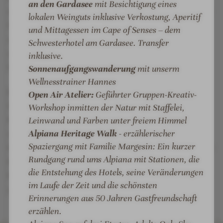
an den Gardasee
mit Besichtigung eines
r
o
obersten Etagen des Hauses. Mit Panoramapool, Bio-
lokalen Weinguts inklusive Verkostung, Aperitif
t
r
Sauna unter einer Glaskuppel, stilvollen Ruhezonen
und Mittagessen im Cape of Senses – dem
&
t
und einem Dachgarten entsteht hier eine
Schwesterhotel am Gardasee. Transfer
S
&
außergewöhnliche Wohlfühlwelt mit Blick über
inklusive.
P
S
Südtirol.
Sonnenaufgangswanderung
mit unserm
A
P
Wellnesstrainer Hannes
A
Der großzügige Spa-Bereich mit mehreren Pools,
Open Air Atelier:
Geführter Gruppen-Kreativ-
Saunen und individuellen Treatments lädt dazu ein,
Workshop inmitten der Natur mit Staffelei,
Körper und Geist in Einklang zu bringen. Kulinarisch
Leinwand und Farben unter freiem Himmel
Alpiana Heritage Walk
- erzählerischer
setzt das Alpiana auf eine kreative Küche mit
Spaziergang mit Familie Margesin: Ein kurzer
hochwertigen regionalen Zutaten. Zusammen mit der
Rundgang rund ums Alpiana mit Stationen, die
herzlichen Gastfreundschaft der Gastgeberfamilie
die Entstehung des Hotels, seine Veränderungen
Margesin entsteht ein Ort, der Entspannung, Genuss
im Laufe der Zeit und die schönsten
und Naturerlebnis harmonisch verbindet.
Erinnerungen aus 50 Jahren Gastfreundschaft
erzählen.