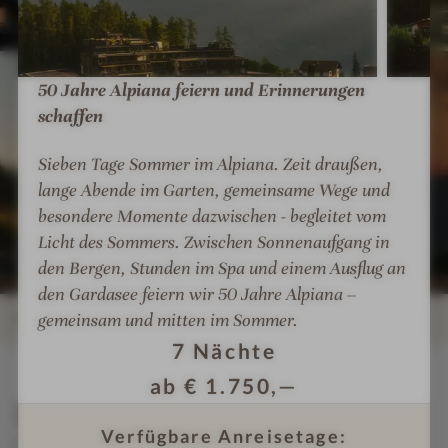
u
o
o
i
i
n
r
r
o
o
t
t
t
I
I
n
n
a
&
&
m
m
50 Jahre Alpiana feiern und Erinnerungen
e
e
i
S
S
p
p
n
n
schaffen
n
P
P
r
r
#
#
R
A
A
Sieben Tage Sommer im Alpiana. Zeit draußen,
e
e
7
8
e
s
s
lange Abende im Garten, gemeinsame Wege und
-
-
s
s
s
A
A
besondere Momente dazwischen - begleitet vom
o
i
i
l
l
Licht des Sommers. Zwischen Sonnenaufgang in
r
o
o
p
p
den Bergen, Stunden im Spa und einem Ausflug an
t
n
n
i
i
den Gardasee feiern wir 50 Jahre Alpiana –
&
e
e
a
a
gemeinsam und mitten im Sommer.
DETAILS
S
n
n
n
n
7
Nächte
P
#
#
a
a
INFOS
IMPRESSIONEN
ZIMMER & SUITEN
ANGEBOTE
LAGE & ANREISE
A
ab
€
1.750,—
9
1
M
M
Details
-
0
o
o
Verfügbare Anreisetage:
A
-
u
u
MEHR ÜBER
ALPIANA MOUNTAIN RESORT &