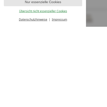
Nur essenzielle Cookies
UNSERE ÖFFNUNGSZEITEN
Montag - Freitag
Übersicht nicht essenzieller Cookies
von 08:00- 16:00 Uhr
Datenschutzhinweise
Impressum
MENÜ
GUTSCHEINE
& MEHR
ALLE RESORTS
ZURÜCK
Kontakt
WIR SIND FÜR SIE DA
Newsletter
EXKLUSIVE ANGEBOTE SICHERN
Partnerhotel werden
LASSEN SIE IHR HOTEL AUSZEICHNEN
Presse
ARTIKEL & MEDIEN SEHEN
Datenschutz­einstellungen
Datenschutz
Impressum
Barrierefreiheitserklärung