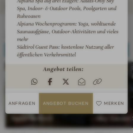
Alpiana Spa auf drei Etagen: Adults-Only Sky
ZIMMER & SUITEN
Spa, Indoor- & Outdoor Pools, Poolgarten und
Ruheoasen
INFOS
IMPRESSIONEN
DETAILS
ANGEBOTE
LAGE & ANREISE
Alpiana Wochenprogramm: Yoga, wohltuende
Saunaaufgüsse, Outdoor-Aktivitäten und vieles
Zimmer & Suiten
mehr
Südtirol Guest Pass: kostenlose Nutzung aller
ALLE ANZEIGEN (5)
öffentlichen Verkehrsmittel
Angebot teilen:
MERKEN
ANFRAGEN
ANGEBOT BUCHEN
:
:
SUITE
SUITE
Suite Deluxe
Sky Luxus 