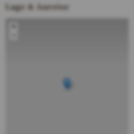
Lage & Anreise
+
−