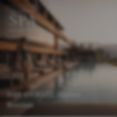
DE
EN
DAS GERSTL Alpine
Retreat