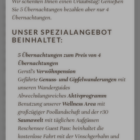
Wir schenken Ihnen einen Urlaubstag! Genießen
Wer das Retreat doch einmal verlassen möchte, auf
Sie 5 Übernachtungen bezahlen aber nur 4
den warten Wanderungen bis in die nahe Schweiz,
Übernachtungen.
Mountainbike-Trails, Waalwege entlang historischer
UNSER SPEZIALANGEBOT
Bewässerungskanäle oder ein Besuch der kleinsten
BEINHALTET:
Stadt der südlichen Alpen: das mittelalterliche
Glurns. Das Gerstl-Team bietet zudem täglich
5 Übernachtungen zum Preis von 4
begleitete Ausflüge an, angefangen bei geführten E-
Übernachtungen
Bike-Touren bis hin zum gemeinsamen Waldbaden.
Gerstl’s
Verwöhnpension
Geführte
Genuss- und Gipfelwanderungen
mit
Nach einem Tag voller Aktivitäten und frischer
unseren Wanderguides
Bergluft klingt der Abend dann bei einem köstlichen,
Abwechslungsreiches
Aktivprogramm
mehrgängigen Menü aus. Bei aller Innovationsfreude
Benutzung unserer
Wellness Area
mit
setzt Familie Gerstl beim Essen auf Bewährtes: Die
großzügiger Poollandschaft und der r30
regional orientierte Küche des Hauses, die ihre
Saunawelt
mit täglichen Aufgüssen
Reschensee Guest Pass: beinhaltet die
Produkte aus der Umgebung bezieht, um die Bauern
kostenlose Fahrt mit der Vinschgerbahn und
im Tal zu unterstützen und mit kurzen