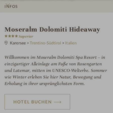
INFOS
IMPRESSIONEN
DETAILS
ZIMMER & SUITEN
LAGE & ANREISE
W
Moseralm Dolomiti Hideaway
4
e
Superior
S
t
Karersee
>
Trentino-Südtirol
>
Italien
l
e
r
l
n
Willkommen im Moseralm Dolomiti Spa Resort – in
e
n
einzigartiger Alleinlage am Fuße von Rosengarten
e
und Latemar, mitten im UNESCO-Welterbe. Sommer
wie Winter erleben Sie hier Natur, Bewegung und
s
Erholung in ihrer ursprünglichsten Form.
s
h
HOTEL BUCHEN
o
t