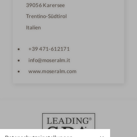
39056
Karersee
Trentino-Südtirol
Italien
+39 471-612171
info@moseralm.it
www.moseralm.com