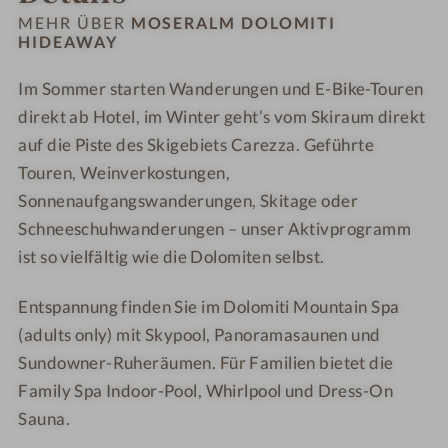
M
-
o
o
MEHR ÜBER
MOSERALM DOLOMITI
o
M
HIDEAWAY
l
l
s
o
o
o
Im Sommer starten Wanderungen und E-Bike-Touren
e
s
m
m
r
direkt ab Hotel, im Winter geht’s vom Skiraum direkt
e
i
i
a
r
t
t
auf die Piste des Skigebiets Carezza. Geführte
l
a
i
i
Touren, Weinverkostungen,
m
l
H
H
Sonnenaufgangswanderungen, Skitage oder
D
m
i
i
Schneeschuhwanderungen – unser Aktivprogramm
o
D
d
d
ist so vielfältig wie die Dolomiten selbst.
l
o
e
e
o
l
a
a
Entspannung finden Sie im Dolomiti Mountain Spa
m
o
w
w
(adults only) mit Skypool, Panoramasaunen und
i
m
a
a
Sundowner-Ruheräumen. Für Familien bietet die
t
i
y
y
Family Spa Indoor-Pool, Whirlpool und Dress-On
i
t
H
i
Sauna.
i
H