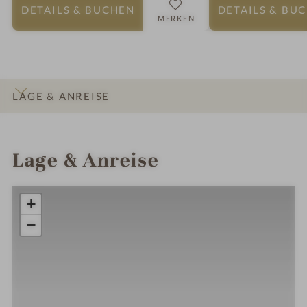
DETAILS
& BUCHEN
DETAILS
& BU
MERKEN
LAGE & ANREISE
INFOS
IMPRESSIONEN
DETAILS
ZIMMER & SUITEN
Lage & Anreise
+
−