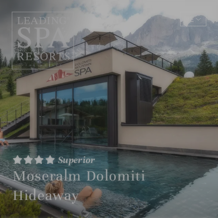
DE
EN
Superior
Moseralm Dolomiti
Hideaway