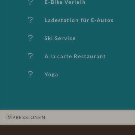
E-Bike Verleih
k
Ladestation für E-Autos
m
al
Ski Service
e
A la carte Restaurant
Yoga
IMPRESSIONEN
INFOS
DETAILS
ZIMMER & SUITEN
LAGE & ANREISE