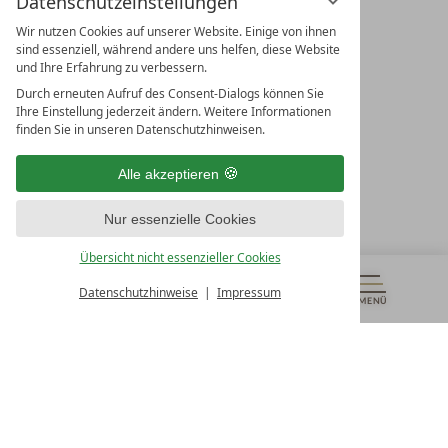
Datenschutzeinstellungen
Wir nutzen Cookies auf unserer Website. Einige von ihnen
sind essenziell, während andere uns helfen, diese Website
und Ihre Erfahrung zu verbessern.
Durch erneuten Aufruf des Consent-Dialogs können Sie
LEADING SPA RESORTS
Ihre Einstellung jederzeit ändern. Weitere Informationen
10. Oktober Str. 17/Top 1
finden Sie in unseren Datenschutzhinweisen.
9500 Villach
Österreich
Alle akzeptieren
T +43 4242 22077
Nur essenzielle Cookies
UNSERE ÖFFNUNGSZEITEN
Montag - Freitag
Übersicht nicht essenzieller Cookies
von 08:00- 16:00 Uhr
Datenschutzhinweise
Impressum
MENÜ
GUTSCHEINE
& MEHR
ALLE RESORTS
ZURÜCK
Kontakt
WIR SIND FÜR SIE DA
Newsletter
EXKLUSIVE ANGEBOTE SICHERN