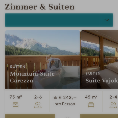
Zimmer & Suiten
ALLE ANZEIGEN (5)
:
SUITEN
Mountain-Suite
:
SUITEN
Carezza
Suite Vajol
Personen
75 m²
2-6
45 m²
2-4
ab
€ 243,—
pro Person