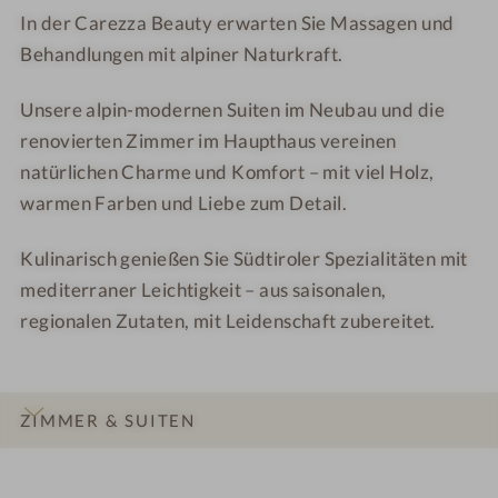
d
i
In der Carezza Beauty erwarten Sie Massagen und
e
d
Behandlungen mit alpiner Naturkraft.
a
e
w
a
Unsere alpin-modernen Suiten im Neubau und die
a
w
renovierten Zimmer im Haupthaus vereinen
y
a
natürlichen Charme und Komfort – mit viel Holz,
y
warmen Farben und Liebe zum Detail.
Kulinarisch genießen Sie Südtiroler Spezialitäten mit
mediterraner Leichtigkeit – aus saisonalen,
regionalen Zutaten, mit Leidenschaft zubereitet.
ZIMMER & SUITEN
INFOS
IMPRESSIONEN
DETAILS
LAGE & ANREISE