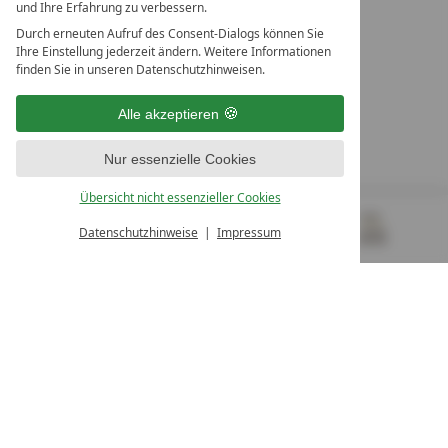
und Ihre Erfahrung zu verbessern.
Durch erneuten Aufruf des Consent-Dialogs können Sie
LEADING SPA RESORTS
Ihre Einstellung jederzeit ändern. Weitere Informationen
10. Oktober Str. 17/Top 1
finden Sie in unseren Datenschutzhinweisen.
9500 Villach
Österreich
Alle akzeptieren
T +43 4242 22077
Nur essenzielle Cookies
UNSERE ÖFFNUNGSZEITEN
Montag - Freitag
Übersicht nicht essenzieller Cookies
von 08:00- 16:00 Uhr
Datenschutzhinweise
Impressum
MENÜ
GUTSCHEINE
& MEHR
ALLE RESORTS
ZURÜCK
Kontakt
WIR SIND FÜR SIE DA
Newsletter
EXKLUSIVE ANGEBOTE SICHERN
Partnerhotel werden