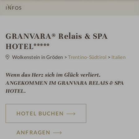
INFOS
IMPRESSIONEN
DETAILS
ZIMMER & SUITEN
LAGE & ANREISE
W
GRANVARA® Relais & SPA
e
HOTEL*****
0
l
S
Wolkenstein in Gröden
>
Trentino-Südtirol
>
Italien
t
l
e
r
Wenn das Herz sich im Glück verliert.
n
n
e
ANGEKOMMEN IM GRANVARA RELAIS & SPA
e
HOTEL.
s
s
HOTEL BUCHEN
h
o
ANFRAGEN
t