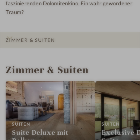
faszinierenden Dolomitenkino. Ein wahr gewordener
Traum?
ZIMMER & SUITEN
INFOS
IMPRESSIONEN
DETAILS
LAGE & ANREISE
Zimmer & Suiten
:
:
SUITEN
SUITEN
Suite Deluxe mit
Exclusive 