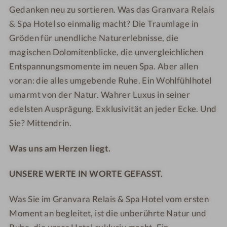
g
H
Gedanken neu zu sortieren. Was das Granvara Relais
H
*
*
O
O
-
-
& Spa Hotel so einmalig macht? Die Traumlage in
T
T
L
I
Gröden für unendliche Naturerlebnisse, die
E
E
o
n
magischen Dolomitenblicke, die unvergleichlichen
L
L
b
n
Entspannungsmomente im neuen Spa. Aber allen
*
*
b
e
voran: die alles umgebende Ruhe. Ein Wohlfühlhotel
*
*
y
n
umarmt von der Natur. Wahrer Luxus in seiner
*
*
p
edelsten Ausprägung. Exklusivität an jeder Ecke. Und
*
*
o
Sie? Mittendrin.
*
*
o
-
-
l
Was uns am Herzen liegt.
W
A
e
u
UNSERE WERTE IN WORTE GEFASST.
l
ß
l
e
Was Sie im Granvara Relais & Spa Hotel vom ersten
n
n
e
a
Moment an begleitet, ist die unberührte Natur und
s
n