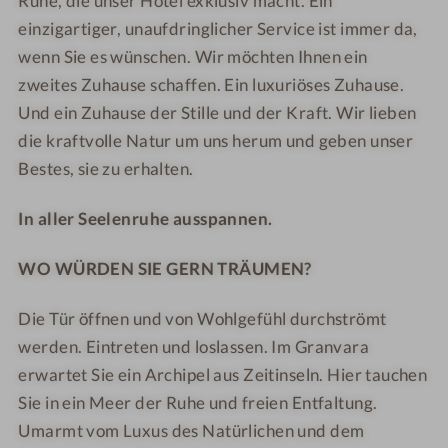
Ruhe, die unser Hotel exklusiv macht. Ein
s
s
einzigartiger, unaufdringlicher Service ist immer da,
h
i
wenn Sie es wünschen. Wir möchten Ihnen ein
o
c
zweites Zuhause schaffen. Ein luxuriöses Zuhause.
t
h
Und ein Zuhause der Stille und der Kraft. Wir lieben
e
t
die kraftvolle Natur um uns herum und geben unser
l
Bestes, sie zu erhalten.
-
R
In aller Seelenruhe ausspannen.
u
h
WO WÜRDEN SIE GERN TRÄUMEN?
e
r
Die Tür öffnen und von Wohlgefühl durchströmt
a
u
werden. Eintreten und loslassen. Im Granvara
m
erwartet Sie ein Archipel aus Zeitinseln. Hier tauchen
Sie in ein Meer der Ruhe und freien Entfaltung.
Umarmt vom Luxus des Natürlichen und dem