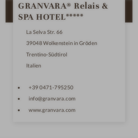
0
GRANVARA® Relais &
S
ZUR ROUTENPLANUNG MIT GOOGLE
t
SPA HOTEL*****
e
MAPS
r
n
e
La Selva Str. 66
39048
Wolkenstein in Gröden
Trentino-Südtirol
Italien
+39 0471-795250
info@granvara.com
www.granvara.com