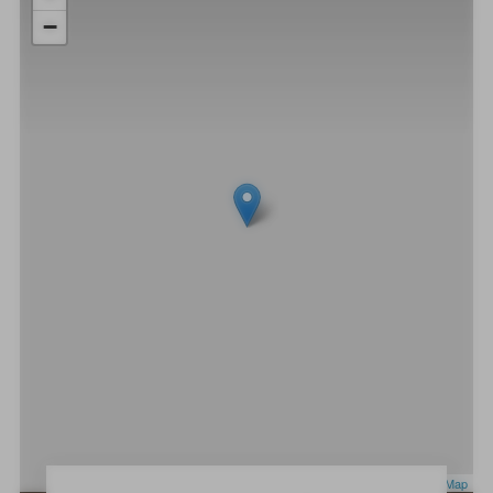
−
Leaflet
|
OpenStreetMap