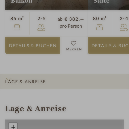
Balkon
Suite
Personen
85 m²
2-5
80 m²
2-4
ab
€ 382,—
pro Person
DETAILS
& BUCHEN
DETAILS
& BU
MERKEN
LAGE & ANREISE
INFOS
IMPRESSIONEN
DETAILS
ZIMMER & SUITEN
Lage & Anreise
+