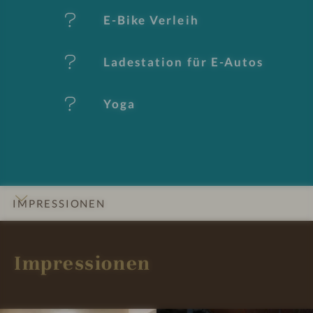
k
E-Bike Verleih
m
al
Ladestation für E-Autos
e
Yoga
IMPRESSIONEN
INFOS
DETAILS
ZIMMER & SUITEN
LAGE & ANREISE
Impressionen