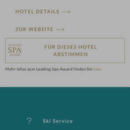
e
HOTEL DETAILS
l
i
ZUR WEBSITE
n
FÜR DIESES HOTEL
H
ABSTIMMEN
ot
Mehr Infos zum Leading Spa Award finden Sie
hier
.
el
-
M
er
Ski Service