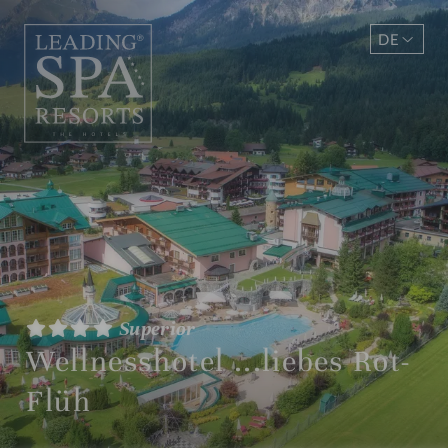
DE
EN
Superior
Wellnesshotel ...liebes Rot-
Flüh