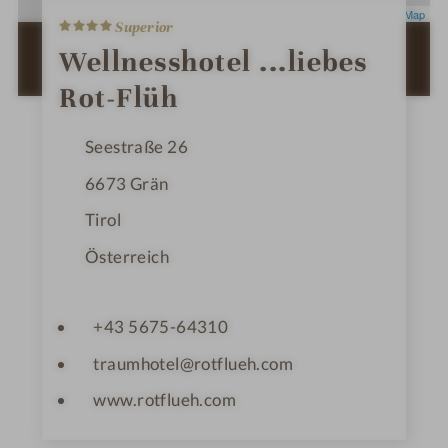
4
Leaflet
|
OpenStreetMap
Superior
S
t
ZUR ROUTENPLANUNG MIT GOOGLE
Wellnesshotel ...liebes
e
MAPS
r
Rot-Flüh
n
e
Seestraße 26
6673
Grän
Tirol
Österreich
+43 5675-64310
traumhotel@rotflueh.com
www.rotflueh.com