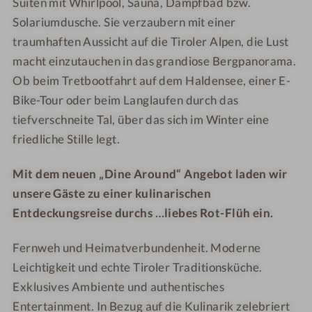
S
O
p
Suiten mit Whirlpool, Sauna, Dampfbad bzw.
P
s
e
Solariumdusche. Sie verzaubern mit einer
A
t
r
traumhaften Aussicht auf die Tiroler Alpen, die Lust
e
i
macht einzutauchen in das grandiose Bergpanorama.
r
o
Ob beim Tretbootfahrt auf dem Haldensee, einer E-
n
r
Bike-Tour oder beim Langlaufen durch das
D
tiefverschneite Tal, über das sich im Winter eine
o
friedliche Stille legt.
p
p
Mit dem neuen „Dine Around“ Angebot laden wir
e
unsere Gäste zu einer kulinarischen
l
z
Entdeckungsreise durchs …liebes Rot-Flüh ein.
i
m
Fernweh und Heimatverbundenheit. Moderne
m
Leichtigkeit und echte Tiroler Traditionsküche.
e
Exklusives Ambiente und authentisches
r
Entertainment. In Bezug auf die Kulinarik zelebriert