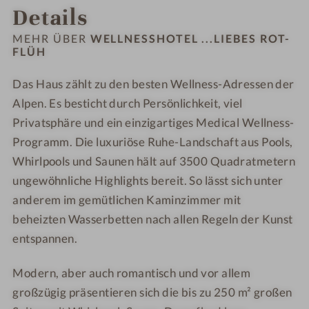
Details
n
.
.
o
o
.
.
t
t
MEHR ÜBER
WELLNESSHOTEL ...LIEBES ROT-
l
l
FLÜH
-
-
i
i
F
F
Das Haus zählt zu den besten Wellness-Adressen der
e
e
l
l
b
Alpen. Es besticht durch Persönlichkeit, viel
b
ü
ü
e
e
h
h
Privatsphäre und ein einzigartiges Medical Wellness-
s
s
-
-
Programm. Die luxuriöse Ruhe-Landschaft aus Pools,
R
R
K
P
Whirlpools und Saunen hält auf 3500 Quadratmetern
o
o
u
r
ungewöhnliche Highlights bereit. So lässt sich unter
t
t
l
e
anderem im gemütlichen Kaminzimmer mit
-
-
i
m
beheizten Wasserbetten nach allen Regeln der Kunst
F
F
n
i
entspannen.
l
l
a
u
ü
ü
r
m
Modern, aber auch romantisch und vor allem
h
h
i
S
großzügig präsentieren sich die bis zu 250 m² großen
-
-
k
u