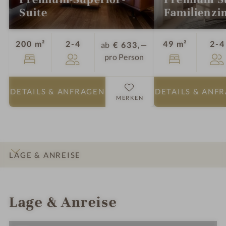
Suite
Familienz
Personen
200 m²
2-4
49 m²
2-4
ab
€ 633,—
pro Person
DETAILS
& ANFRAGEN
DETAILS
& ANF
MERKEN
LAGE & ANREISE
INFOS
IMPRESSIONEN
DETAILS
ZIMMER & SUITEN
Lage & Anreise