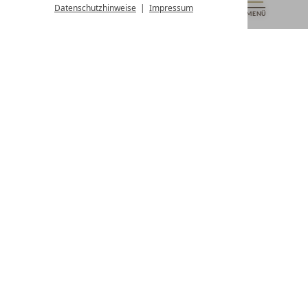
Datenschutzhinweise
Impressum
MENÜ
GUTSCHEINE
& MEHR
ALLE RESORTS
ZURÜCK
Kontakt
WIR SIND FÜR SIE DA
Newsletter
EXKLUSIVE ANGEBOTE SICHERN
Partnerhotel werden
LASSEN SIE IHR HOTEL AUSZEICHNEN
Presse
ARTIKEL & MEDIEN SEHEN
Datenschutz­einstellungen
Datenschutz
Impressum
Barrierefreiheitserklärung