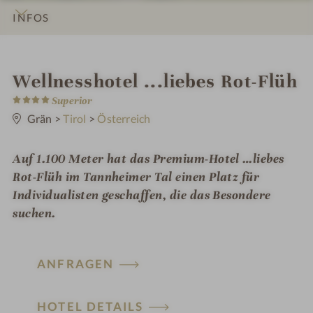
INFOS
IMPRESSIONEN
DETAILS
ZIMMER & SUITEN
LAGE & ANREISE
i
Wellnesshotel ...liebes Rot-Flüh
4
n
Superior
S
t
Grän
>
Tirol
>
Österreich
e
r
n
Auf 1.100 Meter hat das Premium-Hotel …liebes
e
Rot-Flüh im Tannheimer Tal einen Platz für
Individualisten geschaffen, die das Besondere
suchen.
ANFRAGEN
HOTEL DETAILS