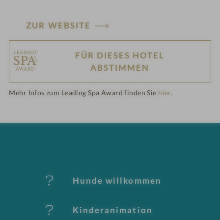
ZUR WEBSITE
FÜR DIESES HOTEL
H
ABSTIMMEN
ot
Mehr Infos zum Leading Spa Award finden Sie
hier
.
el
-
M
er
Hunde willkommen
k
Kinderanimation
m