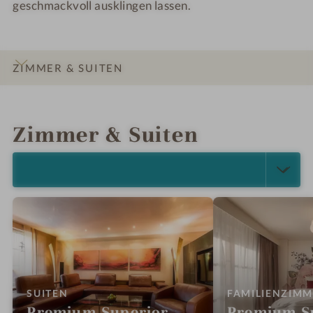
geschmackvoll ausklingen lassen.
ZIMMER & SUITEN
INFOS
IMPRESSIONEN
DETAILS
LAGE & ANREISE
Zimmer & Suiten
ALLE ANZEIGEN (7)
:
SUITEN
FAMILIENZIM
Premium-Superior-
Premium S