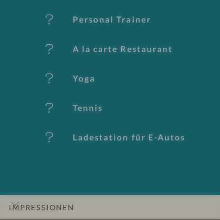
al
Personal Trainer
e
A la carte Restaurant
Yoga
Tennis
Ladestation für E-Autos
IMPRESSIONEN