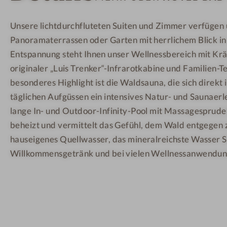
l
l
l
Unsere lichtdurchfluteten Suiten und Zimmer verfügen
l
-
-
Panoramaterrassen oder Garten mit herrlichem Blick in 
n
R
A
e
e
u
Entspannung steht Ihnen unser Wellnessbereich mit Kr
s
s
ß
originaler „Luis Trenker“-Infrarotkabine und Familien-Te
s
t
e
besonderes Highlight ist die Waldsauna, die sich direkt
h
a
n
täglichen Aufgüssen ein intensives Natur- und Saunaerl
o
u
a
lange In- und Outdoor-Infinity-Pool mit Massagesprudel
t
r
n
beheizt und vermittelt das Gefühl, dem Wald entgegen
e
a
s
hauseigenes Quellwasser, das mineralreichste Wasser Sü
l
n
i
Willkommensgetränk und bei vielen Wellnessanwendun
-
t
c
A
h
u
t
ß
e