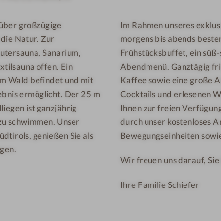
l
l
 über großzügige
Im Rahmen unseres exklus
l
-
die Natur. Zur
morgens bis abends bestens
n
P
e
ä
äutersauna, Sanarium,
Frühstücksbuffet, ein süß
s
r
xtilsauna offen. Ein
Abendmenü. Ganztägig fri
s
c
 im Wald befindet und mit
Kaffee sowie eine große Au
h
h
ebnis ermöglicht. Der 25 m
Cocktails und erlesenen We
o
e
liegen ist ganzjährig
Ihnen zur freien Verfügun
t
n
 zu schwimmen. Unser
durch unser kostenloses 
e
i
dtirols, genießen Sie als
Bewegungseinheiten sowie
l
m
gen.
-
A
Wir freuen uns darauf, Sie
B
u
Ihre Familie Schiefer
a
ß
r
e
-
n