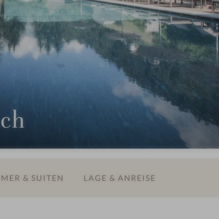
ach
MER & SUITEN
LAGE & ANREISE