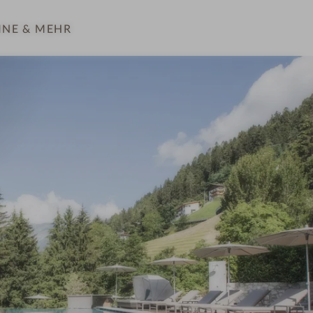
INE
& MEHR