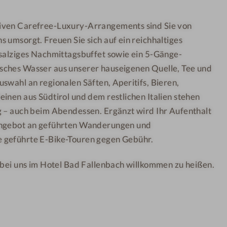
l
l
iven Carefree-Luxury-Arrangements sind Sie von
l
-
 umsorgt. Freuen Sie sich auf ein reichhaltiges
n
S
e
a
-salziges Nachmittagsbuffet sowie ein 5-Gänge-
s
u
sches Wasser aus unserer hauseigenen Quelle, Tee und
s
n
swahl an regionalen Säften, Aperitifs, Bieren,
h
a
inen aus Südtirol und dem restlichen Italien stehen
o
g – auch beim Abendessen. Ergänzt wird Ihr Aufenthalt
t
Angebot an geführten Wanderungen und
e
 geführte E-Bike-Touren gegen Gebühr.
l
-
 bei uns im Hotel Bad Fallenbach willkommen zu heißen.
K
u
l
i