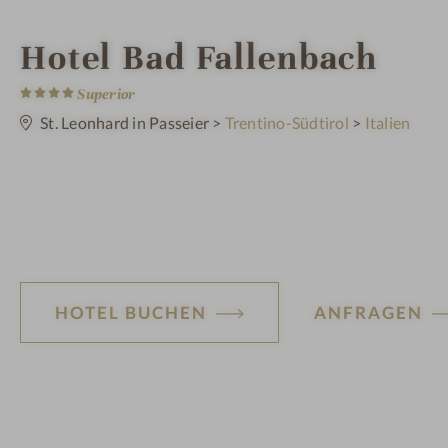
i
Hotel Bad Fallenbach
4
n
S
Superior
t
e
St. Leonhard in Passeier
>
Trentino-Südtirol
>
Italien
r
n
e
HOTEL BUCHEN
ANFRAGEN
H
ot