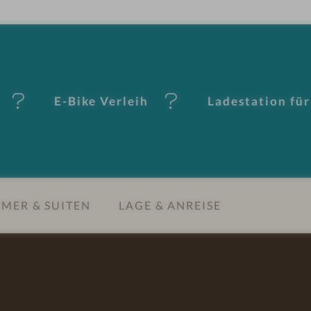
E-Bike Verleih
Ladestation für
MER & SUITEN
LAGE & ANREISE