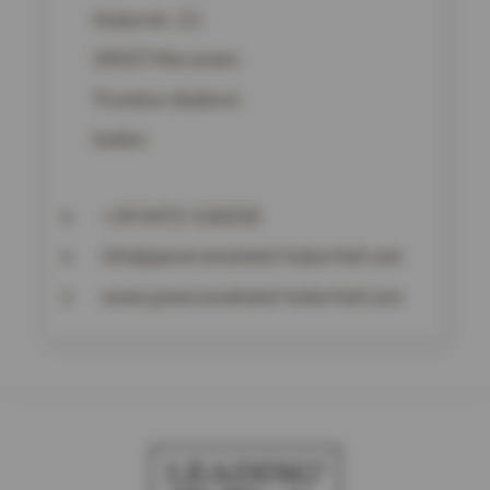
Huberstr. 21
39037
Meransen
Trentino-Südtirol
Italien
+39 0472-520250
info@panoramahotel-huberhof.com
www.panoramahotel-huberhof.com