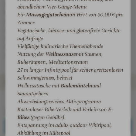
i
selbstverständlich miteinander. Diese authentische
e
ä
t
t
abendlichem Vier-Gänge-Menü
t
Einheit von Brauchtum und Tradition auf der einen
l
r
e
e
Ein
Massagegutschein
im Wert von 30,00 € pro
F
und modern komfortablen Annehmlichkeiten auf der
l
c
l
l
Zimmer
r
n
h
-
-
anderen Seite, erfahren Gäste m Huberhof jeden Tag,
Vegetarische, laktose- und glutenfreie Gerichte
a
e
e
A
A
umgeben von einer familiären Atmosphäre und mit
auf Anfrage
u
s
n
u
u
Vielfältige kulinarische Themenabende
dem einen Ziel, dem Gast einen unvergleichbaren,
s
-
ß
ß
Nutzung der
Wellnessoase
mit Saunen,
unvergesslichen Erlebnisurlaub zu bieten.
h
C
e
e
Ruheräumen, Meditationsraum
o
o
n
n
27 m langer Infinitypool für schier grenzenlosen
t
c
p
a
Schwimmgenuss, beheizt
e
k
o
n
ZIMMER & SUITEN
Wellnesstasche mit
Bademänteln
und
l
t
o
s
Saunatüchern
-
a
l
i
INFOS
IMPRESSIONEN
DETAILS
ANGEBOTE
LAGE & ANREISE
Abwechslungsreiches Aktivprogramm
I
i
c
Zimmer & Suiten
Kostenloser Bike-Verleih und Verleih von
E-
n
l
h
Bikes
(gegen Gebühr)
n
-
t
Entspannung im adults outdoor Whirlpool,
ALLE ANZEIGEN (5)
e
A
L
Abkühlung im Kältepool
n
u
u