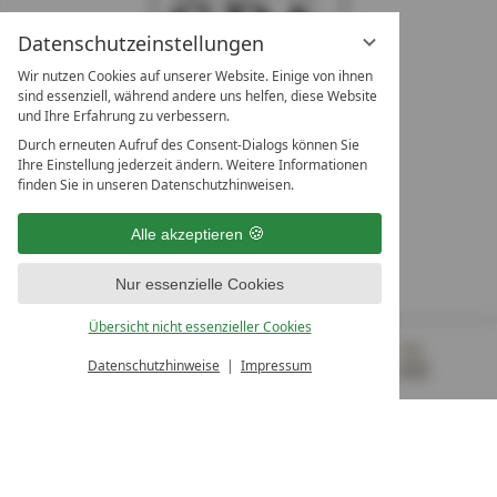
Datenschutzeinstellungen
Wir nutzen Cookies auf unserer Website. Einige von ihnen
sind essenziell, während andere uns helfen, diese Website
und Ihre Erfahrung zu verbessern.
Durch erneuten Aufruf des Consent-Dialogs können Sie
LEADING SPA RESORTS
Ihre Einstellung jederzeit ändern. Weitere Informationen
10. Oktober Str. 17/Top 1
finden Sie in unseren Datenschutzhinweisen.
9500 Villach
Österreich
Alle akzeptieren
T +43 4242 22077
Nur essenzielle Cookies
UNSERE ÖFFNUNGSZEITEN
Montag - Freitag
Übersicht nicht essenzieller Cookies
von 08:00- 16:00 Uhr
Datenschutzhinweise
Impressum
MENÜ
GUTSCHEINE
& MEHR
ALLE RESORTS
ZURÜCK
Kontakt
WIR SIND FÜR SIE DA